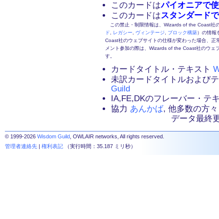
このカードは
パイオニアで使
このカードは
スタンダードで
この禁止・制限情報は、Wizards of the Coas
ド
,
レガシー
,
ヴィンテージ
,
ブロック構築
）の情報を
Coast社のウェブサイトの仕様が変わった場合、
メント参加の際は、Wizards of the Coas
す。
カードタイトル・テキスト
W
未訳カードタイトルおよび
Guild
IA,FE,DKのフレーバー・
協力
あんかば
, 他多数の方々
データ最終更新：2
© 1999-2026
Wisdom Guild
, OWLAIR networks, All rights reserved.
管理者連絡先
|
権利表記
（実行時間：35.187 ミリ秒）