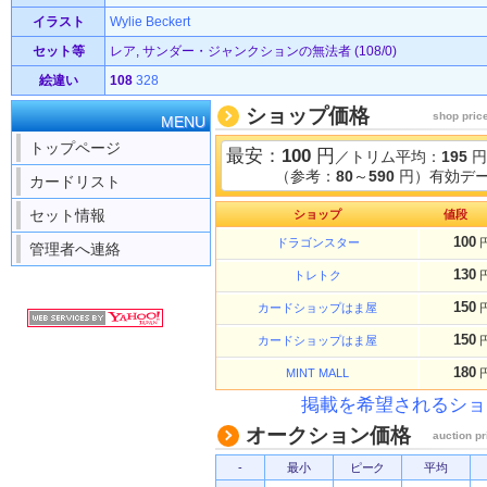
イラスト
Wylie Beckert
セット等
レア, サンダー・ジャンクションの無法者 (108/0)
絵違い
108
328
ショップ価格
shop pric
MENU
トップページ
最安：
100
円
／トリム平均：
195
円
（参考：
80
～
590
円）有効デー
カードリスト
セット情報
ショップ
値段
100
ドラゴンスター
管理者へ連絡
130
トレトク
150
カードショップはま屋
150
カードショップはま屋
180
MINT MALL
掲載を希望されるショ
オークション価格
auction pr
-
最小
ピーク
平均