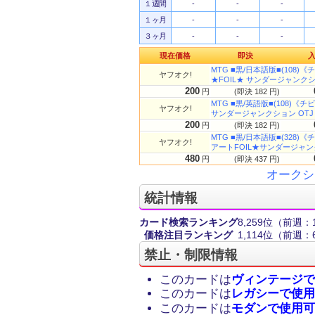
１週間
-
-
-
１ヶ月
-
-
-
３ヶ月
-
-
-
現在価格
即決
MTG ■黒/日本語版■(108)《チビ
ヤフオク!
★FOIL★ サンダージャンクシ
200
円
(即決 182 円)
MTG ■黒/英語版■(108)《チビボ
ヤフオク!
サンダージャンクション OTJ
200
円
(即決 182 円)
MTG ■黒/日本語版■(328)《チ
ヤフオク!
アートFOIL★サンダージャンク
480
円
(即決 437 円)
オークシ
統計情報
カード検索ランキング
8,259位
（前週：1
価格注目ランキング
1,114位
（前週：6
禁止・制限情報
このカードは
ヴィンテージで
このカードは
レガシーで使用
このカードは
モダンで使用可