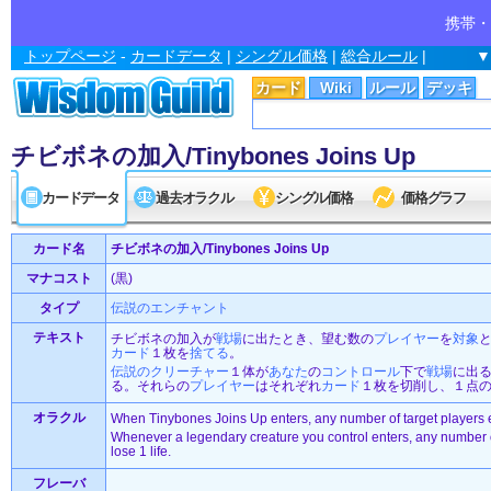
携帯・
トップページ
-
カードデータ
|
シングル価格
|
総合ルール
|
▼
カード
Wiki
ルール
デッキ
チビボネの加入/Tinybones Joins Up
カードデータ
過去オラクル
シングル価格
価格グラフ
カード名
チビボネの加入/Tinybones Joins Up
マナコスト
(黒)
タイプ
伝説の
エンチャント
テキスト
チビボネの加入が
戦場
に出たとき、望む数の
プレイヤー
を
対象
カード
１枚を
捨てる
。
伝説の
クリーチャー
１体が
あなた
の
コントロール
下で
戦場
に出
る。それらの
プレイヤー
はそれぞれ
カード
１枚を切削し、１点
オラクル
When Tinybones Joins Up enters, any number of target players 
Whenever a legendary creature you control enters, any number o
lose 1 life.
フレーバ