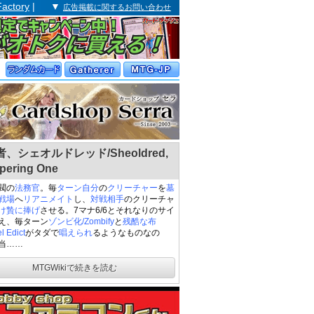
Factory
| ▼
広告掲載に関するお問い合わせ
、シェオルドレッド/Sheoldred,
pering One
閥の
法務官
。毎
ターン
自分
の
クリーチャー
を
墓
戦場
へ
リアニメイト
し、
対戦相手
のクリーチャ
け贄に捧げ
させる。7マナ6/6とそれなりのサイ
え、毎ターン
ゾンビ化/Zombify
と
残酷な布
l Edict
がタダで
唱えられ
るようなものなの
当……
MTGWikiで続きを読む