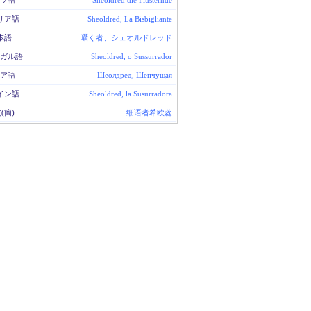
ツ語
Sheoldred die Flüsternde
リア語
Sheoldred, La Bisbigliante
本語
囁く者、シェオルドレッド
ガル語
Sheoldred, o Sussurrador
ア語
Шеолдред, Шепчущая
イン語
Sheoldred, la Susurradora
(簡)
细语者希欧蕊