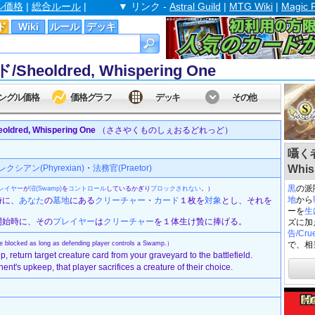
ル価格
|
総合ルール
|
▼ リンク -
Astral Guild
|
MTG Wiki
|
Magic 
ド
Wiki
ルール
デッキ
ldred, Whispering One
ングル価格
価格グラフ
デッキ
その他
ed, Whispering One
（ささやくものしぇおるどれっど）
囁く者
クシアン(Phyrexian)
・
法務官(Praetor)
Whis
黒
の派
レイヤー
が
沼(Swamp)
を
コントロール
しているかぎり
ブロックされない
。）
地
から
時に、
あなた
の
墓地
にある
クリーチャー
・
カード
１枚を
対象
とし、それを
ーを
生
開始時に、その
プレイヤー
は
クリーチャー
を１体生け贄に捧げる。
ズに加
告/Crue
be blocked as long as defending player controls a Swamp.）
で、相
, return target creature card from your graveyard to the battlefield.
nt's upkeep, that player sacrifices a creature of their choice.