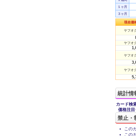
１ヶ月
３ヶ月
現在価
ヤフオク
ヤフオク
1,
ヤフオク
3,
ヤフオク
5,
統計情
カード検
価格注目
禁止・
この
この