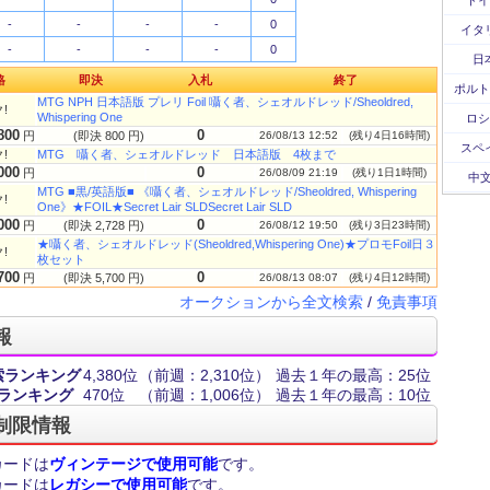
ドイ
-
-
-
-
0
イタ
-
-
-
-
0
日
格
即決
入札
終了
ポルト
MTG NPH 日本語版 プレリ Foil 囁く者、シェオルドレッド/Sheoldred,
!
Whispering One
ロシ
800
0
円
(即決 800 円)
26/08/13 12:52
(残り4日16時間)
スペ
!
MTG 囁く者、シェオルドレッド 日本語版 4枚まで
000
0
円
26/08/09 21:19
(残り1日1時間)
中文
MTG ■黒/英語版■ 《囁く者、シェオルドレッド/Sheoldred, Whispering
!
One》★FOIL★Secret Lair SLDSecret Lair SLD
000
0
円
(即決 2,728 円)
26/08/12 19:50
(残り3日23時間)
★囁く者、シェオルドレッド(Sheoldred,Whispering One)★プロモFoil日３
!
枚セット
700
0
円
(即決 5,700 円)
26/08/13 08:07
(残り4日12時間)
オークションから全文検索
/
免責事項
報
索ランキング
4,380位
（前週：2,310位）
過去１年の最高：25位
ランキング
470位
（前週：1,006位）
過去１年の最高：10位
制限情報
カードは
ヴィンテージで使用可能
です。
カードは
レガシーで使用可能
です。