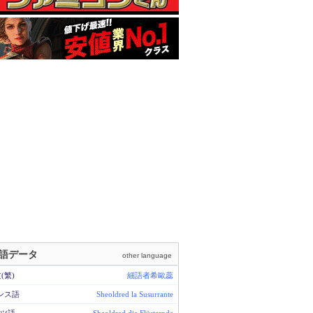
語データ
other language
(繁)
細語者希歐蕊
ンス語
Sheoldred la Susurrante