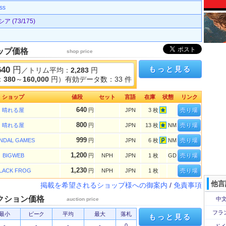
ss
(73/175)
ップ価格
shop price
640
円
もっと見る
／トリム平均：
2,283
円
：
380
～
160,000
円）有効データ数：33 件
ショップ
値段
セット
言語
在庫
状態
リンク
640
晴れる屋
円
JPN
3 枚
売り場
800
晴れる屋
円
JPN
13 枚
NM
売り場
999
NDAL GAMES
円
JPN
6 枚
NM
売り場
1,200
BIGWEB
円
NPH
JPN
1 枚
GD
売り場
1,230
LACK FROG
円
NPH
JPN
1 枚
売り場
他言
掲載を希望されるショップ様への御案内
/
免責事項
クション価格
中文
auction price
フラ
最小
ピーク
平均
最大
落札
もっと見る
-
-
-
-
0