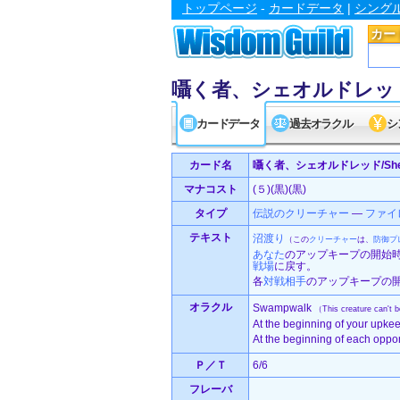
トップページ
-
カードデータ
|
シング
カー
囁く者、シェオルドレッド/Sheo
カードデータ
過去オラクル
シ
カード名
囁く者、シェオルドレッド/Sheoldr
マナコスト
(５)(黒)(黒)
タイプ
伝説の
クリーチャー
—
ファイレ
テキスト
沼渡り
（この
クリーチャー
は、
防御プ
あなた
のアップキープの開始
戦場
に戻す。
各
対戦相手
のアップキープの
オラクル
Swampwalk
（This creature can't 
At the beginning of your upkeep
At the beginning of each oppone
Ｐ／Ｔ
6/6
フレーバ