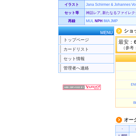
イラスト
Jana Schirmer & Johannes Vo
セット等
神話レア, 新たなるファイレクシア 
再録
MUL
NPH
IMA
JMP
ショ
MENU
トップページ
最安：
（参考
カードリスト
セット情報
管理者へ連絡
EN
B
オー
-
１週間