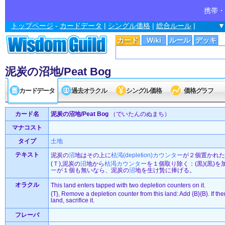
携帯・
トップページ
-
カードデータ
|
シングル価格
|
総合ルール
|
▼
カード
Wiki
ルール
デッキ
泥炭の沼地/Peat Bog
カードデータ
過去オラクル
シングル価格
価格グラフ
カード名
泥炭の沼地/Peat Bog
（でいたんのぬまち）
マナコスト
タイプ
土地
テキスト
泥炭の
沼
地はその上に
枯渇(depletion)
カウンター
が２個置かれた
(Ｔ),泥炭の
沼
地から
枯渇
カウンター
を１個取り除く：(黒)(黒)
ー
が１個も無いなら、泥炭の
沼
地を生け贄に捧げる。
オラクル
This land enters tapped with two depletion counters on it.
{T}, Remove a depletion counter from this land: Add {B}{B}. If th
land, sacrifice it.
フレーバ