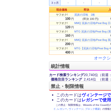
３ヶ月
-
-
-
現在価格
即決
ヤフオク!
泥炭の沼地 1枚
100
円
(即決 100 円)
ヤフオク!
MMQ 泥炭の沼地/Peat Bog 
120
円
ヤフオク!
MTG 泥炭の沼地/Peat Bog
160
円
ヤフオク!
MMQ 泥炭の沼地/Peat Bog 
200
円
ヤフオク!
MTG【泥炭の沼地/Peat B
400
円
オークシ
統計情報
カード検索ランキング
20,740位
（前週：
価格注目ランキング
2,414位
（前週：
禁止・制限情報
このカードは
ヴィンテージで
このカードは
レガシーで使用
この禁止・制限情報は、Wizards of the Coas
ド
,
レガシー
,
ヴィンテージ
,
ブロック構築
）の情報を