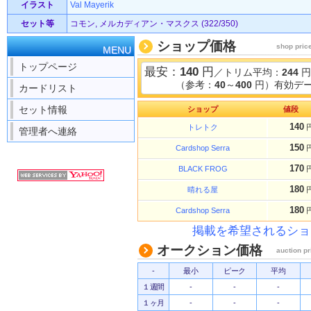
イラスト
Val Mayerik
セット等
コモン, メルカディアン・マスクス (322/350)
ショップ価格
shop pric
MENU
トップページ
最安：
140
円
／トリム平均：
244
円
（参考：
40
～
400
円）有効デー
カードリスト
セット情報
ショップ
値段
140
トレトク
管理者へ連絡
150
Cardshop Serra
170
BLACK FROG
180
晴れる屋
180
Cardshop Serra
掲載を希望されるショ
オークション価格
auction pr
-
最小
ピーク
平均
１週間
-
-
-
１ヶ月
-
-
-