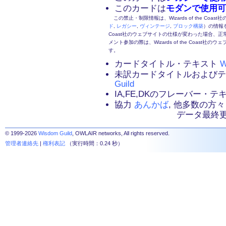
このカードは
モダンで使用可
この禁止・制限情報は、Wizards of the Coas
ド
,
レガシー
,
ヴィンテージ
,
ブロック構築
）の情報を
Coast社のウェブサイトの仕様が変わった場合、
メント参加の際は、Wizards of the Coas
す。
カードタイトル・テキスト
W
未訳カードタイトルおよび
Guild
IA,FE,DKのフレーバー・
協力
あんかば
, 他多数の方々
データ最終更新：2
© 1999-2026
Wisdom Guild
, OWLAIR networks, All rights reserved.
管理者連絡先
|
権利表記
（実行時間：0.24 秒）