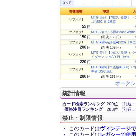
３ヶ月
-
-
-
現在価格
即決
MTG 美品 【内にいる獣】 
ヤフオク!
ズ MSC 日 2枚迄
55
円
ヤフオク!
MTG 内にいる獣/Beast With
150
円
(即決 150 円)
ヤフオク!
MTG ■緑/英語版■(223)《内にいる
200
円
(即決 182 円)
MTG 美品 【内にいる獣（ボ
ヤフオク!
イダーマン MAR 日 1枚迄
220
円
MTG ■緑/日本語版■(080)《
ヤフオク!
率者 DSC 緑U
280
円
(即決 255 円)
オークシ
統計情報
カード検索ランキング
209位
（前週：
価格注目ランキング
283位
（前週：
禁止・制限情報
このカードは
ヴィンテージで
このカードは
レガシーで使用