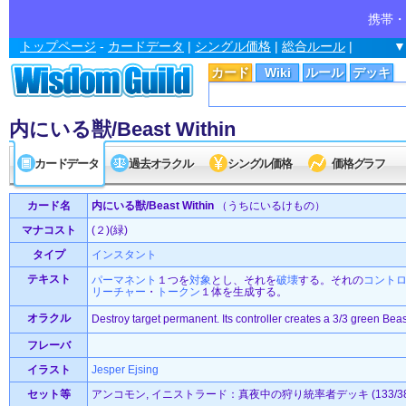
携帯・
トップページ
-
カードデータ
|
シングル価格
|
総合ルール
|
▼
カード
Wiki
ルール
デッキ
内にいる獣/Beast Within
カードデータ
過去オラクル
シングル価格
価格グラフ
カード名
内にいる獣/Beast Within
（うちにいるけもの）
マナコスト
(２)(緑)
タイプ
インスタント
テキスト
パーマネント
１つを
対象
とし、それを
破壊
する。それの
コント
リーチャー
・
トークン
１体を生成する。
オラクル
Destroy target permanent. Its controller creates a 3/3 green Beas
フレーバ
イラスト
Jesper Ejsing
セット等
アンコモン, イニストラード：真夜中の狩り統率者デッキ (133/38