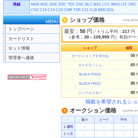
再録
MAR
MSC
SOC
EOC
TDC
DSC
BLC
M3C
LCC
WHO
LTC
ONC
CN2
C16
C19
C20
CMR
TSR
C21
CLB
BBD
DDL
ショップ価格
shop pric
MENU
トップページ
最安：
50
円
／トリム平均：
217
円
（参考：
30
～
109,999
円）有効データ
カードリスト
セット情報
ショップ
値段
50
カードショップすずのね
管理者へ連絡
60
カードラッシュ
80
BLACK FROG
80
BLACK FROG
80
シングルスター
掲載を希望されるショ
オークション価格
auction pr
-
最小
ピーク
平均
１週間
-
-
-
１ヶ月
-
-
-