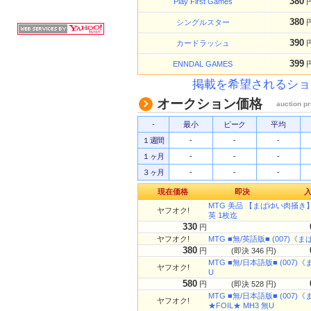
380
Play First Games
380
シングルスター
390
カードラッシュ
399
ENNDAL GAMES
掲載を希望されるショ
オークション価格
auction pr
-
最小
ピーク
平均
１週間
-
-
-
１ヶ月
-
-
-
３ヶ月
-
-
-
現在価格
即決
MTG 美品 【まばゆい肉掻き
ヤフオク!
英 1枚迄
330
円
ヤフオク!
MTG ■無/英語版■ (007)《まばゆ
380
円
(即決 346 円)
MTG ■無/日本語版■ (007)《まば
ヤフオク!
U
580
円
(即決 528 円)
MTG ■無/日本語版■ (007)《まば
ヤフオク!
★FOIL★ MH3 無U