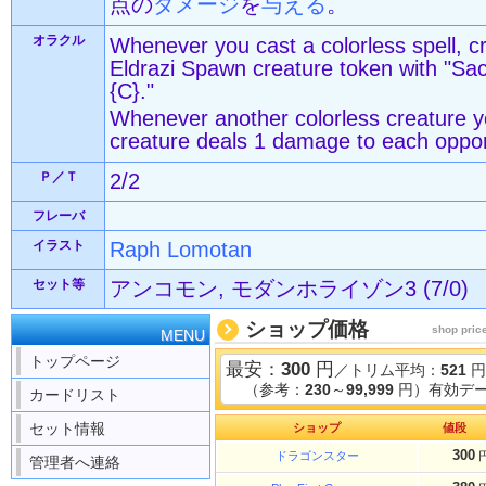
点の
ダメージ
を
与える
。
オラクル
Whenever you cast a colorless spell, cr
Eldrazi Spawn creature token with "Sacr
{C}."
Whenever another colorless creature yo
creature deals 1 damage to each oppo
Ｐ／Ｔ
2/2
フレーバ
イラスト
Raph Lomotan
セット等
アンコモン, モダンホライゾン3 (7/0)
ショップ価格
shop pric
MENU
トップページ
最安：
300
円
／トリム平均：
521
円
（参考：
230
～
99,999
円）有効デー
カードリスト
セット情報
ショップ
値段
300
ドラゴンスター
管理者へ連絡