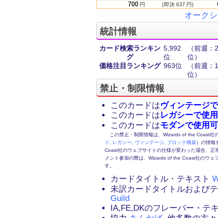
700
円
(即決 637 円)
オークシ
統計情報
カード検索ランキン
5,992
（前週：2,
グ
位
位）
価格注目ランキング
963位
（前週：1,
位）
禁止・制限情報
このカードは
ヴィンテージで
このカードは
レガシーで使用
このカードは
モダンで使用可
この禁止・制限情報は、Wizards of the Coas
ド
,
レガシー
,
ヴィンテージ
,
ブロック構築
）の情報を
Coast社のウェブサイトの仕様が変わった場合、
メント参加の際は、Wizards of the Coas
す。
カードタイトル・テキスト
W
未訳カードタイトルおよび
Guild
IA,FE,DKのフレーバー・