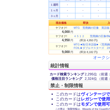
１週間
-
-
-
１ヶ月
-
-
-
３ヶ月
-
-
-
現在価格
即決
ヤフオク!
MTG 荒廃鋼の巨像 英語版
4,000
円
ヤフオク!
４５１２ 荒廃鋼の巨像/Blight
4,950
円
(即決 4,950 円)
MTG ■無/日本語版■ 《荒廃鋼の巨
ヤフオク!
FOIL★ダブルマスターズ 2X
9,000
円
(即決 8,182 円)
オークシ
統計情報
カード検索ランキング
2,295位
（前週：
価格注目ランキング
2,324位
（前週：
禁止・制限情報
このカードは
ヴィンテージで
このカードは
レガシーで使用
このカードは
モダンで使用可
この禁止・制限情報は、Wizards of the Coas