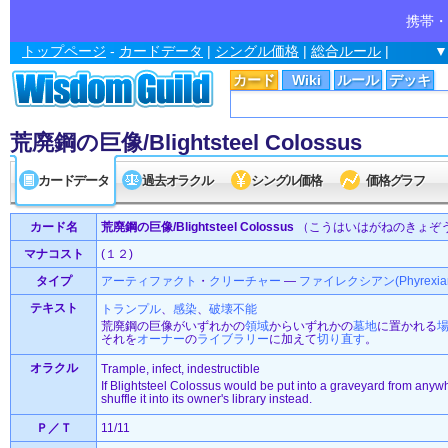
携帯・
トップページ
-
カードデータ
|
シングル価格
|
総合ルール
|
▼
カード
Wiki
ルール
デッキ
荒廃鋼の巨像/Blightsteel Colossus
カードデータ
過去オラクル
シングル価格
価格グラフ
カード名
荒廃鋼の巨像/Blightsteel Colossus
（こうはいはがねのきょぞ
マナコスト
(１２)
タイプ
アーティファクト
・
クリーチャー
—
ファイレクシアン(Phyrexia
テキスト
トランプル
、
感染
、
破壊不能
荒廃鋼の巨像がいずれかの
領域
からいずれかの
墓地
に置かれる
それを
オーナー
の
ライブラリー
に加えて
切り直す
。
オラクル
Trample, infect, indestructible
If Blightsteel Colossus would be put into a graveyard from anyw
shuffle it into its owner's library instead.
Ｐ／Ｔ
11/11