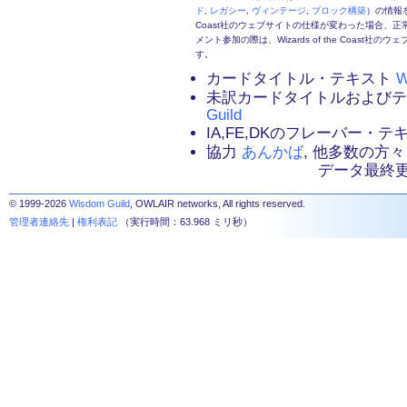
ド
,
レガシー
,
ヴィンテージ
,
ブロック構築
）の情報を
Coast社のウェブサイトの仕様が変わった場合、
メント参加の際は、Wizards of the Coas
す。
カードタイトル・テキスト
W
未訳カードタイトルおよび
Guild
IA,FE,DKのフレーバー・
協力
あんかば
, 他多数の方々
データ最終更新：2
© 1999-2026
Wisdom Guild
, OWLAIR networks, All rights reserved.
管理者連絡先
|
権利表記
（実行時間：63.968 ミリ秒）