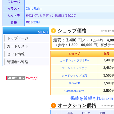
フレーバ
イラスト
Chris Rahn
セット等
神話レア, ミラディン包囲戦 (99/155)
再録
MBS
2XM
ショップ価格
shop pric
MENU
トップページ
最安：
3,400
円
／トリム平均：
4,0
（参考：
1,300
～
99,999
円）有効デー
カードリスト
セット情報
ショップ
値段
3,400
カードショップサトPin
管理者へ連絡
3,480
ゲームショップとど
3,500
カードショップ抜忍
3,500
BIGWEB
3,500
Cardshop Serra
掲載を希望されるショ
オークション価格
auction pr
-
最小
ピーク
平均