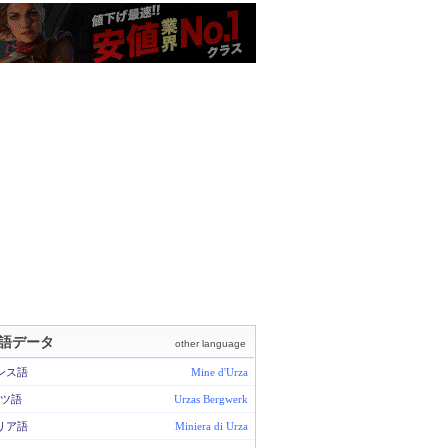
語データ
other language
ンス語
Mine d'Urza
ツ語
Urzas Bergwerk
リア語
Miniera di Urza