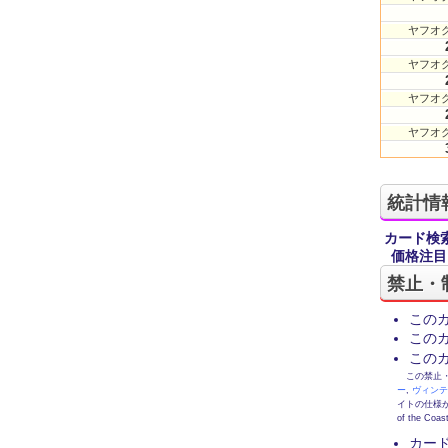
ヤフオク
ヤフオク
ヤフオク
ヤフオク
統計情
カード検
価格注目
禁止・
この
この
この
この禁止・制限
ー
,
ヴィン
イトの仕様が
of the
カー