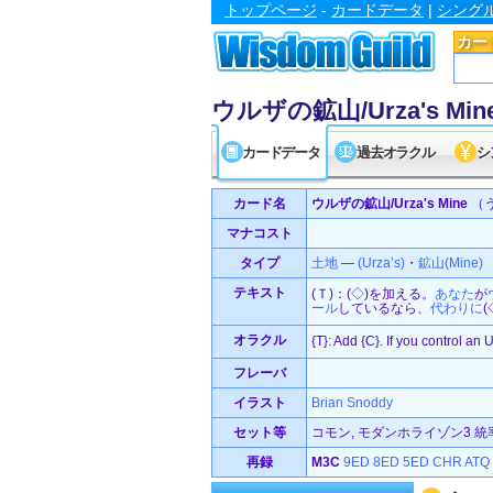
トップページ
-
カードデータ
|
シング
カー
ウルザの鉱山/Urza's Min
カードデータ
過去オラクル
シ
カード名
ウルザの鉱山/Urza's Mine
（
マナコスト
タイプ
土地
—
(Urza’s)
・
鉱山(Mine)
テキスト
(Ｔ)：(◇)を加える。
あなた
が
ール
しているなら、
代わりに
オラクル
{T}: Add {C}. If you control an
フレーバ
イラスト
Brian Snoddy
セット等
コモン, モダンホライゾン3 統率者
再録
M3C
9ED
8ED
5ED
CHR
ATQ