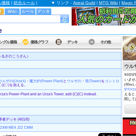
ル価格
|
総合ルール
|
▼ リンク -
Astral Guild
|
MTG Wiki
|
Magic 
ド
Wiki
ルール
デッキ
e
ングル価格
価格グラフ
デッキ
その他
うるざのこうざん）
ウルザ
WHIS
いませ
ウルザの(Urza's)
・
魔力炉(Power-Plant)
と
ウルザの
・
塔(Tower)
を
コントロ
(Min
(◇)(◇)を加える。
炉/Urza
 Urza's Power-Plant and an Urza's Tower, add {C}{C} instead.
えると
関して
デッキ (401/0)
2XM
ME4
J22
CMM