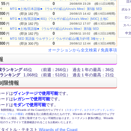
日
55
0
円
26/08/09 23:28
(残り1日1時間)
!
MTG ■土地/日本語版■ 《ウルザの鉱山/Urza's Mine》第5版 5ED
ポルト
200
0
円
(即決 182 円)
26/08/15 14:42
(残り6日16時間)
ロシ
!
MTG ■土地/英語版■(401)《ウルザの鉱山/Urza's Mine》[M3C] 土地C
200
0
円
(即決 182 円)
26/08/12 17:07
(残り3日18時間)
スペ
!
MTG ■土地/英語版■ 《ウルザの鉱山/Urza's Mine》第5版 5ED
200
0
中文
円
(即決 182 円)
26/08/11 10:02
(残り2日11時間)
!
MTG 5ED 英語版 ウルザランド ウルザの鉱山/魔力炉/塔 3種セット
300
0
円
(即決 300 円)
26/08/12 12:44
(残り3日14時間)
オークションから全文検索
/
免責事項
報
索ランキング
45位
（前週：266位）
過去１年の最高：36位
ランキング
1,068位
（前週：510位）
過去１年の最高：21位
制限情報
カードは
ヴィンテージで使用可能
です。
カードは
レガシーで使用可能
です。
カードは
モダンで使用可能
です。
情報は、Wizards of the Coast社のウェブサイト（
スタンダード
,
エクステンデッド
,
レガシ
テージ
,
ブロック構築
）の情報を元に自動生成されたものです。Wizards of the Coast社のウェブサ
変わった場合、正常に取得できていない可能性があります。トーナメント参加の際は、Wizards
 Coast社のウェブサイトで直接確認されることをお勧めいたします。
ドタイトル・テキスト
Wizards of the Coast