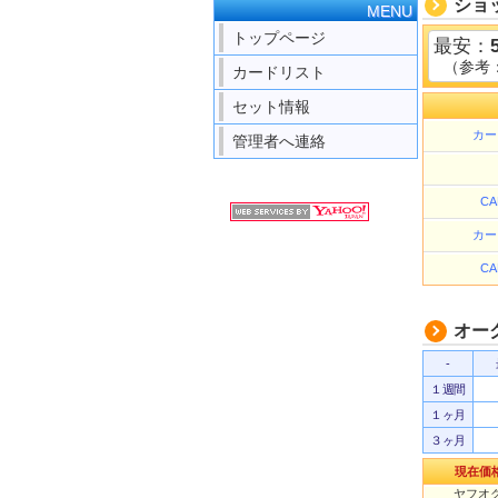
ショ
MENU
トップページ
最安：
（参考
カードリスト
セット情報
カー
管理者へ連絡
C
カー
C
オー
-
１週間
１ヶ月
３ヶ月
現在価
ヤフオク