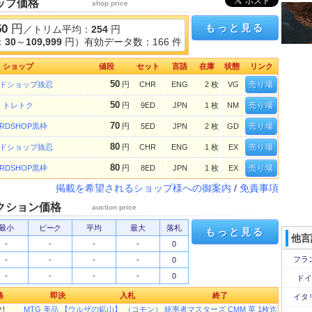
ップ価格
shop price
50
円
もっと見る
／トリム平均：
254
円
：
30
～
109,999
円）有効データ数：166 件
ショップ
値段
セット
言語
在庫
状態
リンク
50
ドショップ抜忍
円
CHR
ENG
2 枚
VG
売り場
50
トレトク
円
9ED
JPN
1 枚
NM
売り場
70
ARDSHOP黒枠
円
5ED
JPN
2 枚
GD
売り場
80
ドショップ抜忍
円
CHR
ENG
1 枚
EX
売り場
80
ARDSHOP黒枠
円
8ED
JPN
1 枚
EX
売り場
掲載を希望されるショップ様への御案内
/
免責事項
クション価格
auction price
最小
ピーク
平均
最大
落札
もっと見る
他言
-
-
-
-
0
フラ
-
-
-
-
0
-
-
-
-
0
ドイ
格
即決
入札
終了
イタ
!
MTG 美品 【ウルザの鉱山】 （コモン） 統率者マスターズ CMM 英 1枚迄