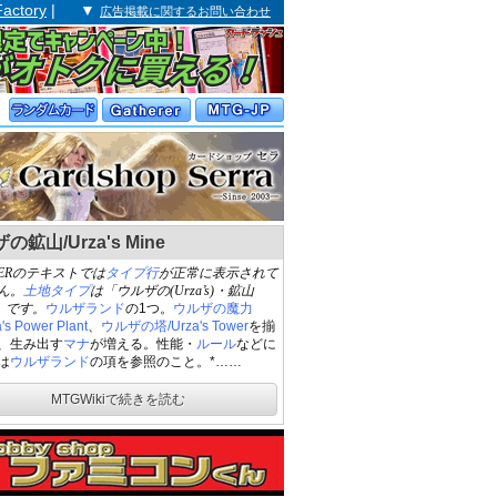
Factory
| ▼
広告掲載に関するお問い合わせ
の鉱山/Urza's Mine
PERのテキストでは
タイプ行
が正常に表示されて
ん。
土地タイプ
は「ウルザの(Urza’s)・鉱山
e)」です。
ウルザランド
の1つ。
ウルザの魔力
's Power Plant
、
ウルザの塔/Urza's Tower
を揃
、生み出す
マナ
が増える。性能・
ルール
などに
は
ウルザランド
の項を参照のこと。*……
MTGWikiで続きを読む