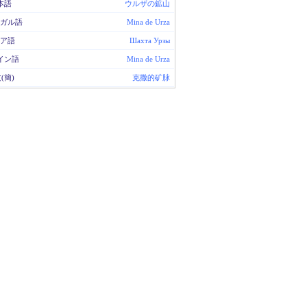
本語
ウルザの鉱山
ガル語
Mina de Urza
ア語
Шахта Урзы
イン語
Mina de Urza
(簡)
克撒的矿脉