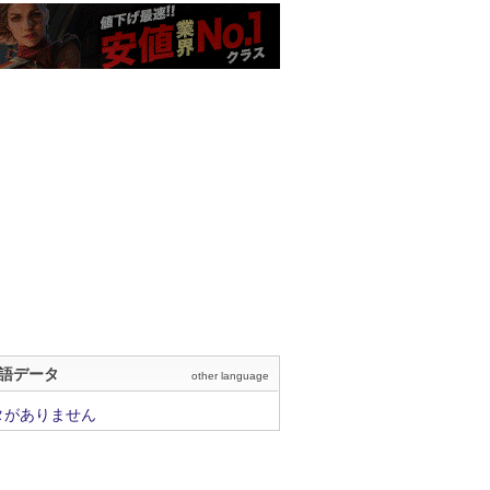
語データ
other language
タがありません