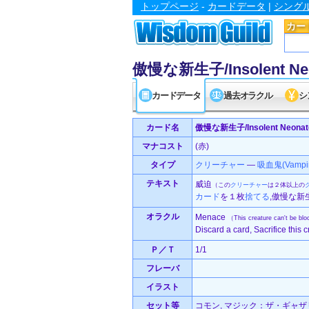
トップページ
-
カードデータ
|
シング
カー
傲慢な新生子/Insolent Ne
カードデータ
過去オラクル
シ
カード名
傲慢な新生子/Insolent Neonat
マナコスト
(赤)
タイプ
クリーチャー
—
吸血鬼(Vampir
テキスト
威迫
（この
クリーチャー
は２体以上の
カード
を１枚
捨てる
,傲慢な
オラクル
Menace
（This creature can't be bl
Discard a card, Sacrifice this 
Ｐ／Ｔ
1/1
フレーバ
イラスト
セット等
コモン, マジック：ザ・ギャザリ