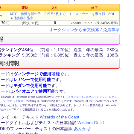
格
即決
入札
終了
MTG 傲慢な新生子 在庫日4枚まで イニストラードを覆う影 SOI
!
★他多数出品中
30
0
円
(即決 30 円)
26/08/13 21:36
(残り4日22時間)
オークションから全文検索
/
免責事項
報
索ランキング
484位
（前週：1,170位）
過去１年の最高：280位
ランキング
9,093位
（前週：6,889位）
過去１年の最高：138位
制限情報
カードは
ヴィンテージで使用可能
です。
カードは
レガシーで使用可能
です。
カードは
モダンで使用可能
です。
カードは
パイオニアで使用可能
です。
情報は、Wizards of the Coast社のウェブサイト（
スタンダード
,
エクステンデッド
,
レガシ
テージ
,
ブロック構築
）の情報を元に自動生成されたものです。Wizards of the Coast社のウェブサ
変わった場合、正常に取得できていない可能性があります。トーナメント参加の際は、Wizards
 Coast社のウェブサイトで直接確認されることをお勧めいたします。
ドタイトル・テキスト
Wizards of the Coast
カードタイトルおよびテキストの日本語訳
Wisdom Guild
FE,DKのフレーバー・テキストの日本語訳
あんかば