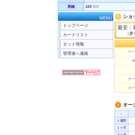
再録
J25
SOI
ショ
MENU
トップページ
最安：
（参
カードリスト
セット情報
ゲー
管理者へ連絡
B
カー
カー
オー
-
１週間
１ヶ月
３ヶ月