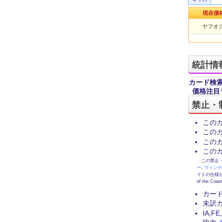
現在価
ヤフオク
統計情
カード検
価格注目
禁止・
この
この
この
この
この禁止・制限
ー
,
ヴィン
イトの仕様が
of the
カー
未訳
IA,