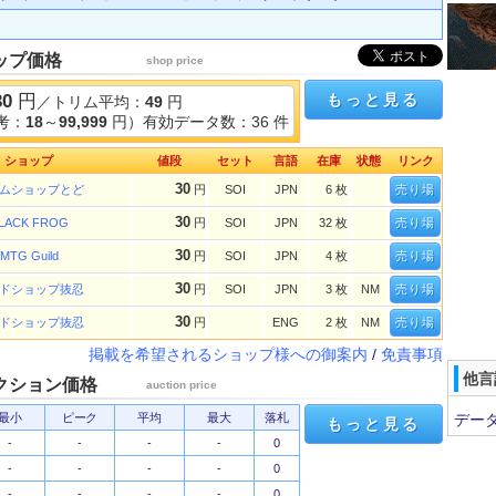
ップ価格
shop price
30
円
もっと見る
／トリム平均：
49
円
考：
18
～
99,999
円）有効データ数：36 件
ショップ
値段
セット
言語
在庫
状態
リンク
30
ムショップとど
円
SOI
JPN
6 枚
売り場
30
LACK FROG
円
SOI
JPN
32 枚
売り場
30
MTG Guild
円
SOI
JPN
4 枚
売り場
30
ドショップ抜忍
円
SOI
JPN
3 枚
NM
売り場
30
ドショップ抜忍
円
ENG
2 枚
NM
売り場
掲載を希望されるショップ様への御案内
/
免責事項
他言
クション価格
auction price
最小
ピーク
平均
最大
落札
デー
もっと見る
-
-
-
-
0
-
-
-
-
0
-
-
-
-
0