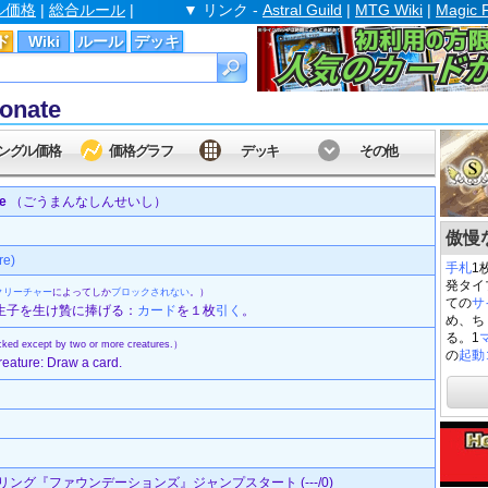
ル価格
|
総合ルール
|
▼ リンク -
Astral Guild
|
MTG Wiki
|
Magic 
ド
Wiki
ルール
デッキ
onate
ングル価格
価格グラフ
デッキ
その他
e
（ごうまんなしんせいし）
傲慢な
e)
手札
1
発タイ
クリーチャー
によってしか
ブロックされない
。）
ての
サ
新生子を生け贄に捧げる：
カード
を１枚
引く
。
め、ち
る。1
ocked except by two or more creatures.）
の
起動
creature: Draw a card.
ング『ファウンデーションズ』ジャンプスタート (---/0)