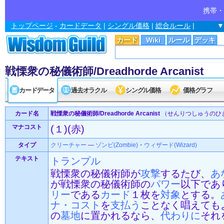
携帯・
トップページ
-
カードデータ
|
シングル価格
|
総合ルール
|
▼
カード
Wiki
ルール
デッキ
戦慄衆の秘儀術師/Dreadhorde Arcanist
カードデータ
過去オラクル
シングル価格
価格グラフ
カード名
戦慄衆の秘儀術師/Dreadhorde Arcanist
（せんりつしゅうのひ
マナコスト
(１)(赤)
タイプ
クリーチャー
—
ゾンビ(Zombie)
・
ウィザード(Wizard)
テキスト
トランプル
戦慄衆の秘儀術師が
攻撃
するたび、
あ
が戦慄衆の秘儀術師の
パワー
以下であ
リー
である
カード
１枚を
対象
とする。
ナ・コスト
を
支払う
ことなく唱えても
の
墓地
に置かれるなら、
代わりに
それ