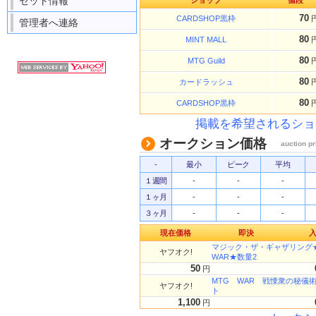
セット情報
ショップ
値段
70
CARDSHOP黒枠
管理者へ連絡
80
MINT MALL
80
MTG Guild
80
カードラッシュ
80
CARDSHOP黒枠
掲載を希望されるショ
オークション価格
auction pr
-
最小
ピーク
平均
１週間
-
-
-
１ヶ月
-
-
-
３ヶ月
-
-
-
現在価格
即決
マジック・ザ・ギャザリング★戦
ヤフオク!
WAR★数量2
50
円
MTG WAR 戦慄衆の秘儀術師/D
ヤフオク!
ト
1,100
円