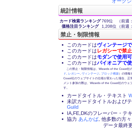
オークシ
統計情報
カード検索ランキング
769位
（前週：
価格注目ランキング
1,208位
（前週：
禁止・制限情報
このカードは
ヴィンテージで
このカードは
レガシーで禁止
このカードは
モダンで使用可
このカードは
パイオニアで使
この禁止・制限情報は、Wizards of the Coas
ド
,
レガシー
,
ヴィンテージ
,
ブロック構築
）の情報を
Coast社のウェブサイトの仕様が変わった場合、
メント参加の際は、Wizards of the Coas
す。
カードタイトル・テキスト
W
未訳カードタイトルおよび
Guild
IA,FE,DKのフレーバー・
協力
あんかば
, 他多数の方々
データ最終更新：2