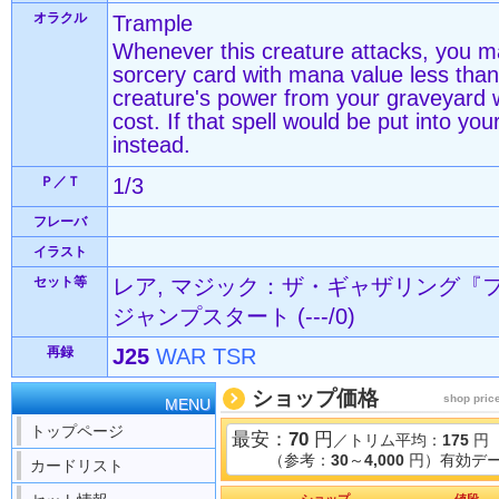
オラクル
Trample
Whenever this creature attacks, you ma
sorcery card with mana value less than 
creature's power from your graveyard 
cost. If that spell would be put into your
instead.
Ｐ／Ｔ
1/3
フレーバ
イラスト
セット等
レア, マジック：ザ・ギャザリング『
ジャンプスタート (---/0)
再録
J25
WAR
TSR
ショップ価格
shop pric
MENU
トップページ
最安：
70
円
／トリム平均：
175
円
（参考：
30
～
4,000
円）有効デー
カードリスト