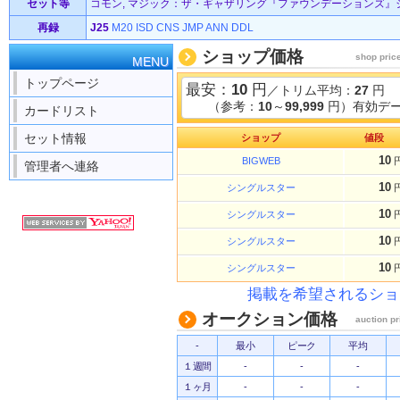
セット等
コモン, マジック：ザ・ギャザリング『ファウンデーションズ』ジャン
再録
J25
M20
ISD
CNS
JMP
ANN
DDL
ショップ価格
shop pric
MENU
トップページ
最安：
10
円
／トリム平均：
27
円
（参考：
10
～
99,999
円）有効デー
カードリスト
セット情報
ショップ
値段
10
BIGWEB
管理者へ連絡
10
シングルスター
10
シングルスター
10
シングルスター
10
シングルスター
掲載を希望されるショ
オークション価格
auction pr
-
最小
ピーク
平均
１週間
-
-
-
１ヶ月
-
-
-