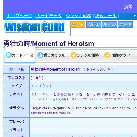
携帯・
トップページ
-
カードデータ
|
シングル価格
|
総合ルール
|
▼
カード
Wiki
ルール
デッキ
勇壮の時/Moment of Heroism
カードデータ
過去オラクル
シングル価格
価格グラフ
カード名
勇壮の時/Moment of Heroism
（ゆうそうのとき）
マナコスト
(１)(白)
タイプ
インスタント
テキスト
クリーチャー
１体を
対象
とする。ターン終了時まで、それは+2/
チャー
が
ダメージ
を
与える
なら、さらにその
コントローラー
はその点数分の
ライフ
を
オラクル
Target creature gets +2/+2 and gains lifelink until end of turn.
（Da
controller to gain that much life.）
フレーバ
イラスト