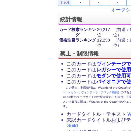
３ヶ月
-
-
-
オークシ
統計情報
カード検索ランキン
20,217
（前週：10
グ
位
位）
価格注目ランキング
12,298
（前週：13
位
位）
禁止・制限情報
このカードは
ヴィンテージで
このカードは
レガシーで使用
このカードは
モダンで使用可
このカードは
パイオニアで使
この禁止・制限情報は、Wizards of the Coas
ド
,
レガシー
,
ヴィンテージ
,
ブロック構築
）の情報を
Coast社のウェブサイトの仕様が変わった場合、
メント参加の際は、Wizards of the Coas
す。
カードタイトル・テキスト
W
未訳カードタイトルおよび
Guild