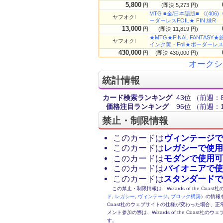
5,800
円
(即決 5,273 円)
MTG ■金/日本語版■ 《(406)
ヤフオク!
ーダーレスFOIL★ FIN 緑R
13,000
円
(即決 11,819 円)
★MTG★FINAL FANTASY★
ヤフオク!
インク黄・Foil★ボーダーレス
430,000
円
(即決 430,000 円)
オークシ
統計情報
カード検索ランキング
43位
（前週：8
価格注目ランキング
96位
（前週：1
禁止・制限情報
このカードは
ヴィンテージで
このカードは
レガシーで使用
このカードは
モダンで使用可
このカードは
パイオニアで使
このカードは
スタンダードで
この禁止・制限情報は、Wizards of the Coas
ド
,
レガシー
,
ヴィンテージ
,
ブロック構築
）の情報を
Coast社のウェブサイトの仕様が変わった場合、
メント参加の際は、Wizards of the Coas
す。