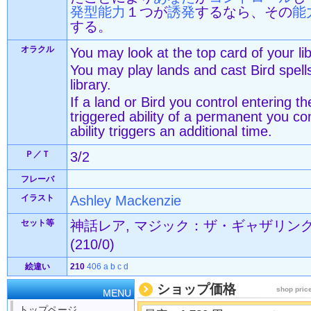
発型能力
１つが
誘発
するなら、その
能
する。
オラクル
You may look at the top card of your li
You may play lands and cast Bird spell
library.
If a land or Bird you control entering th
triggered ability of a permanent you cont
ability triggers an additional time.
Ｐ／Ｔ
3/2
フレーバ
イラスト
Ashley Mackenzie
セット等
神話レア, マジック：ザ・ギャザリング—F
(210/0)
絵違い
210
406
a
b
c
d
ショップ価格
shop pric
MENU
トップページ