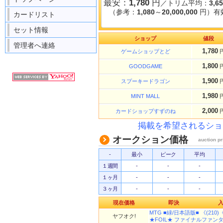
最安：
1,780
円
／トリム平均：
3,6
（参考：
1,080
～
20,000,000
円）有
カードリスト
セット情報
ショップ
値段
管理者へ連絡
1,780
ゲームショップとど
1,800
GOODGAME
1,900
スプーキードラゴン
1,980
MINT MALL
2,000
カードショップすずのね
掲載を希望されるショ
オークション価格
auction pr
-
最小
ピーク
平均
１週間
-
-
-
１ヶ月
-
-
-
３ヶ月
-
-
-
現在価格
即決
MTG ■緑/日本語版■ 《(210)《
ヤフオク!
★FOIL★ ファイナルファンタジ