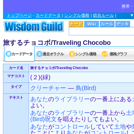
携帯・
トップページ
-
カードデータ
|
シングル価格
|
総合ルール
|
▼
カード
Wiki
ルール
デッキ
旅するチョコボ/Traveling Chocobo
カードデータ
過去オラクル
シングル価格
価格グラフ
カード名
旅するチョコボ/Traveling Chocobo
マナコスト
(２)(緑)
タイプ
クリーチャー
—
鳥(Bird)
テキスト
あなた
の
ライブラリー
の一番上にある
よい。
あなた
の
ライブラリー
の一番上から
土
(Bird)
呪文
を唱えたりしてもよい。
あなた
が
コントロール
していて
土地
や
たことにより
あなた
が
コントロール
し