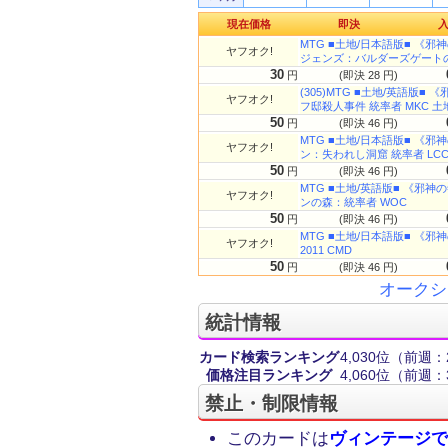
現在価格
即決
MTG ■土地/日本語版■ 《邪神の寺院
ヤフオク!
ジェンズ：バルダーズゲートの
30
円
(即決 28 円)
(305)MTG ■土地/英語版■ 《邪神
ヤフオク!
フ邸殺人事件 統率者 MKC 土
50
円
(即決 46 円)
MTG ■土地/日本語版■ 《邪神の寺院
ヤフオク!
ン：失われし洞窟 統率者 LC
50
円
(即決 46 円)
MTG ■土地/英語版■ 《邪神の寺院/
ヤフオク!
ンの森：統率者 WOC
50
円
(即決 46 円)
MTG ■土地/日本語版■ 《邪神の寺院
ヤフオク!
2011 CMD
50
円
(即決 46 円)
オークシ
統計情報
カード検索ランキング
4,030位
（前週：2
価格注目ランキング
4,060位
（前週：3
禁止・制限情報
このカードは
ヴィンテージで