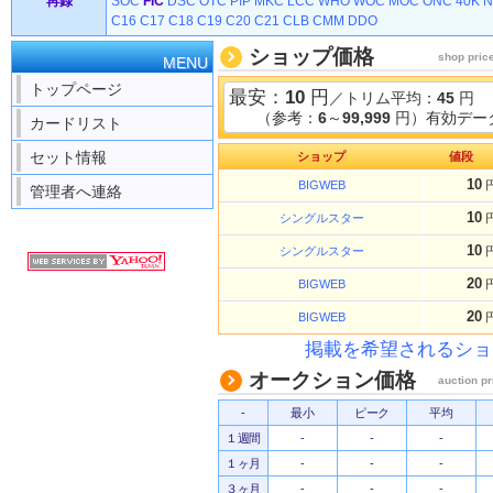
再録
SOC
FIC
DSC
OTC
PIP
MKC
LCC
WHO
WOC
MOC
ONC
40K
N
C16
C17
C18
C19
C20
C21
CLB
CMM
DDO
ショップ価格
shop pric
MENU
トップページ
最安：
10
円
／トリム平均：
45
円
（参考：
6
～
99,999
円）有効データ
カードリスト
セット情報
ショップ
値段
10
BIGWEB
管理者へ連絡
10
シングルスター
10
シングルスター
20
BIGWEB
20
BIGWEB
掲載を希望されるショ
オークション価格
auction pr
-
最小
ピーク
平均
１週間
-
-
-
１ヶ月
-
-
-
３ヶ月
-
-
-