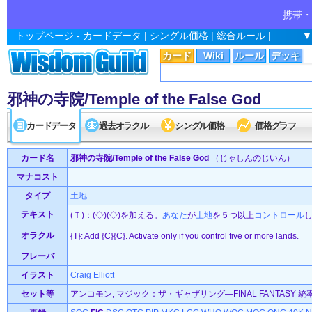
携帯・
トップページ
-
カードデータ
|
シングル価格
|
総合ルール
|
▼
カード
Wiki
ルール
デッキ
邪神の寺院/Temple of the False God
カードデータ
過去オラクル
シングル価格
価格グラフ
カード名
邪神の寺院/Temple of the False God
（じゃしんのじいん）
マナコスト
タイプ
土地
テキスト
(Ｔ)：(◇)(◇)を加える。
あなた
が
土地
を５つ以上
コントロール
オラクル
{T}: Add {C}{C}. Activate only if you control five or more lands.
フレーバ
イラスト
Craig Elliott
セット等
アンコモン, マジック：ザ・ギャザリング—FINAL FANTASY 統率者