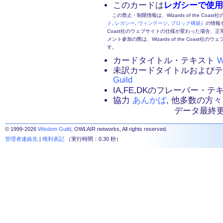
このカードは
レガシーで使用
この禁止・制限情報は、Wizards of the Coas
ド
,
レガシー
,
ヴィンテージ
,
ブロック構築
）の情報を
Coast社のウェブサイトの仕様が変わった場合、
メント参加の際は、Wizards of the Coas
す。
カードタイトル・テキスト
W
未訳カードタイトルおよび
Guild
IA,FE,DKのフレーバー・
協力
あんかば
, 他多数の方々
データ最終更新：2
© 1999-2026
Wisdom Guild
, OWLAIR networks, All rights reserved.
管理者連絡先
|
権利表記
（実行時間：0.30 秒）