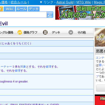
ル価格
|
総合ルール
|
▼ リンク -
Astral Guild
|
MTG Wiki
|
Magic 
ド
Wiki
ルール
デッキ
vil
ングル価格
価格グラフ
デッキ
その他
（じゃあくをうちくだく）
邪悪を
エンチ
できる
は
重い
リーチャー
１体を
対象
とする。それを
破壊
する。
とによ
する。それを
破壊
する。
一つの
プ
であ
いえ、
toughness 4 or greater.