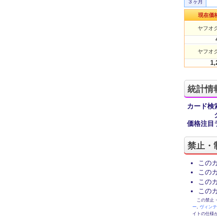
３ヶ月
現在価
ヤフオク
ヤフオク
1,
統計情
カード検
価格注目
禁止・
この
この
この
この
この禁止・制限
ー
,
ヴィン
イトの仕様が