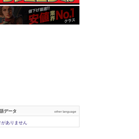
語データ
other language
タがありません