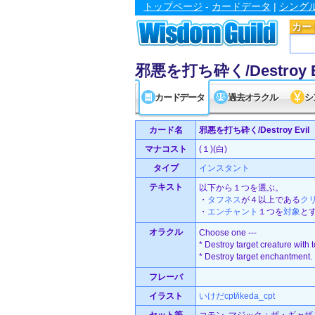
トップページ
-
カードデータ
|
シング
カー
邪悪を打ち砕く/Destroy E
カードデータ
過去オラクル
シ
カード名
邪悪を打ち砕く/Destroy Evil
マナコスト
(１)(白)
タイプ
インスタント
テキスト
以下から１つを選ぶ。
・
タフネス
が４以上である
ク
・
エンチャント
１つを
対象
と
オラクル
Choose one ---
* Destroy target creature with 
* Destroy target enchantment.
フレーバ
イラスト
いけだcpt/ikeda_cpt