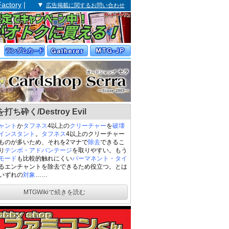
Factory
| ▼
広告掲載に関するお問い合わせ
打ち砕く/Destroy Evil
ャント
か
タフネス
4以上の
クリーチャー
を
破壊
インスタント
。
タフネス
4以上のクリーチャー
ものが多いため、それを2マナで
除去
できるこ
り
テンポ・アドバンテージ
を取りやすい。もう
モード
も比較的触れにくい
パーマネント・タイ
るエンチャントを除去できるため役立つ。とは
いずれの
対象
……
MTGWikiで続きを読む