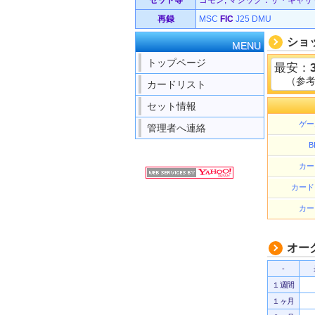
セット等
コモン, マジック：ザ・ギャザリング
再録
MSC
FIC
J25
DMU
ショ
MENU
トップページ
最安：
（参
カードリスト
セット情報
ゲー
管理者へ連絡
B
カー
カード
カー
オー
-
１週間
１ヶ月