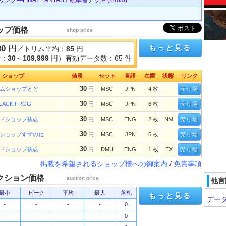
—FINAL FANTASY 統率者デッキ (240/0)
ップ価格
shop price
30
円
もっと見る
／トリム平均：
85
円
考：
30
～
109,999
円）有効データ数：65 件
ショップ
値段
セット
言語
在庫
状態
リンク
30
ムショップとど
円
MSC
JPN
4 枚
売り場
30
LACK FROG
円
MSC
JPN
6 枚
売り場
30
ドショップ抜忍
円
MSC
ENG
2 枚
NM
売り場
30
ショップすずのね
円
MSC
JPN
6 枚
売り場
30
ドショップ抜忍
円
DMU
ENG
1 枚
EX
売り場
掲載を希望されるショップ様への御案内
/
免責事項
クション価格
auction price
他言
最小
ピーク
平均
最大
落札
もっと見る
デー
-
-
-
-
0
-
-
-
-
0