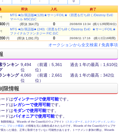
-
-
-
-
0
格
即決
入札
終了
MTG ■白/英語版■(128)★サージFOIL★《邪悪を打ち砕く/Destroy Evil》
!
マーベル MSC白C
400
0
円
(即決 364 円)
26/08/09 13:34
(残り12時間39分)
MTG ■白/英語版■ (240)《邪悪を打ち砕く/Destroy Evil》★サージFOIL★
!
ファイナルファンタジー FIC 白C
200
0
円
(即決 1,091 円)
26/08/11 17:16
(残り2日16時間)
オークションから全文検索
/
免責事項
報
索ランキン
9,494
（前週：5,361
過去１年の最高：1,610位
グ
位
位）
ランキング
4,060
（前週：2,661
過去１年の最高：342位
位
位）
制限情報
カードは
ヴィンテージで使用可能
です。
カードは
レガシーで使用可能
です。
カードは
モダンで使用可能
です。
カードは
パイオニアで使用可能
です。
情報は、Wizards of the Coast社のウェブサイト（
スタンダード
,
エクステンデッド
,
レガシ
テージ
,
ブロック構築
）の情報を元に自動生成されたものです。Wizards of the Coast社のウェブサ
変わった場合、正常に取得できていない可能性があります。トーナメント参加の際は、Wizards