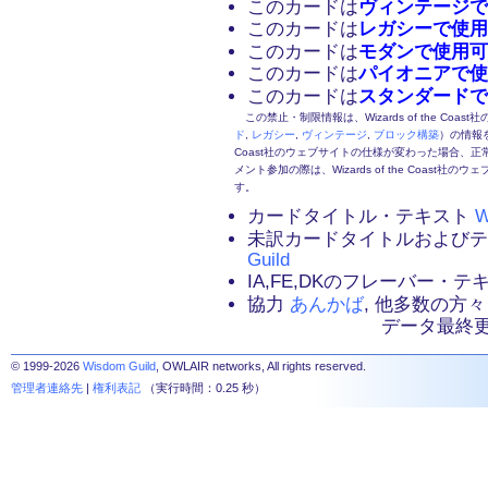
このカードは
ヴィンテージで
このカードは
レガシーで使用
このカードは
モダンで使用可
このカードは
パイオニアで使
このカードは
スタンダードで
この禁止・制限情報は、Wizards of the Coas
ド
,
レガシー
,
ヴィンテージ
,
ブロック構築
）の情報を
Coast社のウェブサイトの仕様が変わった場合、
メント参加の際は、Wizards of the Coas
す。
カードタイトル・テキスト
W
未訳カードタイトルおよび
Guild
IA,FE,DKのフレーバー・
協力
あんかば
, 他多数の方々
データ最終更新：2
© 1999-2026
Wisdom Guild
, OWLAIR networks, All rights reserved.
管理者連絡先
|
権利表記
（実行時間：0.25 秒）