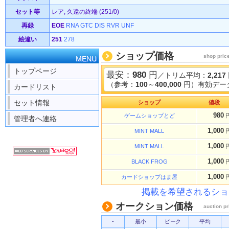
セット等
レア, 久遠の終端 (251/0)
再録
EOE
RNA
GTC
DIS
RVR
UNF
絵違い
251
278
ショップ価格
shop pric
MENU
トップページ
最安：
980
円
／トリム平均：
2,217
（参考：
100
～
400,000
円）有効データ
カードリスト
セット情報
ショップ
値段
980
ゲームショップとど
管理者へ連絡
1,000
MINT MALL
1,000
MINT MALL
1,000
BLACK FROG
1,000
カードショップはま屋
掲載を希望されるショ
オークション価格
auction pr
-
最小
ピーク
平均