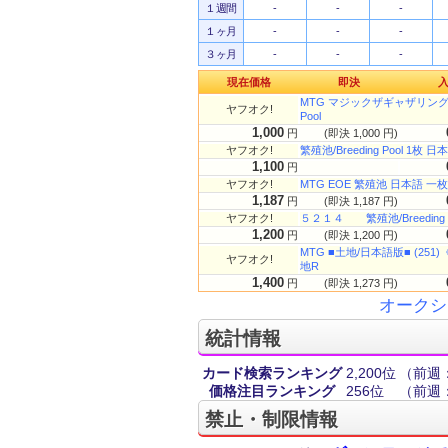
１週間
-
-
-
１ヶ月
-
-
-
３ヶ月
-
-
-
現在価格
即決
MTG マジックザギャザリング ラ
ヤフオク!
Pool
1,000
円
(即決 1,000 円)
ヤフオク!
繁殖池/Breeding Pool 1枚 
1,100
円
ヤフオク!
MTG EOE 繁殖池 日本語 一
1,187
円
(即決 1,187 円)
ヤフオク!
５２１４ 繁殖池/Breeding
1,200
円
(即決 1,200 円)
MTG ■土地/日本語版■ (251)《
ヤフオク!
地R
1,400
円
(即決 1,273 円)
オークシ
統計情報
カード検索ランキング
2,200位
（前週：
価格注目ランキング
256位
（前週：
禁止・制限情報