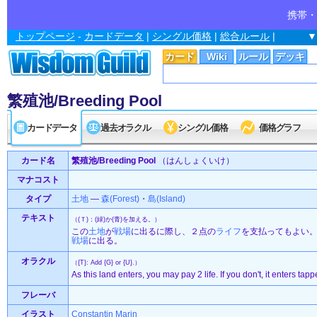
携帯・
トップページ
-
カードデータ
|
シングル価格
|
総合ルール
|
▼
カード
Wiki
ルール
デッキ
繁殖池/Breeding Pool
カードデータ
過去オラクル
シングル価格
価格グラフ
カード名
繁殖池/Breeding Pool
（はんしょくいけ）
マナコスト
タイプ
土地
—
森(Forest)
・
島(Island)
テキスト
（(Ｔ)：(緑)か(青)を加える。）
この
土地
が
戦場
に出るに際し、２点の
ライフ
を支払ってもよい
戦場
に出る。
オラクル
（{T}: Add {G} or {U}.）
As this land enters, you may pay 2 life. If you don't, it enters tapp
フレーバ
イラスト
Constantin Marin