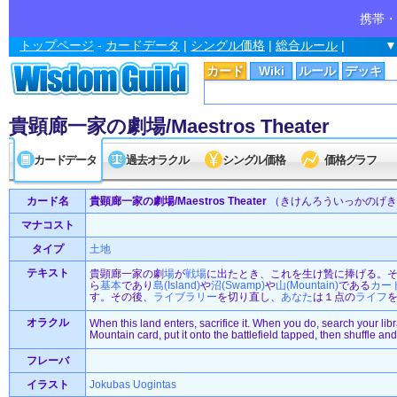
携帯・
トップページ
-
カードデータ
|
シングル価格
|
総合ルール
|
▼
カード
Wiki
ルール
デッキ
貴顕廊一家の劇場/Maestros Theater
カードデータ
過去オラクル
シングル価格
価格グラフ
カード名
貴顕廊一家の劇場/Maestros Theater
（きけんろういっかのげき
マナコスト
タイプ
土地
テキスト
貴顕廊一家の劇
場
が
戦場
に出たとき、これを生け贄に捧げる。
ら
基本
であり
島(Island)
や
沼(Swamp)
や
山(Mountain)
である
カー
す。その後、
ライブラリー
を切り直し、
あなた
は１点の
ライフ
オラクル
When this land enters, sacrifice it. When you do, search your lib
Mountain card, put it onto the battlefield tapped, then shuffle and
フレーバ
イラスト
Jokubas Uogintas