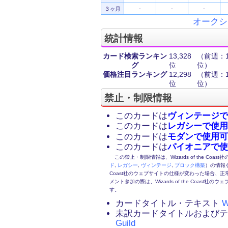
３ヶ月
-
-
-
オークシ
統計情報
カード検索ランキン
13,328
（前週：16
グ
位
位）
価格注目ランキング
12,298
（前週：13
位
位）
禁止・制限情報
このカードは
ヴィンテージで
このカードは
レガシーで使用
このカードは
モダンで使用可
このカードは
パイオニアで使
この禁止・制限情報は、Wizards of the Coas
ド
,
レガシー
,
ヴィンテージ
,
ブロック構築
）の情報を
Coast社のウェブサイトの仕様が変わった場合、
メント参加の際は、Wizards of the Coas
す。
カードタイトル・テキスト
W
未訳カードタイトルおよび
Guild