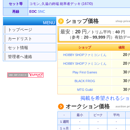
セット等
コモン, 久遠の終端 統率者デッキ (167/0)
再録
EOC
SNC
ショップ価格
shop pric
MENU
トップページ
最安：
20
円
／トリム平均：
40
円
（参考：
20
～
99,999
円）有効デー
カードリスト
セット情報
ショップ
値段
20
HOBBY SHOPファミコンくん
管理者へ連絡
20
HOBBY SHOPファミコンくん
30
Play First Games
30
BLACK FROG
30
MTG Guild
掲載を希望されるショ
オークション価格
auction pr
-
最小
ピーク
平均
１週間
-
-
-
１ヶ月
-
-
-