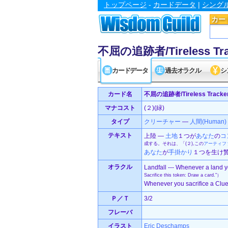
トップページ
-
カードデータ
|
シング
カー
不屈の追跡者/Tireless Tra
カードデータ
過去オラクル
シ
カード名
不屈の追跡者/Tireless Tracke
マナコスト
(２)(緑)
タイプ
クリーチャー
—
人間(Human)
テキスト
上陸 ―
土地
１つが
あなた
の
コ
成する。それは、「(２),この
アーティフ
あなた
が
手掛かり
１つを生け贄
オラクル
Landfall --- Whenever a land y
Sacrifice this token: Draw a card."）
Whenever you sacrifice a Clue,
Ｐ／Ｔ
3/2
フレーバ
イラスト
Eric Deschamps