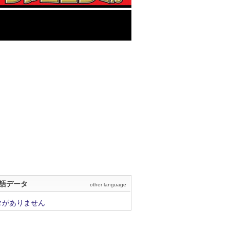
語データ
other language
タがありません