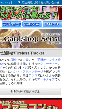
Factory
| ▼
広告掲載に関するお問い合わせ
跡者/Tireless Tracker
るたびに
調査
できる
能力
と、
手掛かり
を
生け贄
る
たびに成長する能力を持った
クリーチャー
。
ペックの時点で3
マナ
3/2と悪くなく、かつ自身
で徐々に
ハンド・アドバンテージ
を稼ぎつつ
サ
向上する働き者。高速
アグロ
ではいささか悠長
あるが、それ以外のいずれの
アーキタイプ
でも
活躍しうる汎用性……
MTGWikiで続きを読む