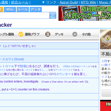
ル価格
|
総合ルール
|
▼ リンク -
Astral Guild
|
MTG Wiki
|
Magic 
ド
Wiki
ルール
デッキ
cker
ングル価格
価格グラフ
デッキ
その他
r
（ふくつのついせきしゃ）
不屈の追
・
スカウト(Scout)
上陸
す
に捧げ
ントロール
下で
戦場
に出るたび、調査を行う。
（
手掛かり(Clue)
トークン
１つを生
基本ス
ァクト
を生け贄に捧げる：
カード
１枚を
引く
。」を持つ
アーティファクト
である。）
の能力
に捧げるたび、不屈の追跡者の上に+1/+1
カウンター
１個を置く。
イズ
も
な感が
ou control enters, investigate.
（Create a Clue token. It's an artifact with "{2},
十分に
 put a +1/+1 counter on this creature.