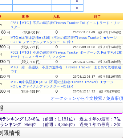
-
-
-
-
0
-
-
-
-
0
格
即決
入札
終了
F551【MTG】不屈の追跡者/Tireless Tracker Foil イニストラード・リマ
!
スター
88
0
円
(即決 80 円)
26/08/11 01:40
(残り3日14時間)
MTG ■緑/日本語版■ (316)《不屈の追跡者/Tireless Tracker》★サージ
!
FOIL★ ファイナルファンタジー FIC 緑R
300
0
円
(即決 273 円)
26/08/09 01:08
(残り1日14時間)
F552【MTG】不屈の追跡者/Tireless Tracker ボーダーレス Foil 非Foil 2枚
!
セット イニストラード・リマスター
330
0
円
(即決 300 円)
26/08/11 02:51
(残り3日15時間)
MTG 緑 英語版 不屈の追跡者 Tireless Tracker まとめて取引歓迎
!
です
350
0
円
26/08/12 03:37
(残り4日16時間)
MTG ■緑/英語版■ (316)《不屈の追跡者/Tireless Tracker》★サージ
!
FOIL★ ファイナルファンタジー FIC 緑R
500
0
円
(即決 455 円)
26/08/12 14:32
(残り5日3時間)
オークションから全文検索
/
免責事項
報
索ランキング
1,348位
（前週：1,181位）
過去１年の最高：7位
ランキング
956位
（前週：8,355位）
過去１年の最高：2位
制限情報