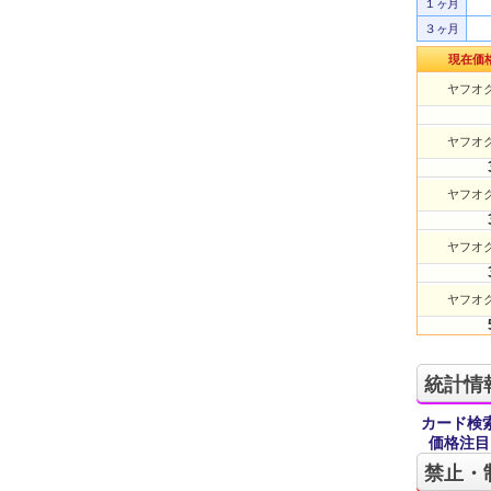
１ヶ月
３ヶ月
現在価
ヤフオク
ヤフオク
ヤフオク
ヤフオク
ヤフオク
統計情
カード検
価格注目
禁止・