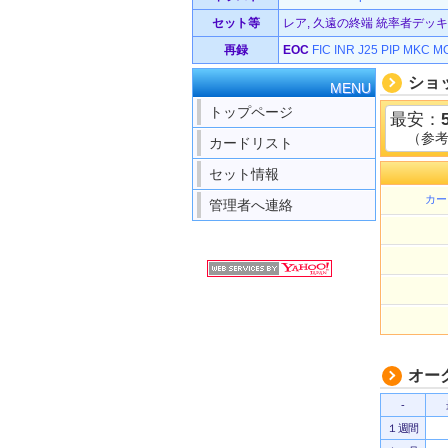
セット等
レア, 久遠の終端 統率者デッキ (1
再録
EOC
FIC
INR
J25
PIP
MKC
M
ショ
MENU
トップページ
最安：
（参
カードリスト
セット情報
カー
管理者へ連絡
オー
-
１週間