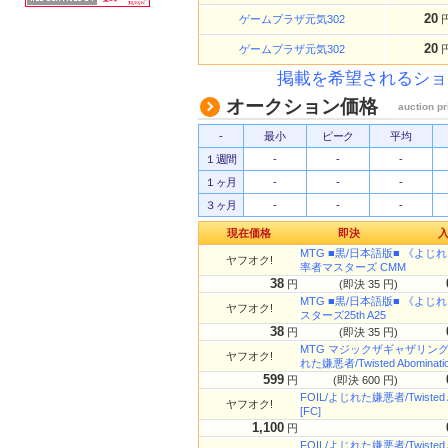
20
ゲームプラザ元気302
20
ゲームプラザ元気302
掲載を希望されるショ
オークション価格
auction pr
-
最小
ピーク
平均
１週間
-
-
-
１ヶ月
-
-
-
３ヶ月
-
-
-
現在価格
即決
MTG ■黒/日本語版■ 《よじれた嫌悪
ヤフオク!
率者マスターズ CMM
38
円
(即決 35 円)
MTG ■黒/日本語版■ 《よじれた嫌悪
ヤフオク!
スターズ25th A25
38
円
(即決 35 円)
MTG マジックザギャザリング 
ヤフオク!
れた嫌悪者/Twisted Abominati
599
円
(即決 600 円)
FOIL/よじれた嫌悪者/Twisted
ヤフオク!
[FC]
1,100
円
FOIL/よじれた嫌悪者/Twiste