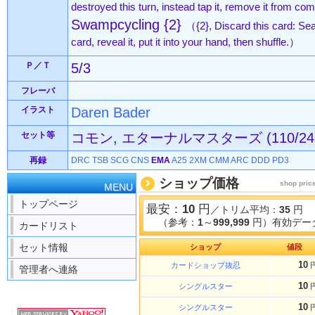
destroyed this turn, instead tap it, remove it from co
Swampcycling {2}
（{2}, Discard this card: Se
card, reveal it, put it into your hand, then shuffle.）
Ｐ／Ｔ
5/3
フレーバ
イラスト
Daren Bader
セット等
コモン, エターナルマスターズ (110/24
再録
DRC
TSB
SCG
CNS
EMA
A25
2XM
CMM
ARC
DDD
PD3
ショップ価格
shop pric
MENU
トップページ
最安：
10
円
／トリム平均：
35
円
（参考：
1
～
999,999
円）有効データ
カードリスト
セット情報
ショップ
値段
10
カードショップ抜忍
管理者へ連絡
10
シングルスター
10
シングルスター