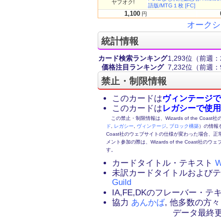
ヤフオク!
語版/MTG１枚 [FC]
1,100
円
オークシ
統計情報
カード検索ランキング
1,293位
（前週：2
価格注目ランキング
7,232位
（前週：9
禁止・制限情報
このカードは
ヴィンテージで
このカードは
レガシーで使用
この禁止・制限情報は、Wizards of the Coas
ド
,
レガシー
,
ヴィンテージ
,
ブロック構築
）の情報を
Coast社のウェブサイトの仕様が変わった場合、
メント参加の際は、Wizards of the Coas
す。
カードタイトル・テキスト
W
未訳カードタイトルおよび
Guild
IA,FE,DKのフレーバー・
協力
あんかば
, 他多数の方々
データ最終更新：2