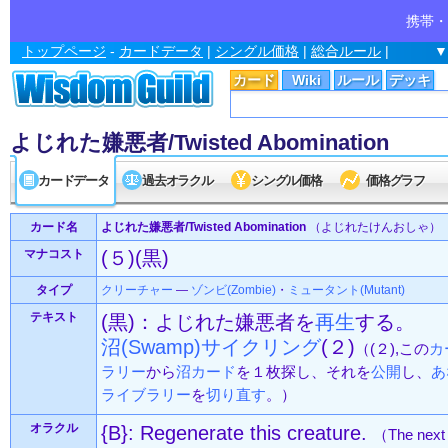
携帯・
トップページ
-
カードデータ
|
シングル価格
|
総合ルール
|
▼
カード
Wiki
ルール
デッキ
よじれた嫌悪者/Twisted Abomination
カードデータ
過去オラクル
シングル価格
価格グラフ
カード名
よじれた嫌悪者/Twisted Abomination
（よじれたけんおしゃ）
マナコスト
(５)(黒)
タイプ
クリーチャー
—
ゾンビ(Zombie)
・
ミュータント(Mutant)
テキスト
(黒)：よじれた嫌悪者を
再生
する。
沼(Swamp)
サイクリング
(２)
（(２),この
カ
ラリー
から
沼
カード
を１枚探し、それを
公開
し、
あ
ライブラリー
を
切り直す
。）
オラクル
{B}: Regenerate this creature.
（The next t