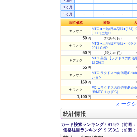
１週間
-
-
-
１ヶ月
-
-
-
３ヶ月
-
-
-
現在価格
即決
MTG ■土地/日本語版■(161)《
ヤフオク!
[ECC] 土地U
50
円
(即決 46 円)
MTG ■土地/日本語版■ 《ラクド
ヤフオク!
2011 CMD
50
円
(即決 46 円)
MTG 美品 【ラクドスの肉儀
ヤフオク!
日 2枚迄
55
円
MTG ラクドスの肉儀場/Rakdos 
ヤフオク!
ション
160
円
FOIL/ラクドスの肉儀場/Rakdo
ヤフオク!
版/MTG１枚 [FC]
1,100
円
オークシ
統計情報
カード検索ランキング
7,914位
（前週：7
価格注目ランキング
9,653位
（前週：3