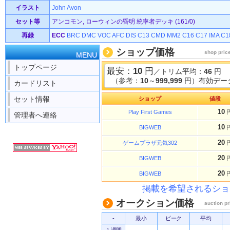
イラスト
John Avon
セット等
アンコモン, ローウィンの昏明 統率者デッキ (161/0)
再録
ECC
BRC
DMC
VOC
AFC
DIS
C13
CMD
MM2
C16
C17
IMA
C1
ショップ価格
shop pric
MENU
トップページ
最安：
10
円
／トリム平均：
46
円
（参考：
10
～
999,999
円）有効データ
カードリスト
セット情報
ショップ
値段
10
Play First Games
管理者へ連絡
10
BIGWEB
20
ゲームプラザ元気302
20
BIGWEB
20
BIGWEB
掲載を希望されるショ
オークション価格
auction pr
-
最小
ピーク
平均