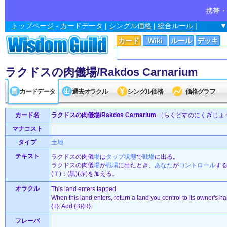
携帯・
トップページ
-
カードデータ
|
シングル価格
|
総合ルール
|
▼
カード
Wiki
ルール
デッキ
ラクドスの肉儀場/Rakdos Carnarium
カードデータ
過去オラクル
シングル価格
価格グラフ
カード名
ラクドスの肉儀場/Rakdos Carnarium
（らくどすのにくぎじょ
マナコスト
タイプ
土地
テキスト
ラクドスの肉儀
場
は
タップ状態
で
戦場
に出る。
ラクドスの肉儀
場
が
戦場
に出たとき、
あなた
が
コントロール
す
(Ｔ)：(黒)(赤)を加える。
オラクル
This land enters tapped.
When this land enters, return a land you control to its owner's h
{T}: Add {B}{R}.
フレーバ