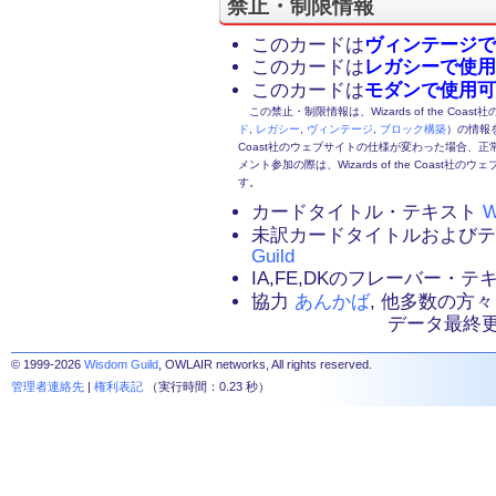
禁止・制限情報
このカードは
ヴィンテージで
このカードは
レガシーで使用
このカードは
モダンで使用可
この禁止・制限情報は、Wizards of the Coas
ド
,
レガシー
,
ヴィンテージ
,
ブロック構築
）の情報を
Coast社のウェブサイトの仕様が変わった場合、
メント参加の際は、Wizards of the Coas
す。
カードタイトル・テキスト
W
未訳カードタイトルおよび
Guild
IA,FE,DKのフレーバー・
協力
あんかば
, 他多数の方々
データ最終更新：2
© 1999-2026
Wisdom Guild
, OWLAIR networks, All rights reserved.
管理者連絡先
|
権利表記
（実行時間：0.23 秒）