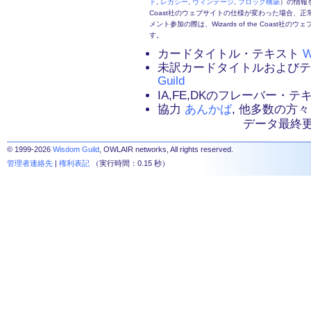
ド
,
レガシー
,
ヴィンテージ
,
ブロック構築
）の情報を
Coast社のウェブサイトの仕様が変わった場合、
メント参加の際は、Wizards of the Coas
す。
カードタイトル・テキスト
W
未訳カードタイトルおよび
Guild
IA,FE,DKのフレーバー・
協力
あんかば
, 他多数の方々
データ最終更新：2
© 1999-2026
Wisdom Guild
, OWLAIR networks, All rights reserved.
管理者連絡先
|
権利表記
（実行時間：0.15 秒）