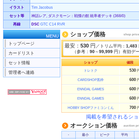
イラスト
Tim Jacobus
セット等
神話レア, ダスクモーン：戦慄の館 統率者デッキ (368/0)
再録
DSC
GTC
C14
RVR
ショップ価格
shop pric
MENU
トップページ
最安：
530
円
／トリム平均：
1,483
（参考：
90
～
99,999
円）有効デー
カードリスト
セット情報
ショップ
値段
530
トレトク
管理者へ連絡
600
CARDSHOP黒枠
600
ENNDAL GAMES
600
ENNDAL GAMES
700
HOBBY SHOPファミコンくん
掲載を希望されるショ
オークション価格
auction pr
-
最小
ピーク
平均