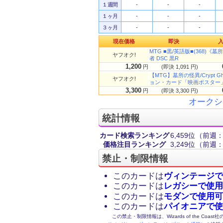
１週間
-
-
-
１ヶ月
-
-
-
３ヶ月
-
-
-
現在価格
即決
MTG ■黒/英語版■(368)《墓
ヤフオク!
者 DSC 黒R
1,200
円
(即決 1,091 円)
【MTG】墓所の怪異/Crypt Ghas
ヤフオク!
ョン・カード「映画ポスター
3,300
円
(即決 3,300 円)
オークシ
統計情報
カード検索ランキング
6,459位
（前週：3
価格注目ランキング
3,249位
（前週：1
禁止・制限情報
このカードは
ヴィンテージで
このカードは
レガシーで使用
このカードは
モダンで使用可
このカードは
パイオニアで使
この禁止・制限情報は、Wizards of the Coas