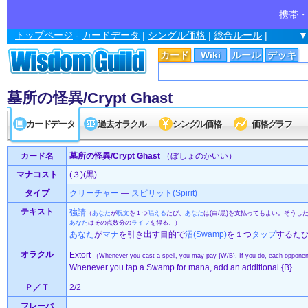
携帯・
トップページ
-
カードデータ
|
シングル価格
|
総合ルール
|
▼
カード
Wiki
ルール
デッキ
墓所の怪異/Crypt Ghast
カードデータ
過去オラクル
シングル価格
価格グラフ
カード名
墓所の怪異/Crypt Ghast
（ぼしょのかいい）
マナコスト
(３)(黒)
タイプ
クリーチャー
—
スピリット(Spirit)
テキスト
強請
（
あなた
が
呪文
を１つ
唱える
たび、
あなた
は(白/黒)を支払ってもよい。そうし
あなた
はその点数分の
ライフ
を得る。）
あなた
が
マナ
を引き出す目的で
沼(Swamp)
を１つ
タップ
するたび
オラクル
Extort
（Whenever you cast a spell, you may pay {W/B}. If you do, each opponent 
Whenever you tap a Swamp for mana, add an additional {B}.
Ｐ／Ｔ
2/2
フレーバ