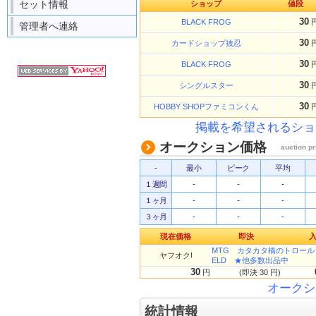
セット情報
ショップ
値段
30
BLACK FROG
管理者へ連絡
30
カードショップ抜忍
30
BLACK FROG
30
シングルスター
30
HOBBY SHOPファミコンくん
掲載を希望されるショ
オークション価格
auction pr
-
最小
ピーク
平均
１週間
-
-
-
１ヶ月
-
-
-
３ヶ月
-
-
-
現在価格
即決
MTG カタカタ橋のトロー
ヤフオク!
ELD ★他多数出品中
30
円
(即決 30 円)
オークシ
統計情報