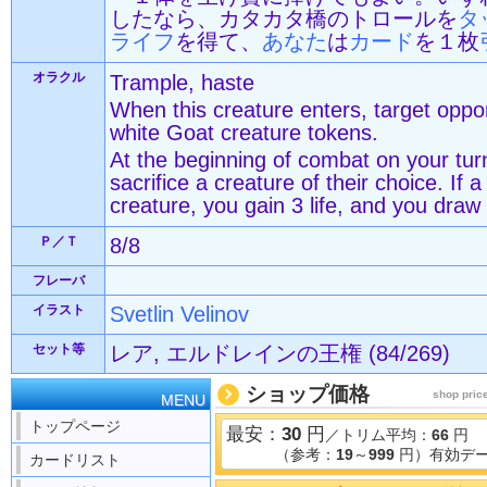
したなら、カタカタ橋のトロールを
タ
ライフ
を得て、
あなた
は
カード
を１枚
オラクル
Trample, haste
When this creature enters, target oppo
white Goat creature tokens.
At the beginning of combat on your tu
sacrifice a creature of their choice. If a
creature, you gain 3 life, and you draw
Ｐ／Ｔ
8/8
フレーバ
イラスト
Svetlin Velinov
セット等
レア, エルドレインの王権 (84/269)
ショップ価格
shop pric
MENU
トップページ
最安：
30
円
／トリム平均：
66
円
（参考：
19
～
999
円）有効デー
カードリスト