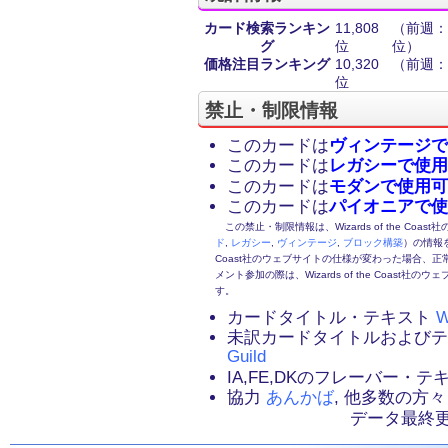
カード検索ランキン
11,808
（前週：1
グ
位
位）
価格注目ランキング
10,320
（前週：3
位
禁止・制限情報
このカードは
ヴィンテージで
このカードは
レガシーで使用
このカードは
モダンで使用可
このカードは
パイオニアで使
この禁止・制限情報は、Wizards of the Coas
ド
,
レガシー
,
ヴィンテージ
,
ブロック構築
）の情報を
Coast社のウェブサイトの仕様が変わった場合、
メント参加の際は、Wizards of the Coas
す。
カードタイトル・テキスト
W
未訳カードタイトルおよび
Guild
IA,FE,DKのフレーバー・
協力
あんかば
, 他多数の方々
データ最終更新：2