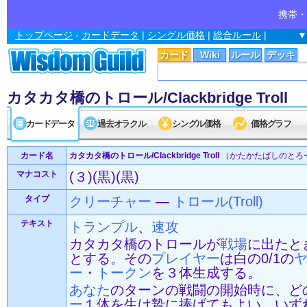
携帯・
トップページ
-
カードデータ
|
シングル価格
|
総合ルール
|
▼
カード
Wiki
ルール
デッキ
カタカタ橋のトロール/Clackbridge Troll
カードデータ
過去オラクル
シングル価格
価格グラフ
カード名
カタカタ橋のトロール/Clackbridge Troll
（かたかたばしのとろ
マナコスト
(３)(黒)(黒)
タイプ
クリーチャー
—
トロール(Troll)
テキスト
トランプル
、
速攻
カタカタ橋のトロールが
戦場
に出たと
とする。その
プレイヤー
は白の0/1の
ヤ
ー
・
トークン
を３体生成する。
あなた
のターンの戦闘の開始時に、ど
ー
１体を生け贄に捧げてもよい。いず