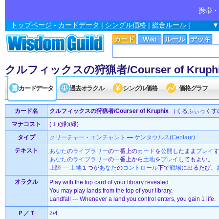
携帯・
トップページ
-
カードデータ
|
シングル価格
|
総合ルール
|
▼
カード
Wiki
ルール
デッキ
クルフィックスの狩猟者/Courser of Kruph
カードデータ
過去オラクル
シングル価格
価格グラフ
カード名
クルフィックスの狩猟者/Courser of Kruphix
（くるふぃっくす
マナコスト
(１)(緑)(緑)
タイプ
クリーチャー
・
エンチャント
—
ケンタウルス(Centaur)
テキスト
あなた
の
ライブラリー
の一番上の
カード
を
公開
したまま
プレイ
あなた
の
ライブラリー
の一番上から
土地
を
プレイ
してもよい。
上陸 ―
土地
１つが
あなた
の
コントロール
下で
戦場
に出るたび、
オラクル
Play with the top card of your library revealed.
You may play lands from the top of your library.
Landfall --- Whenever a land you control enters, you gain 1 life.
Ｐ／Ｔ
2/4