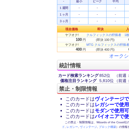
-
最小
ピーク
平均
１週間
-
-
-
１ヶ月
-
-
-
３ヶ月
-
-
-
現在価格
即決
ヤフオク!
クルフィックスの狩猟者 1
100
円
(即決 100 円)
ヤフオク!
MTG クルフィックスの狩猟者 
400
円
(即決 400 円)
オークシ
統計情報
カード検索ランキング
852位
（前週：
価格注目ランキング
5,810位
（前週：
禁止・制限情報
このカードは
ヴィンテージで
このカードは
レガシーで使用
このカードは
モダンで使用可
このカードは
パイオニアで使
この禁止・制限情報は、Wizards of the Coas
ド
,
レガシー
,
ヴィンテージ
,
ブロック構築
）の情報を