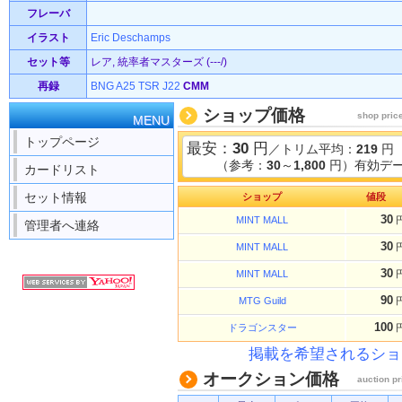
フレーバ
イラスト
Eric Deschamps
セット等
レア, 統率者マスターズ (---/)
再録
BNG
A25
TSR
J22
CMM
ショップ価格
shop pric
MENU
トップページ
最安：
30
円
／トリム平均：
219
円
（参考：
30
～
1,800
円）有効デー
カードリスト
セット情報
ショップ
値段
30
MINT MALL
管理者へ連絡
30
MINT MALL
30
MINT MALL
90
MTG Guild
100
ドラゴンスター
掲載を希望されるショ
オークション価格
auction pr