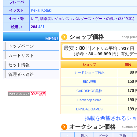
フレーバ
イラスト
Kekai Kotaki
セット等
レア, 統率者レジェンズ：バルダーズ・ゲートの戦い (284/361)
絵違い
284
431
ショップ価格
shop pric
MENU
トップページ
最安：
80
円
／トリム平均：
937
円
（参考：
30
～
99,999
円）有効デー
カードリスト
セット情報
ショップ
値段
80
カードショップ抜忍
管理者へ連絡
150
BIGWEB
170
CARDSHOP黒枠
190
Cardshop Serra
199
ENNDAL GAMES
掲載を希望されるショ
オークション価格
auction pr
-
最小
ピーク
平均