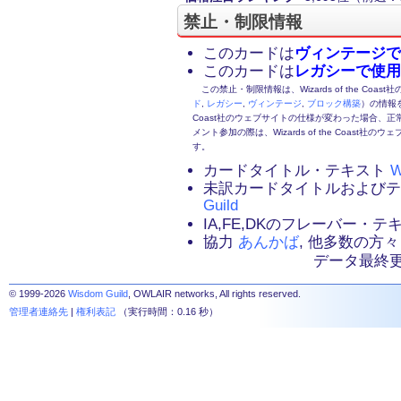
禁止・制限情報
このカードは
ヴィンテージで
このカードは
レガシーで使用
この禁止・制限情報は、Wizards of the Coas
ド
,
レガシー
,
ヴィンテージ
,
ブロック構築
）の情報を
Coast社のウェブサイトの仕様が変わった場合、
メント参加の際は、Wizards of the Coas
す。
カードタイトル・テキスト
W
未訳カードタイトルおよび
Guild
IA,FE,DKのフレーバー・
協力
あんかば
, 他多数の方々
データ最終更新：2
© 1999-2026
Wisdom Guild
, OWLAIR networks, All rights reserved.
管理者連絡先
|
権利表記
（実行時間：0.16 秒）