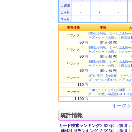
１週間
-
-
-
１ヶ月
-
-
-
３ヶ月
-
-
-
現在価格
即決
8957/歩哨竜、ミーリム/Miiry
ヤフオク!
ーズ・ゲートの戦い【通常版
60
円
(即決 60 円)
8966/歩哨竜、ミーリム/Miiry
ヤフオク!
ーズ・ゲートの戦い【ショー
60
円
(即決 60 円)
8956/歩哨竜、ミーリム/Miiry
ヤフオク!
ーズ・ゲートの戦い【通常版
60
円
(即決 60 円)
MTG 美品 【歩哨竜、ミー
ヤフオク!
ズ・ゲートの戦い CLB 日 1
110
円
FOIL/[エッチング]/歩哨竜、ミーリ
ヤフオク!
ゲートの戦い/英語版/MTG１枚 
1,100
円
オークシ
統計情報
カード検索ランキング
3,623位
（前週：3
価格注目ランキング
3,695位
（前週：3