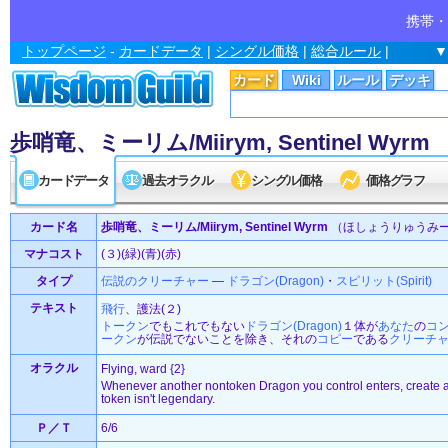
携帯・
トップページ
-
カードデータ
|
シングル価格
|
総合ルール
|
▼
カード
Wiki
ルール
デッキ
歩哨竜、ミーリム/Miirym, Sentinel Wyrm
カードデータ
過去オラクル
シングル価格
価格グラフ
カード名
歩哨竜、ミーリム/Miirym, Sentinel Wyrm
（ほしょうりゅうみ
マナコスト
(３)(緑)(青)(赤)
タイプ
伝説の
クリーチャー
—
ドラゴン(Dragon)
・
スピリット(Spirit)
テキスト
飛行
、護法(２)
トークン
でもこれでもない
ドラゴン(Dragon)
１体が
あなた
の
コ
ークン
が伝説でないことを除き、それの
コピー
である
クリーチ
オラクル
Flying, ward {2}
Whenever another nontoken Dragon you control enters, create a to
token isn't legendary.
Ｐ／Ｔ
6/6