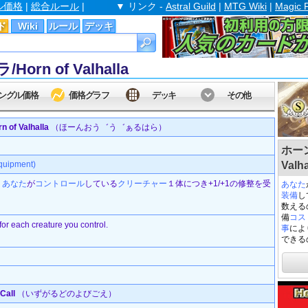
ル価格
|
総合ルール
|
▼ リンク -
Astral Guild
|
MTG Wiki
|
Magic 
ド
Wiki
ルール
デッキ
n of Valhalla
ングル価格
価格グラフ
デッキ
その他
 Valhalla
（ほーんおう゛う゛ぁるはら）
ホーン
uipment)
Valha
、
あなた
が
コントロール
している
クリーチャー
１体につき+1/+1の修整を受
あなた
装備
し
数える
備
コス
or each creature you control.
事
によ
できる
all
（いずがるどのよびごえ）