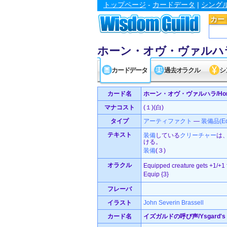
トップページ
-
カードデータ
|
シング
カー
ホーン・オヴ・ヴァルハラ/Hor
カードデータ
過去オラクル
シ
カード名
ホーン・オヴ・ヴァルハラ/Horn of
マナコスト
(１)(白)
タイプ
アーティファクト
—
装備品(Eq
テキスト
装備
している
クリーチャー
は
ける。
装備
(３)
オラクル
Equipped creature gets +1/+1 f
Equip {3}
フレーバ
イラスト
John Severin Brassell
カード名
イズガルドの呼び声/Ysgard's C