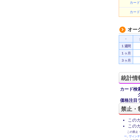
カード
カード
オー
-
１週間
１ヶ月
３ヶ月
統計情
カード検
価格注目
禁止・
この
この
この禁止・制限
ー
,
ヴィン