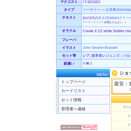
マナコスト
(Ｘ)(白)(白)
タイプ
ソーサリー
—
出来事(Adventur
テキスト
白の1/1の
兵士(Soldier)
クリー
アーティファクト
を唱えてもよい。）
オラクル
Create X 1/1 white Soldier cre
フレーバ
イラスト
John Severin Brassell
セット等
レア, 統率者レジェンズ：バルダ
絵違い
N
N
S
ショ
MENU
トップページ
最安：
カードリスト
セット情報
ゲー
管理者へ連絡
ド
ド