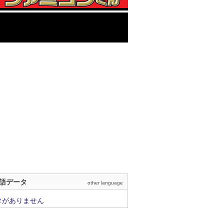
語データ
other language
タがありません