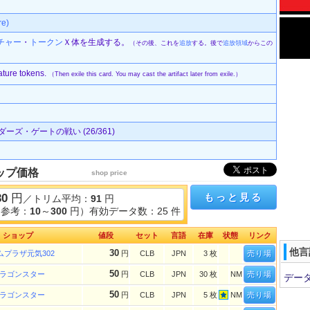
e)
チャー
・
トークン
Ｘ体を生成する。
（その後、これを
追放
する。後で
追放
領域
からこの
ature tokens.
（Then exile this card. You may cast the artifact later from exile.）
ーズ・ゲートの戦い (26/361)
ップ価格
shop price
30
円
もっと見る
／トリム平均：
91
円
（参考：
10
～
300
円）有効データ数：25 件
ショップ
値段
セット
言語
在庫
状態
リンク
他言
30
ムプラザ元気302
円
CLB
JPN
3 枚
売り場
50
ラゴンスター
円
CLB
JPN
30 枚
NM
売り場
デー
50
ラゴンスター
円
CLB
JPN
5 枚
NM
売り場