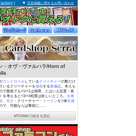
Factory
| ▼
広告掲載に関するお問い合わせ
・オヴ・ヴァルハラ/Horn of
lla
が
コントロール
している
クリーチャー
の数だけ
ているクリーチャーを
強化
する
装備品
。本人も
ので最低でも+1/+1は保障。とはいえ設置・装
ト
を考えると+3/+3程度は欲しいところ。
出来
り、
兵士
・クリーチャー・
トークン
を
X
体
生成
ので、可能ならば事前に……
MTGWikiで続きを読む