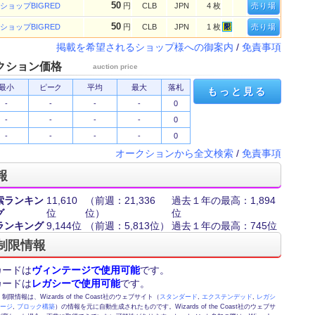
50
ショップBIGRED
円
CLB
JPN
4 枚
売り場
50
ショップBIGRED
円
CLB
JPN
1 枚
売り場
掲載を希望されるショップ様への御案内
/
免責事項
クション価格
auction price
最小
ピーク
平均
最大
落札
もっと見る
-
-
-
-
0
-
-
-
-
0
-
-
-
-
0
オークションから全文検索
/
免責事項
報
索ランキン
11,610
（前週：21,336
過去１年の最高：1,894
グ
位
位）
位
ランキング
9,144位
（前週：5,813位）
過去１年の最高：745位
制限情報
カードは
ヴィンテージで使用可能
です。
カードは
レガシーで使用可能
です。
情報は、Wizards of the Coast社のウェブサイト（
スタンダード
,
エクステンデッド
,
レガシ
テージ
,
ブロック構築
）の情報を元に自動生成されたものです。Wizards of the Coast社のウェブサ