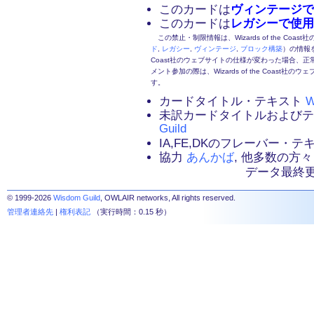
このカードは
ヴィンテージで
このカードは
レガシーで使用
この禁止・制限情報は、Wizards of the Coas
ド
,
レガシー
,
ヴィンテージ
,
ブロック構築
）の情報を
Coast社のウェブサイトの仕様が変わった場合、
メント参加の際は、Wizards of the Coas
す。
カードタイトル・テキスト
W
未訳カードタイトルおよび
Guild
IA,FE,DKのフレーバー・
協力
あんかば
, 他多数の方々
データ最終更新：2
© 1999-2026
Wisdom Guild
, OWLAIR networks, All rights reserved.
管理者連絡先
|
権利表記
（実行時間：0.15 秒）