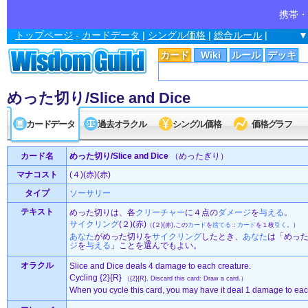
携帯・
トップページ
-
カードデータ
|
シングル価格
|
総合ルール
|
▼
カード
Wiki
ルール
デッキ
めった切り/Slice and Dice
カードデータ
過去オラクル
シングル価格
価格グラフ
カード名
めった切り/Slice and Dice
（めったぎり）
マナコスト
(４)(赤)(赤)
タイプ
ソーサリー
テキスト
めった切りは、各
クリーチャー
に４点の
ダメージ
を
与える
。
サイクリング
(２)(赤)
（(２)(赤),この
カード
を
捨てる
：
カード
を１枚
引く
。）
あなた
がめった切りを
サイクリング
したとき、
あなた
は「めっ
ジ
を
与える
」ことを選んでもよい。
オラクル
Slice and Dice deals 4 damage to each creature.
Cycling {2}{R}
（{2}{R}, Discard this card: Draw a card.）
When you cycle this card, you may have it deal 1 damage to eac