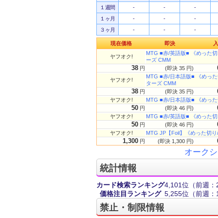
１週間
-
-
-
１ヶ月
-
-
-
３ヶ月
-
-
-
現在価格
即決
MTG ■赤/英語版■ 《めった切り/
ヤフオク!
ーズ CMM
38
円
(即決 35 円)
MTG ■赤/日本語版■ 《めった切り
ヤフオク!
ターズ CMM
38
円
(即決 35 円)
ヤフオク!
MTG ■赤/日本語版■ 《めった切り/
50
円
(即決 46 円)
ヤフオク!
MTG ■赤/英語版■ 《めった切り/S
50
円
(即決 46 円)
ヤフオク!
MTG JP【Foil】《めった切り/Sli
1,300
円
(即決 1,300 円)
オークシ
統計情報
カード検索ランキング
4,101位
（前週：2
価格注目ランキング
5,255位
（前週：1
禁止・制限情報