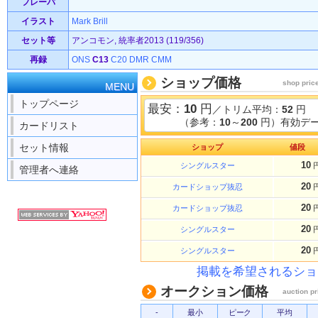
フレーバ
イラスト
Mark Brill
セット等
アンコモン, 統率者2013 (119/356)
再録
ONS
C13
C20
DMR
CMM
ショップ価格
shop pric
MENU
トップページ
最安：
10
円
／トリム平均：
52
円
（参考：
10
～
200
円）有効デー
カードリスト
セット情報
ショップ
値段
10
シングルスター
管理者へ連絡
20
カードショップ抜忍
20
カードショップ抜忍
20
シングルスター
20
シングルスター
掲載を希望されるショ
オークション価格
auction pr
-
最小
ピーク
平均