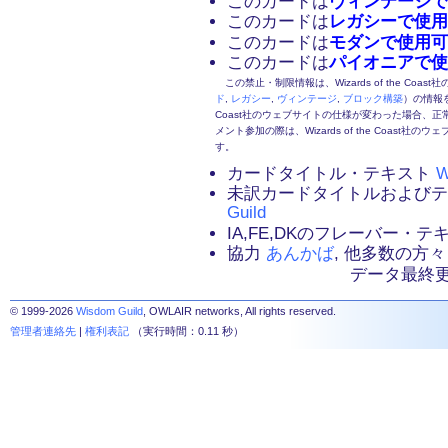
このカードは
ヴィンテージで
このカードは
レガシーで使用
このカードは
モダンで使用可
このカードは
パイオニアで使
この禁止・制限情報は、Wizards of the Coas
ド
,
レガシー
,
ヴィンテージ
,
ブロック構築
）の情報を
Coast社のウェブサイトの仕様が変わった場合、
メント参加の際は、Wizards of the Coas
す。
カードタイトル・テキスト
W
未訳カードタイトルおよび
Guild
IA,FE,DKのフレーバー・
協力
あんかば
, 他多数の方々
データ最終更新：2
© 1999-2026
Wisdom Guild
, OWLAIR networks, All rights reserved.
管理者連絡先
|
権利表記
（実行時間：0.11 秒）