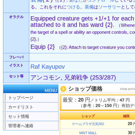
（(２)：
あなた
が
コントロール
している
る。これをそれに
つける
。
装備
は
ソーサリー
として
オラクル
Equipped creature gets +1/+1 for eac
attached to it and has ward {2}.
（Wheneve
the target of a spell or ability an opponent controls, c
{2}.）
Equip {2}
（{2}: Attach to target creature you cont
フレーバ
イラスト
Raf Kayupov
セット等
アンコモン, 兄弟戦争 (253/287)
ショップ価格
shop pric
MENU
トップページ
最安：
20
円
／トリム平均：
47
円
（参考：
20
～
150
円）有効デ
カードリスト
セット情報
ショップ
値段
20
ゲームプラザ元気302
管理者へ連絡
30
MINT MALL