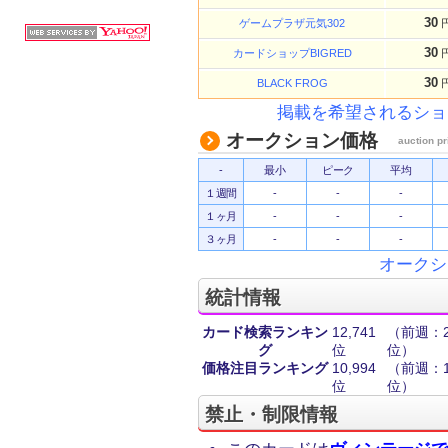
30
ゲームプラザ元気302
30
カードショップBIGRED
30
BLACK FROG
掲載を希望されるショ
オークション価格
auction pr
-
最小
ピーク
平均
１週間
-
-
-
１ヶ月
-
-
-
３ヶ月
-
-
-
オークシ
統計情報
カード検索ランキン
12,741
（前週：23
グ
位
位）
価格注目ランキング
10,994
（前週：11
位
位）
禁止・制限情報