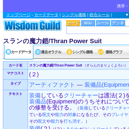
携帯・
トップページ
-
カードデータ
|
シングル価格
|
総合ルール
|
▼
カード
Wiki
ルール
デッキ
スランの魔力鎧/Thran Power Suit
カードデータ
過去オラクル
シングル価格
価格グラフ
カード名
スランの魔力鎧/Thran Power Suit
（すらんのまりょくよろい）
マナコスト
(２)
タイプ
アーティファクト
—
装備品(Equipmen
テキスト
装備
している
クリーチャー
は護法(２)
装備品
(Equipment)のうちそれについ
の修整を受ける。
（
装備
している
クリーチャ
ている
呪文
や
能力
の
対象
になるたび、その
プレイヤ
その
呪文
や
能力
を
打ち消す
。）
装備
(２)