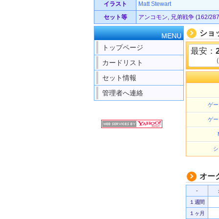
イラスト
Matt Stewart
セット等
アンコモン, 兄弟戦争 (162/287
ショ
MENU
トップページ
最安：
カードリスト
セット情報
管理者へ連絡
ゲー
ゲー
シ
オー
-
１週間
１ヶ月