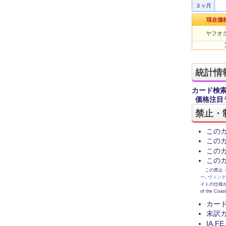
３ヶ月
現在価
ヤフオク
統計情
カード検
価格注目
禁止・
この
この
この
この
この禁止・制限
ー
,
ヴィン
イトの仕様が
of the
カー
未訳
IA,