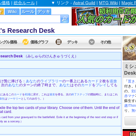
ル価格
|
総合ルール
|
▼ リンク -
Astral Guild
|
MTG Wiki
|
Magic 
ド
Wiki
ルール
デッキ
Research Desk
ングル価格
価格グラフ
デッキ
その他
earch Desk
（みしゅらのけんきゅうづくえ）
ミシュ
Desk
を生け贄に捧げる：
あなた
の
ライブラリー
の一番上にある
カード
２枚を
追放
「
置き
。次の
あなた
のターンの終了時まで、
あなた
はその
カード
を
プレイ
しても
付き。
の、
効
地
にあるこの
カード
を
戦場
に戻す。これは
速攻
を得る。次の
終了ステップ
の開始時に、またはこれ
赤マナ
蘇生
は
ソーサリー
としてのみ行う。）
蘇生す
慮/Thin
: Exile the top two cards of your library. Choose one of them. Until the end of
り、
無
at card.
 card from your graveyard to the battlefield. Exile it at the beginning of the next end step or if
only as a sorcery.）