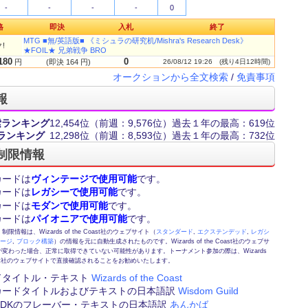
-
-
-
-
0
格
即決
入札
終了
MTG ■無/英語版■ 《ミシュラの研究机/Mishra's Research Desk》
!
★FOIL★ 兄弟戦争 BRO
180
0
円
(即決 164 円)
26/08/12 19:26
(残り4日12時間)
オークションから全文検索
/
免責事項
報
索ランキング
12,454位
（前週：9,576位）
過去１年の最高：619位
ランキング
12,298位
（前週：8,593位）
過去１年の最高：732位
制限情報
カードは
ヴィンテージで使用可能
です。
カードは
レガシーで使用可能
です。
カードは
モダンで使用可能
です。
カードは
パイオニアで使用可能
です。
情報は、Wizards of the Coast社のウェブサイト（
スタンダード
,
エクステンデッド
,
レガシ
テージ
,
ブロック構築
）の情報を元に自動生成されたものです。Wizards of the Coast社のウェブサ
変わった場合、正常に取得できていない可能性があります。トーナメント参加の際は、Wizards
 Coast社のウェブサイトで直接確認されることをお勧めいたします。
ドタイトル・テキスト
Wizards of the Coast
カードタイトルおよびテキストの日本語訳
Wisdom Guild
FE,DKのフレーバー・テキストの日本語訳
あんかば