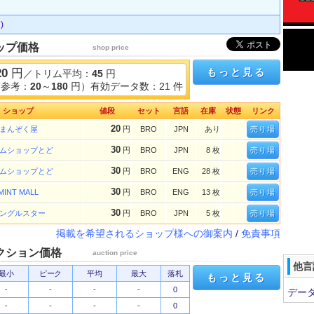
)
ップ価格
shop price
20
円
もっと見る
／トリム平均：
45
円
（参考：
20
～
180
円）有効データ数：21 件
ショップ
値段
セット
言語
在庫
状態
リンク
20
まんぞく屋
円
BRO
JPN
あり
売り場
30
ムショップとど
円
BRO
JPN
8 枚
売り場
30
ムショップとど
円
BRO
ENG
28 枚
売り場
30
MINT MALL
円
BRO
ENG
13 枚
売り場
30
ングルスター
円
BRO
JPN
5 枚
売り場
掲載を希望されるショップ様への御案内
/
免責事項
クション価格
auction price
他言
最小
ピーク
平均
最大
落札
もっと見る
-
-
-
-
0
デー
-
-
-
-
0