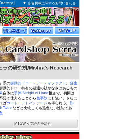
Factory
| ▼
広告掲載に関するお問い合わせ
ラの研究机/Mishra's Research
」系の
衝動的ドロー
・
アーティファクト
。
蘇生
衝動的ドロー特有の融通の効かなさはあるもの
果
自体は
手練/Sleight of Hand
相当で、初回は
不要で使えることから
色事故
にも強い。さらに
れば
カード・アドバンテージ
も得られる。
熟
k Twice
などと比較しても遜色ない性能であ
色
……
MTGWikiで続きを読む