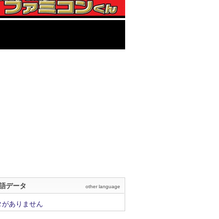
語データ
other language
タがありません