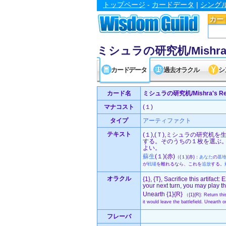
トップページ
-
カードデータ
|
シング
カー
ミシュラの研究机/Mishra's 
カードデータ
過去オラクル
シ
カード名
ミシュラの研究机/Mishra's Res
マナコスト
(１)
タイプ
アーティファクト
テキスト
(１),(Ｔ),ミシュラの研究机
する。そのうちの１枚を選ぶ
よい。
蘇生
(１)(赤)
（(１)(赤)：
あなた
の
墓
が
戦場
を離れるなら、これを
追放
する。
オラクル
{1}, {T}, Sacrifice this artifact
your next turn, you may play th
Unearth {1}{R}
（{1}{R}: Return this
it would leave the battlefield. Unearth 
フレーバ