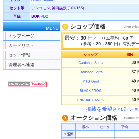
セット等
アンコモン, 神河謀叛 (101/165)
再録
BOK
PD2
ショップ価格
shop pric
MENU
トップページ
最安：
30
円
／トリム平均：
60
円
（参考：
20
～
380
円）有効デー
カードリスト
セット情報
ショップ
値段
30
Cardshop Serra
管理者へ連絡
37
Cardshop Serra
40
MTG Guild
40
BLACK FROG
40
ENNDAL GAMES
掲載を希望されるショ
オークション価格
auction pr
-
最小
ピーク
平均
１週間
-
-
-