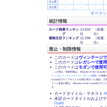
１ヶ月
-
-
-
３ヶ月
-
-
-
オークシ
統計情報
カード検索ランキン
13,834
（前週：1
グ
位
位）
価格注目ランキング
12,298
（前週：1
位
位）
禁止・制限情報
このカードは
ヴィンテージで
このカードは
レガシーで使用
このカードは
モダンで使用可
この禁止・制限情報は、Wizards of the Coas
ド
,
レガシー
,
ヴィンテージ
,
ブロック構築
）の情報を
Coast社のウェブサイトの仕様が変わった場合、
メント参加の際は、Wizards of the Coas
す。
カードタイトル・テキスト
W
未訳カードタイトルおよび
Guild