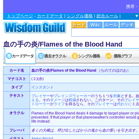
携帯・
トップページ
-
カードデータ
|
シングル価格
|
総合ルール
|
▼
カード
Wiki
ルール
デッキ
血の手の炎/Flames of the Blood Hand
カードデータ
過去オラクル
シングル価格
価格グラフ
カード名
血の手の炎/Flames of the Blood Hand
（ちのてのほのお）
マナコスト
(２)(赤)
タイプ
インスタント
テキスト
プレイヤー
や
プレインズウォーカー
のうち１つを
対象
とする。
える
。その
ダメージ
は
軽減
されない。このターン、その
プレイ
トローラー
が
ライフ
を得るなら、その
プレイヤー
は
代わりに
１
オラクル
Flames of the Blood Hand deals 4 damage to target player or p
prevented. If that player or that planeswalker's controller would ga
life instead.
フレーバ
多くの大峨は、呼び出したばかりの鬼から血の誓いを引き出す。
イラスト
Aleksi Briclot