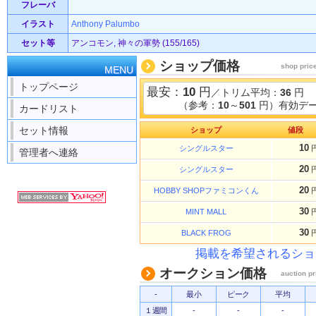
フレーバ
イラスト
Anthony Palumbo
セット等
アンコモン, 神々の軍勢 (155/165)
ショップ価格
shop pric
MENU
トップページ
最安：
10
円
／トリム平均：
36
円
（参考：
10
～
501
円）有効デー
カードリスト
セット情報
ショップ
値段
10
シングルスター
管理者へ連絡
20
シングルスター
20
HOBBY SHOPファミコンくん
30
MINT MALL
30
BLACK FROG
掲載を希望されるショ
オークション価格
auction pr
-
最小
ピーク
平均
１週間
-
-
-