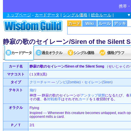
携帯・
トップページ
-
カードデータ
|
シングル価格
|
総合ルール
|
▼
カード
Wiki
ルール
デッキ
静寂の歌のセイレーン/Siren of the Silent S
カードデータ
過去オラクル
シングル価格
価格グラフ
カード名
静寂の歌のセイレーン/Siren of the Silent Song
（せいじゃくの
マナコスト
(１)(青)(黒)
タイプ
クリーチャー
—
ゾンビ(Zombie)
・
セイレーン(Siren)
テキスト
飛行
神啓 ― 静寂の歌のセイレーンが
アンタップ状態
になるたび、各
その後、各
対戦相手
はそれぞれ
カード
を１枚切削する。
オラクル
Flying
Inspired --- Whenever this creature becomes untapped, each op
opponent mills a card.
Ｐ／Ｔ
2/1