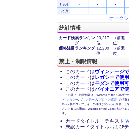
１ヶ月
-
-
-
３ヶ月
-
-
-
オークシ
統計情報
カード検索ランキン
20,217
（前週：1
グ
位
位）
価格注目ランキング
12,298
（前週：1
位
位）
禁止・制限情報
このカードは
ヴィンテージで
このカードは
レガシーで使用
このカードは
モダンで使用可
このカードは
パイオニアで使
この禁止・制限情報は、Wizards of the Coas
ド
,
レガシー
,
ヴィンテージ
,
ブロック構築
）の情報を
Coast社のウェブサイトの仕様が変わった場合、
メント参加の際は、Wizards of the Coas
す。
カードタイトル・テキスト
W
未訳カードタイトルおよび