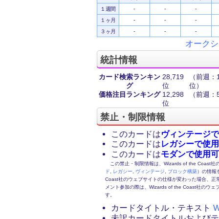
１週間
-
-
-
１ヶ月
-
-
-
３ヶ月
-
-
-
オークシ
統計情報
カード検索ランキン
28,719
（前週：16
グ
位
位）
価格注目ランキング
12,298
（前週：5
位
禁止・制限情報
このカードは
ヴィンテージで
このカードは
レガシーで使用
このカードは
モダンで使用可
この禁止・制限情報は、Wizards of the Coas
ド
,
レガシー
,
ヴィンテージ
,
ブロック構築
）の情報を
Coast社のウェブサイトの仕様が変わった場合、
メント参加の際は、Wizards of the Coas
す。
カードタイトル・テキスト
W
未訳カードタイトルおよび