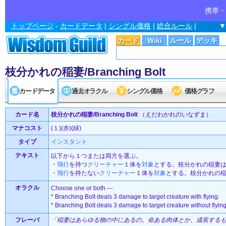
携帯・
トップページ
-
カードデータ
|
シングル価格
|
総合ルール
|
▼
カード
Wiki
ルール
デッキ
枝分かれの稲妻/Branching Bolt
カードデータ
過去オラクル
シングル価格
価格グラフ
カード名
枝分かれの稲妻/Branching Bolt
（えだわかれのいなずま）
マナコスト
(１)(赤)(緑)
タイプ
インスタント
テキスト
以下から１つまたは両方を選ぶ。
・
飛行
を持つ
クリーチャー
１体を
対象
とする。枝分かれの稲妻
・
飛行
を持たない
クリーチャー
１体を
対象
とする。枝分かれの
オラクル
Choose one or both ---
* Branching Bolt deals 3 damage to target creature with flying.
* Branching Bolt deals 3 damage to target creature without flying
フレーバ
「稲妻はあらゆる物の中にあるの。命ある肉体とか、成長するも