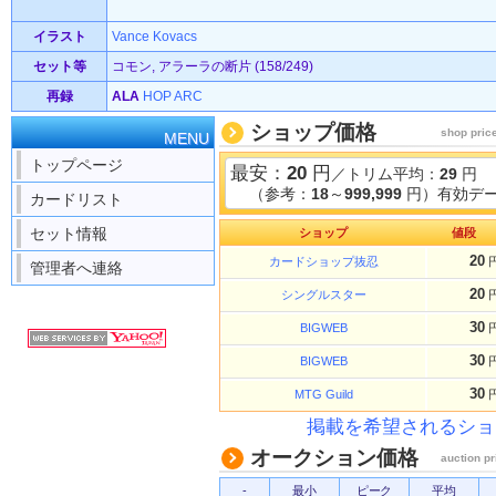
イラスト
Vance Kovacs
セット等
コモン, アラーラの断片 (158/249)
再録
ALA
HOP
ARC
ショップ価格
shop pric
MENU
トップページ
最安：
20
円
／トリム平均：
29
円
（参考：
18
～
999,999
円）有効デー
カードリスト
セット情報
ショップ
値段
20
カードショップ抜忍
管理者へ連絡
20
シングルスター
30
BIGWEB
30
BIGWEB
30
MTG Guild
掲載を希望されるショ
オークション価格
auction pr
-
最小
ピーク
平均