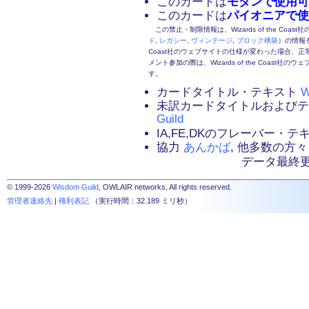
このカードは
モダンで使用可
このカードは
パイオニアで使
この禁止・制限情報は、Wizards of the Coas
ド
,
レガシー
,
ヴィンテージ
,
ブロック構築
）の情報を
Coast社のウェブサイトの仕様が変わった場合、
メント参加の際は、Wizards of the Coas
す。
カードタイトル・テキスト
W
未訳カードタイトルおよび
Guild
IA,FE,DKのフレーバー・
協力
あんかば
, 他多数の方々
データ最終更新：2
© 1999-2026
Wisdom Guild
, OWLAIR networks, All rights reserved.
管理者連絡先
|
権利表記
（実行時間：32.189 ミリ秒）