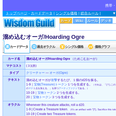
携帯・
トップページ
-
カードデータ
|
シングル価格
|
総合ルール
|
▼
カード
Wiki
ルール
デッキ
溜め込むオーガ/Hoarding Ogre
カードデータ
過去オラクル
シングル価格
価格グラフ
カード名
溜め込むオーガ/Hoarding Ogre
（ためこむおーが）
マナコスト
(３)(赤)
タイプ
クリーチャー
—
オーガ(Ogre)
テキスト
溜め込むオーガが
攻撃
するたび、１個のd20を振る。
1-9｜
宝物(Treasure)
トークン
１つを生成する。
（それは、「(Ｔ),この
の
マナ
１点を加える。」を持つ
アーティファクト
である。）
10-19｜
宝物
トークン
２つを生成する。
20｜
宝物
トークン
３つを生成する。
オラクル
Whenever this creature attacks, roll a d20.
1-9 | Create a Treasure token.
（It's an artifact with "{T}, Sacrifice this 
10-19 | Create two Treasure tokens.