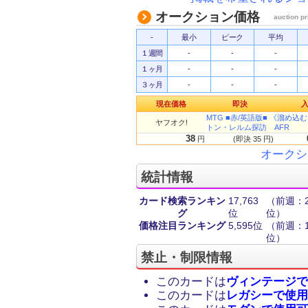
オークション価格
auction pr
-
最小
ピーク
平均
１週間
-
-
-
１ヶ月
-
-
-
３ヶ月
-
-
-
現在価格
即決
MTG ■赤/英語版■ 《溜め込むオ
ヤフオク!
トン・レルム探訪 AFR
38
円
(即決 35 円)
オークシ
統計情報
カード検索ランキン
17,763
（前週：25
グ
位
位）
価格注目ランキング
5,595位
（前週：13
位）
禁止・制限情報
このカードは
ヴィンテージで
このカードは
レガシーで使用