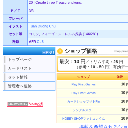
20 | Create three Treasure tokens.
Ｐ／Ｔ
3/3
フレーバ
イラスト
Tuan Duong Chu
セット等
コモン, フォーゴトン・レルム探訪 (146/281)
再録
AFR
CLB
ショップ価格
shop pric
MENU
トップページ
最安：
10
円
／トリム平均：
28
円
（参考：
10
～
50
円）有効デー
カードリスト
セット情報
ショップ
値段
10
Play First Games
管理者へ連絡
10
Play First Games
10
カードショップサトPin
10
シングルスター
10
HOBBY SHOPファミコンくん
掲載を希望されるショ