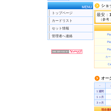
ショ
MENU
トップページ
最安：
（参考
カードリスト
セット情報
Pla
管理者へ連絡
Pla
Pla
カー
Ca
オー
-
１週間
１ヶ月
３ヶ月
現在価