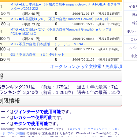
MTG ■緑/日本語版■ 《不屈の自然/Rampant Growth》★FOIL★ ダブルマ
!
イタ
スターズ2022 2X2
50
0
円
(即決 46 円)
26/08/11 05:37
(残り2日13時間)
日
!
MTG ■緑/英語版■(240)《不屈の自然/Rampant Growth》[M3C] 緑C
韓
80
0
円
(即決 73 円)
26/08/12 15:19
(残り3日22時間)
MTG ■緑/英語版■(240)《不屈の自然/Rampant Growth》★リップル
ポルト
!
FOIL★ M3C 緑C
100
0
円
(即決 91 円)
26/08/10 08:44
(残り1日16時間)
ロシ
!
MTG 不屈の自然 日本語版 ミラージュ MIRAGE
スペ
100
0
円
26/08/09 22:17
(残り1日5時間)
!
6版「不屈の自然」（日）4枚セット
中文
120
0
円
26/08/09 21:52
(残り1日5時間)
オークションから全文検索
/
免責事項
報
索ランキング
291位
（前週：175位）
過去１年の最高：7位
ランキング
3,340位
（前週：1,281位）
過去１年の最高：31位
制限情報
カードは
ヴィンテージで使用可能
です。
カードは
レガシーで使用可能
です。
カードは
モダンで使用可能
です。
情報は、Wizards of the Coast社のウェブサイト（
スタンダード
,
エクステンデッド
,
レガシ
テージ
,
ブロック構築
）の情報を元に自動生成されたものです。Wizards of the Coast社のウェブサ