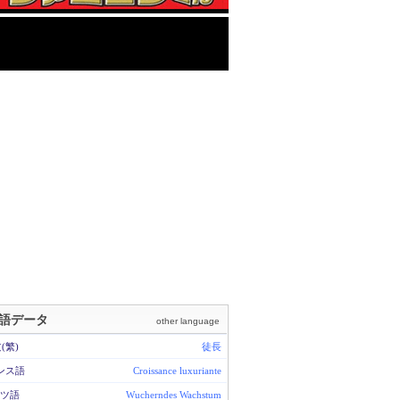
語データ
other language
(繁)
徒長
ンス語
Croissance luxuriante
ツ語
Wucherndes Wachstum