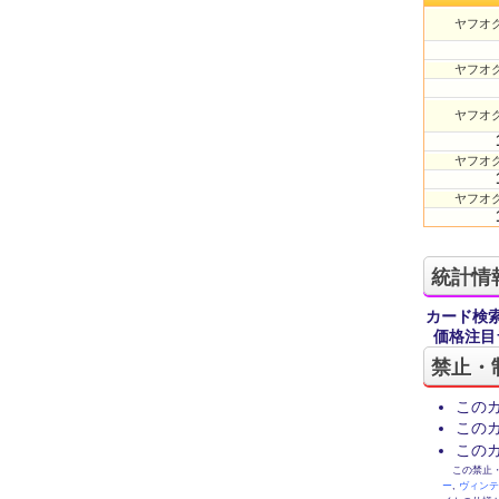
ヤフオク
ヤフオク
ヤフオク
ヤフオク
ヤフオク
統計情
カード検
価格注目
禁止・
この
この
この
この禁止・制限
ー
,
ヴィン