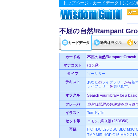
トップページ
-
カードデータ
|
シング
カー
不屈の自然/Rampant Gro
カードデータ
過去オラクル
シ
カード名
不屈の自然/Rampant Growth
マナコスト
(１)(緑)
タイプ
ソーサリー
テキスト
あなた
の
ライブラリー
から
基
ライブラリー
を
切り直す
。
オラクル
Search your library for a basic 
フレーバ
自然は問題の解決法を自ら育
イラスト
Tom Kyffin
セット等
コモン, 第９版 (263/350)
再録
FIC
TDC
J25
DSC
BLC
M3C
TMP
MIR
HOP
C15
MM2
C16