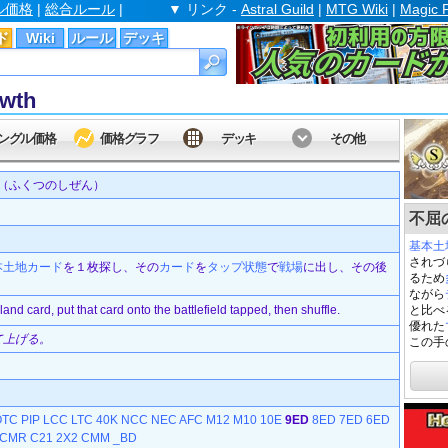
ル価格
|
総合ルール
|
▼ リンク -
Astral Guild
|
MTG Wiki
|
Magic 
ド
Wiki
ルール
デッキ
wth
ングル価格
価格グラフ
デッキ
その他
（ふくつのしぜん）
不屈の
基本土
されづ
本
土地
カード
を１枚探し、その
カード
を
タップ状態
で
戦場
に出し、その後
るため
ながら
land card, put that card onto the battlefield tapped, then shuffle.
と比べ
優れた
て上げる。
この手
OTC
PIP
LCC
LTC
40K
NCC
NEC
AFC
M12
M10
10E
9ED
8ED
7ED
6ED
CMR
C21
2X2
CMM
_BD