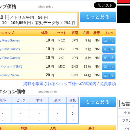
ップ価格
shop price
10
円
もっと見る
／トリム平均：
56
円
：
10
～
109,999
円）有効データ数：294 件
ショップ
値段
セット
言語
在庫
状態
リンク
10
y First Games
円
NEC
JPN
9 枚
NM
売り場
10
y First Games
円
2X2
JPN
3 枚
NM
売り場
10
y First Games
円
2X2
JPN
8 枚
NM
売り場
10
ドショップ抜忍
円
M3C
ENG
13 枚
NM
売り場
20
rdshop Serra
円
ENG
14 枚
NM
売り場
掲載を希望されるショップ様への御案内
/
免責事項
クション価格
auction price
最小
ピーク
平均
最大
落札
もっと見る
他言
-
-
-
-
0
中文
-
-
-
-
0
-
-
-
-
0
フラ
格
即決
入札
終了
ドイ