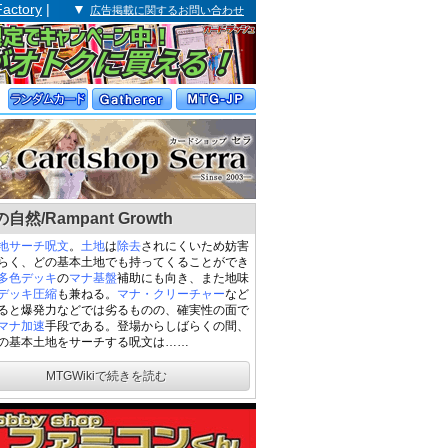
Factory
| ▼
広告掲載に関するお問い合わせ
自然/Rampant Growth
地
サーチ
呪文
。
土地
は
除去
されにくいため妨害
らく、どの基本土地でも持ってくることができ
多色デッキ
の
マナ基盤
補助にも向き、また地味
デッキ圧縮
も兼ねる。
マナ・クリーチャー
など
ると爆発力などでは劣るものの、確実性の面で
マナ加速
手段である。登場からしばらくの間、
の基本土地をサーチする呪文は……
MTGWikiで続きを読む