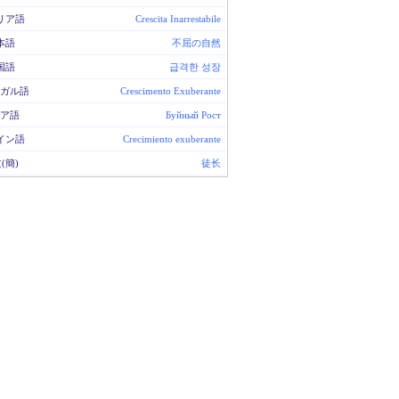
リア語
Crescita Inarrestabile
本語
不屈の自然
国語
급격한 성장
ガル語
Crescimento Exuberante
ア語
Буйный Рост
イン語
Crecimiento exuberante
(簡)
徒长