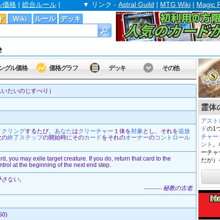
ル価格
|
総合ルール
|
▼ リンク -
Astral Guild
|
MTG Wiki
|
Magic 
ド
Wiki
ルール
デッキ
e
ングル価格
価格グラフ
デッキ
その他
れいたいのじすべり）
霊体の
アスト
ド
の1
イクリング
するたび、
あなた
は
クリーチャー
１体を
対象
とし、それを
追放
チャー
次の
終了ステップ
の開始時にその
カード
をそれの
オーナー
の
コントロール
ント
。
ーチャ
, you may exile target creature. If you do, return that card to the
だが）
ntrol at the beginning of the next end step.
外さない。
――― 秘教の古老.
0)