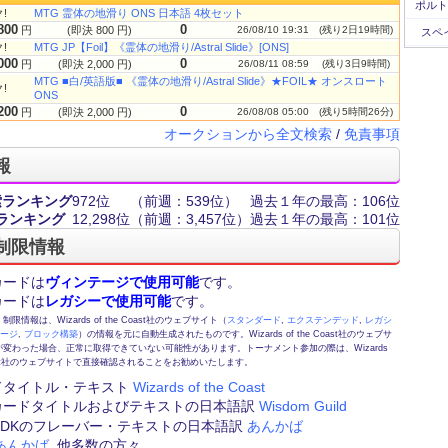
ポルト
!
MTG 霊体の地滑り ONS 日本語 4枚セット
800
0
円
(即決 800 円)
26/08/10 19:31
(残り2日19時間)
スペ
!
MTG JP【Foil】《霊体の地滑り/Astral Slide》[ONS]
000
0
円
(即決 2,000 円)
26/08/11 08:59
(残り3日9時間)
MTG ■白/英語版■ 《霊体の地滑り/Astral Slide》★FOIL★ オンスロート
!
ONS
200
0
円
(即決 2,000 円)
26/08/08 05:00
(残り5時間26分)
オークションから全文検索
/
免責事項
報
索ランキング
972位
（前週：539位）
過去１年の最高：106位
ランキング
12,298位
（前週：3,457位）
過去１年の最高：101位
制限情報
カードは
ヴィンテージで使用可能
です。
カードは
レガシーで使用可能
です。
情報は、Wizards of the Coast社のウェブサイト（
スタンダード
,
エクステンデッド
,
レガシ
テージ
,
ブロック構築
）の情報を元に自動生成されたものです。Wizards of the Coast社のウェブサ
変わった場合、正常に取得できていない可能性があります。トーナメント参加の際は、Wizards
 Coast社のウェブサイトで直接確認されることをお勧めいたします。
ドタイトル・テキスト
Wizards of the Coast
カードタイトルおよびテキストの日本語訳
Wisdom Guild
FE,DKのフレーバー・テキストの日本語訳
あんかば
あんかば
, 他多数の方々