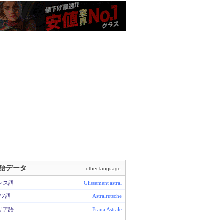
語データ
other language
ンス語
Glissement astral
ツ語
Astralrutsche
リア語
Frana Astrale