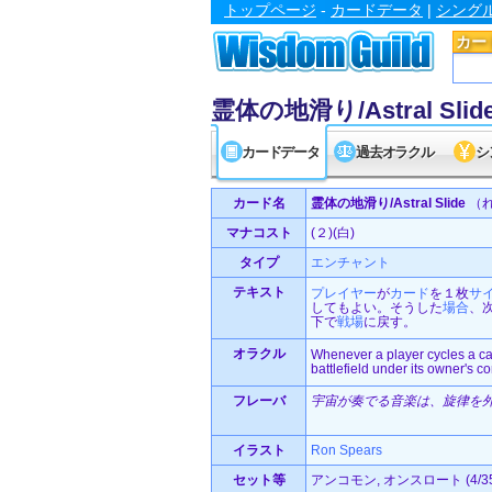
トップページ
-
カードデータ
|
シング
カー
霊体の地滑り/Astral Slid
カードデータ
過去オラクル
シ
カード名
霊体の地滑り/Astral Slide
（
マナコスト
(２)(白)
タイプ
エンチャント
テキスト
プレイヤー
が
カード
を１枚
サ
してもよい。そうした
場合
、
下で
戦場
に戻す。
オラクル
Whenever a player cycles a card
battlefield under its owner's co
フレーバ
宇宙が奏でる音楽は、旋律を
イラスト
Ron Spears
セット等
アンコモン, オンスロート (4/35