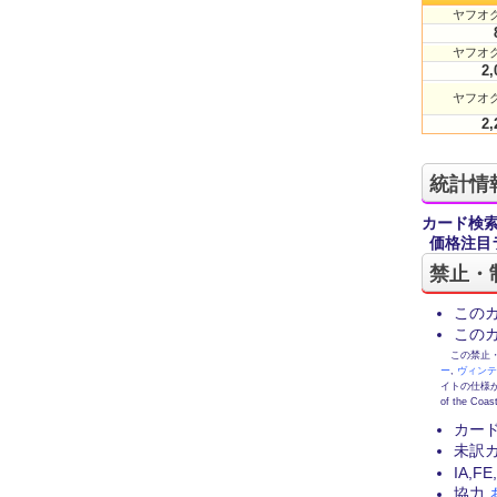
ヤフオク
ヤフオク
2,
ヤフオク
2,
統計情
カード検
価格注目
禁止・
この
この
この禁止・制限
ー
,
ヴィン
イトの仕様が
of the
カー
未訳
IA,
協力