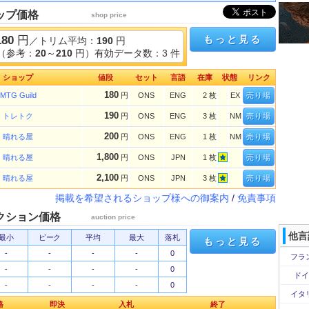
ップ価格
shop price
180
円
もっと見る
／トリム平均：
190
円
（参考：
20
～
210
円）有効データ数：3 件
ショップ
値段
セット
言語
在庫
状態
リンク
180
MTG Guild
円
ONS
ENG
2 枚
EX
売り場
190
トレトク
円
ONS
ENG
3 枚
NM
売り場
200
晴れる屋
円
ONS
ENG
1 枚
NM
売り場
1,800
晴れる屋
円
ONS
JPN
1 枚
売り場
2,100
晴れる屋
円
ONS
JPN
3 枚
売り場
掲載を希望されるショップ様への御案内
/
免責事項
クション価格
auction price
他言
最小
ピーク
平均
最大
落札
もっと見る
-
-
-
-
0
フラ
-
-
-
-
0
ドイ
-
-
-
-
0
イタ
格
即決
入札
終了