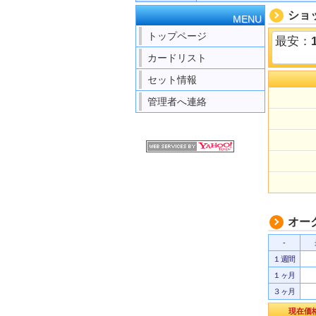
ショ
MENU
トップページ
最安：
カードリスト
セット情報
管理者へ連絡
オー
-
１週間
１ヶ月
３ヶ月
現在価