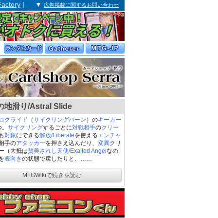
Factory
| ▼
広告掲載に関するお問い合わせ
地滑り/Astral Slide
ログライド
（
サイクリングバーン
）の
キーカー
つ。
サイクリング
するごとに
対戦相手
の
クリー
も
対象
にできる
解放/Liberate
を使える
エンチャ
相手の
アタッカー
を押さえ込んだり、
変異
クリ
ー（大抵は
賛美されし天使/Exalted Angel
なの
を
表向き
の状態で戻したりと、……
MTGWikiで続きを読む