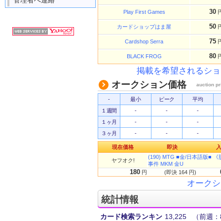
管理者へ連絡
30
Play First Games
50
カードショップはま屋
75
Cardshop Serra
80
BLACK FROG
掲載を希望されるショ
オークション価格
auction pr
-
最小
ピーク
平均
１週間
-
-
-
１ヶ月
-
-
-
３ヶ月
-
-
-
現在価格
即決
(190) MTG ■金/日本語版■ 
ヤフオク!
事件 MKM 金U
180
円
(即決 164 円)
オークシ
統計情報
カード検索ランキン
13,225
（前週：8