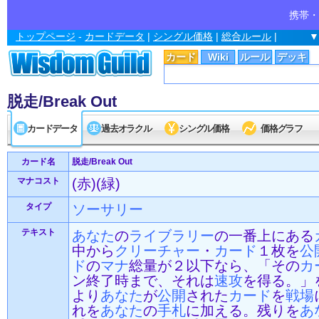
携帯・
トップページ
-
カードデータ
|
シングル価格
|
総合ルール
|
▼
カード
Wiki
ルール
デッキ
脱走/Break Out
カードデータ
過去オラクル
シングル価格
価格グラフ
カード名
脱走/Break Out
マナコスト
(赤)(緑)
タイプ
ソーサリー
テキスト
あなた
の
ライブラリー
の一番上にある
中から
クリーチャー
・
カード
１枚を
公
ド
の
マナ
総量が２以下なら、「その
カ
ン終了時まで、それは
速攻
を得る。」
より
あなた
が
公開
された
カード
を
戦場
れを
あなた
の
手札
に加える。残りを
あ