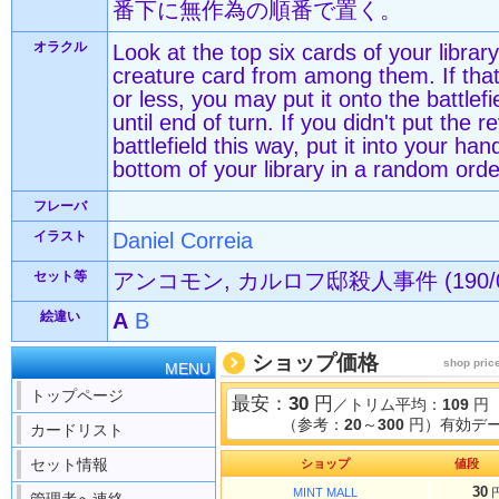
番下に無作為の順番で置く。
オラクル
Look at the top six cards of your libra
creature card from among them. If tha
or less, you may put it onto the battlefi
until end of turn. If you didn't put the 
battlefield this way, put it into your ha
bottom of your library in a random orde
フレーバ
イラスト
Daniel Correia
セット等
アンコモン, カルロフ邸殺人事件 (190/0
絵違い
A
B
ショップ価格
shop pric
MENU
トップページ
最安：
30
円
／トリム平均：
109
円
（参考：
20
～
300
円）有効デー
カードリスト
セット情報
ショップ
値段
30
MINT MALL