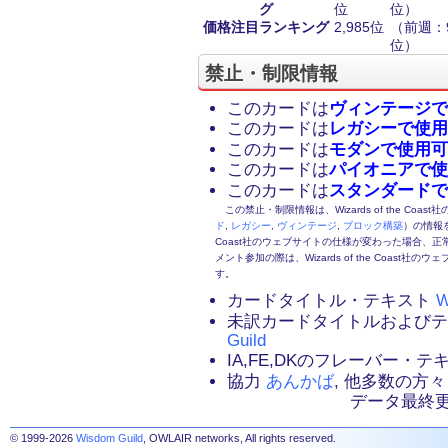
グ
位
位）
価格注目ランキング
2,985位
（前週：9
位）
禁止・制限情報
このカードは
ヴィンテージで
このカードは
レガシーで使用
このカードは
モダンで使用可
このカードは
パイオニアで使
このカードは
スタンダードで
この禁止・制限情報は、Wizards of the Coas
ド
,
レガシー
,
ヴィンテージ
,
ブロック構築
）の情報を
Coast社のウェブサイトの仕様が変わった場合、
メント参加の際は、Wizards of the Coas
す。
カードタイトル・テキスト
W
未訳カードタイトルおよび
Guild
IA,FE,DKのフレーバー・
協力
あんかば
, 他多数の方々
データ最終更新：2
© 1999-2026
Wisdom Guild
, OWLAIR networks, All rights reserved.