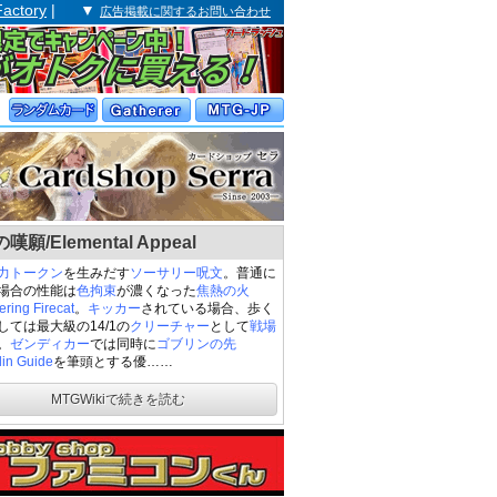
Factory
| ▼
広告掲載に関するお問い合わせ
嘆願/Elemental Appeal
力
トークン
を生みだす
ソーサリー
呪文
。普通に
場合の性能は
色拘束
が濃くなった
焦熱の火
ering Firecat
。
キッカー
されている場合、歩く
しては最大級の14/1の
クリーチャー
として
戦場
。
ゼンディカー
では同時に
ゴブリンの先
in Guide
を筆頭とする優……
MTGWikiで続きを読む