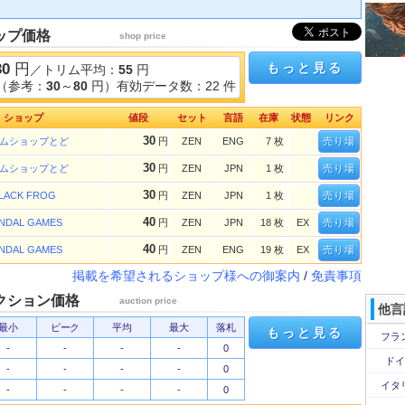
ップ価格
shop price
30
円
もっと見る
／トリム平均：
55
円
（参考：
30
～
80
円）有効データ数：22 件
ショップ
値段
セット
言語
在庫
状態
リンク
30
ムショップとど
円
ZEN
ENG
7 枚
売り場
30
ムショップとど
円
ZEN
JPN
1 枚
売り場
30
LACK FROG
円
ZEN
JPN
1 枚
売り場
40
NDAL GAMES
円
ZEN
JPN
18 枚
EX
売り場
40
NDAL GAMES
円
ZEN
ENG
19 枚
EX
売り場
掲載を希望されるショップ様への御案内
/
免責事項
クション価格
auction price
他言
最小
ピーク
平均
最大
落札
もっと見る
フラ
-
-
-
-
0
ドイ
-
-
-
-
0
イタ
-
-
-
-
0