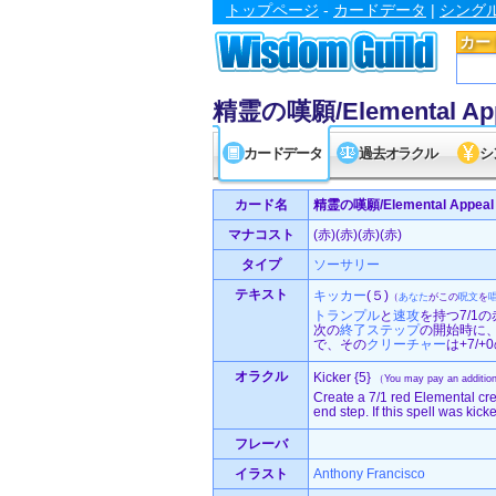
トップページ
-
カードデータ
|
シング
カー
精霊の嘆願/Elemental Ap
カードデータ
過去オラクル
シ
カード名
精霊の嘆願/Elemental Appeal
マナコスト
(赤)(赤)(赤)(赤)
タイプ
ソーサリー
テキスト
キッカー
(５)
（
あなた
がこの
呪文
を
トランプル
と
速攻
を持つ7/1
次の
終了ステップ
の開始時に
で、その
クリーチャー
は+7/
オラクル
Kicker {5}
（You may pay an additiona
Create a 7/1 red Elemental crea
end step. If this spell was kick
フレーバ
イラスト
Anthony Francisco