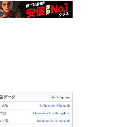
語データ
other language
ンス語
Sollicitation élémentale
ツ語
Elementare Anziehungskraft
リア語
Richiamo dell'Elementale