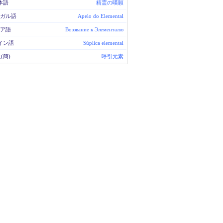
本語
精霊の嘆願
ガル語
Apelo do Elemental
ア語
Воззвание к Элементалю
イン語
Súplica elemental
(簡)
呼引元素