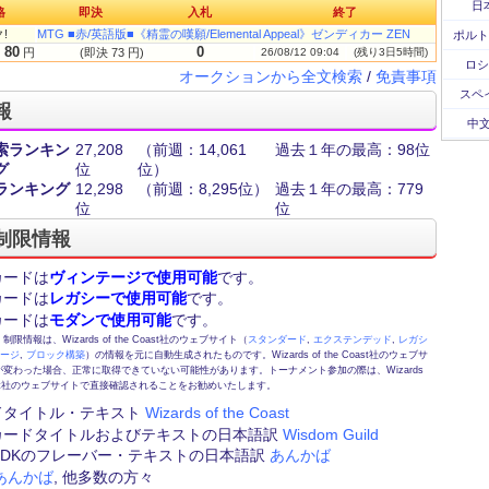
日
格
即決
入札
終了
!
MTG ■赤/英語版■《精霊の嘆願/Elemental Appeal》ゼンディカー ZEN
ポルト
80
0
円
(即決 73 円)
26/08/12 09:04
(残り3日5時間)
ロシ
オークションから全文検索
/
免責事項
スペ
報
中文
索ランキン
27,208
（前週：14,061
過去１年の最高：98位
グ
位
位）
ランキング
12,298
（前週：8,295位）
過去１年の最高：779
位
位
制限情報
カードは
ヴィンテージで使用可能
です。
カードは
レガシーで使用可能
です。
カードは
モダンで使用可能
です。
情報は、Wizards of the Coast社のウェブサイト（
スタンダード
,
エクステンデッド
,
レガシ
テージ
,
ブロック構築
）の情報を元に自動生成されたものです。Wizards of the Coast社のウェブサ
変わった場合、正常に取得できていない可能性があります。トーナメント参加の際は、Wizards
 Coast社のウェブサイトで直接確認されることをお勧めいたします。
ドタイトル・テキスト
Wizards of the Coast
カードタイトルおよびテキストの日本語訳
Wisdom Guild
FE,DKのフレーバー・テキストの日本語訳
あんかば
あんかば
, 他多数の方々