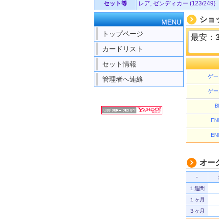
セット等
レア, ゼンディカー (123/249)
ショ
MENU
トップページ
最安：
カードリスト
セット情報
ゲー
管理者へ連絡
ゲー
B
EN
EN
オー
-
１週間
１ヶ月
３ヶ月