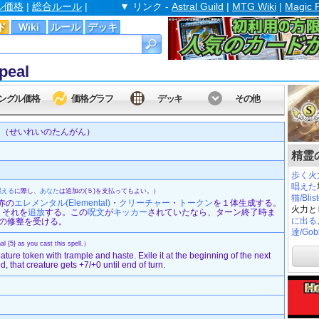
ル価格
|
総合ルール
|
▼ リンク -
Astral Guild
|
MTG Wiki
|
Magic 
ド
Wiki
ルール
デッキ
peal
ングル価格
価格グラフ
デッキ
その他
（せいれいのたんがん）
精霊の
歩く火
唱えた
唱える
に際し、
あなた
は追加の(５)を支払ってもよい。）
猫/Blist
の赤の
エレメンタル(Elemental)
・
クリーチャー
・
トークン
を１体生成する。
火力と
、それを
追放
する。この
呪文
が
キッカー
されていたなら、ターン終了時ま
に出る
+0の修整を受ける。
達/Gobl
l {5} as you cast this spell.）
ture token with trample and haste. Exile it at the beginning of the next
ed, that creature gets +7/+0 until end of turn.