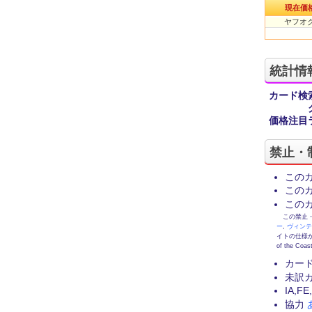
現在価
ヤフオク
統計情
カード検
価格注目
禁止・
この
この
この
この禁止・制限
ー
,
ヴィン
イトの仕様が
of the
カー
未訳
IA,
協力