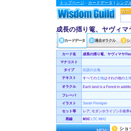
トップページ
-
カードデータ
|
シング
カー
成長の揺り篭、ヤヴィマヤ/Yavi
カードデータ
過去オラクル
シ
カード名
成長の揺り篭、ヤヴィマヤ/Yavimaya
マナコスト
タイプ
伝説の
土地
テキスト
すべての
土地
はそれの他の
土
オラクル
Each land is a Forest in additio
フレーバ
イラスト
Sarah Finnigan
セット等
レア, モダンホライゾン3 統率者デ
再録
M3C
LTC
MH2
ショ
MENU