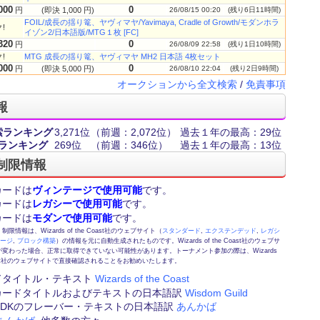
000
0
円
(即決 1,000 円)
26/08/15 00:20
(残り6日11時間)
FOIL/成長の揺り篭、ヤヴィマヤ/Yavimaya, Cradle of Growth/モダンホラ
!
イゾン2/日本語版/MTG１枚 [FC]
320
0
円
26/08/09 22:58
(残り1日10時間)
!
MTG 成長の揺り篭、ヤヴィマヤ MH2 日本語 4枚セット
000
0
円
(即決 5,000 円)
26/08/10 22:04
(残り2日9時間)
オークションから全文検索
/
免責事項
報
索ランキング
3,271位
（前週：2,072位）
過去１年の最高：29位
ランキング
269位
（前週：346位）
過去１年の最高：13位
制限情報
カードは
ヴィンテージで使用可能
です。
カードは
レガシーで使用可能
です。
カードは
モダンで使用可能
です。
情報は、Wizards of the Coast社のウェブサイト（
スタンダード
,
エクステンデッド
,
レガシ
テージ
,
ブロック構築
）の情報を元に自動生成されたものです。Wizards of the Coast社のウェブサ
変わった場合、正常に取得できていない可能性があります。トーナメント参加の際は、Wizards
 Coast社のウェブサイトで直接確認されることをお勧めいたします。
ドタイトル・テキスト
Wizards of the Coast
カードタイトルおよびテキストの日本語訳
Wisdom Guild
FE,DKのフレーバー・テキストの日本語訳
あんかば