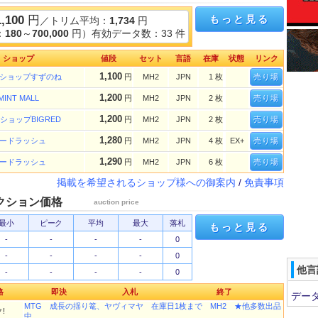
1,100
円
もっと見る
／トリム平均：
1,734
円
：
180
～
700,000
円）有効データ数：33 件
ショップ
値段
セット
言語
在庫
状態
リンク
1,100
ショップすずのね
円
MH2
JPN
1 枚
売り場
1,200
MINT MALL
円
MH2
JPN
2 枚
売り場
1,200
ショップBIGRED
円
MH2
JPN
2 枚
売り場
1,280
ードラッシュ
円
MH2
JPN
4 枚
EX+
売り場
1,290
ードラッシュ
円
MH2
JPN
6 枚
売り場
掲載を希望されるショップ様への御案内
/
免責事項
クション価格
auction price
最小
ピーク
平均
最大
落札
もっと見る
-
-
-
-
0
-
-
-
-
0
他言
-
-
-
-
0
格
即決
入札
終了
デー
MTG 成長の揺り篭、ヤヴィマヤ 在庫日1枚まで MH2 ★他多数出品
!
中