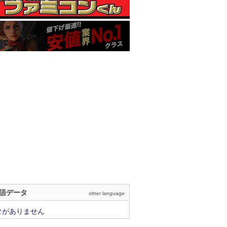
語データ
other language
タがありません