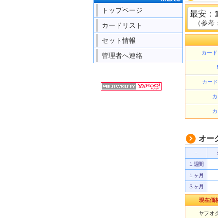
トップページ
最安：
（参考
カードリスト
セット情報
カード
管理者へ連絡
カード
カ
カ
オー
-
１週間
１ヶ月
３ヶ月
現在価
ヤフオク