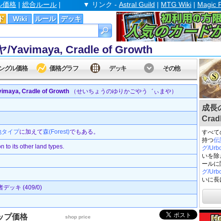
ル価格
|
総合ルール
|
▼ リンク -
Astral Guild
|
MTG Wiki
|
Magic 
ド
Wiki
ルール
デッキ
maya, Cradle of Growth
ングル価格
価格グラフ
デッキ
その他
, Cradle of Growth
（せいちょうのゆりかごやう゛ぃまや）
成長の
Crad
地タイプ
に加えて
森(Forest)
でもある。
すべて
持つ
伝
n to its other land types.
グ/Urbo
いを除
ールに
グ/Urbo
いに長
ッキ (409/0)
ップ価格
shop price