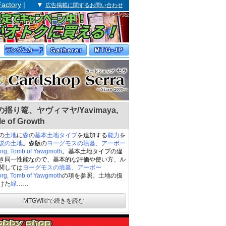
Factory
| ▼
広告掲載に関するお問い合わせ
揺り篭、ヤヴィマヤ/Yavimaya,
le of Growth
の
土地
に
森
の
基本土地タイプ
を追加する
能力
を
説の土地
。森版の
ヨーグモスの墳墓、アーボー
rg, Tomb of Yawgmoth
。基本土地タイプの違
き同一性能なので、基本的な評価や使い方、ル
関しては
ヨーグモスの墳墓、アーボー
rg, Tomb of Yawgmoth
の項を参照。土地の扱
けた
緑
……
MTGWikiで続きを読む