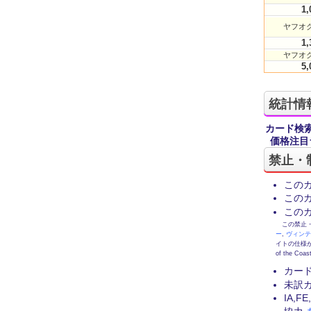
1,
ヤフオク
1,
ヤフオク
5,
統計情
カード検
価格注目
禁止・
この
この
この
この禁止・制限
ー
,
ヴィン
イトの仕様が
of the
カー
未訳
IA,