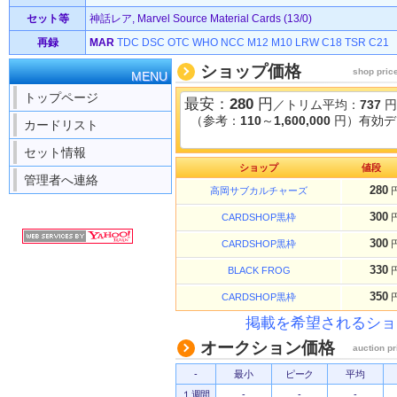
セット等
神話レア, Marvel Source Material Cards (13/0)
再録
MAR
TDC
DSC
OTC
WHO
NCC
M12
M10
LRW
C18
TSR
C21
ショップ価格
shop pric
MENU
トップページ
最安：
280
円
／トリム平均：
737
円
（参考：
110
～
1,600,000
円）有効デ
カードリスト
セット情報
ショップ
値段
管理者へ連絡
280
高岡サブカルチャーズ
300
CARDSHOP黒枠
300
CARDSHOP黒枠
330
BLACK FROG
350
CARDSHOP黒枠
掲載を希望されるショ
オークション価格
auction pr
-
最小
ピーク
平均
１週間
-
-
-