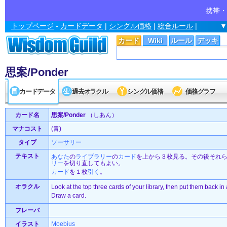
携帯・
トップページ
-
カードデータ
|
シングル価格
|
総合ルール
|
▼
カード
Wiki
ルール
デッキ
思案/Ponder
カードデータ
過去オラクル
シングル価格
価格グラフ
カード名
思案/Ponder
（しあん）
マナコスト
(青)
タイプ
ソーサリー
テキスト
あなた
の
ライブラリー
の
カード
を上から３枚見る。その後それ
リー
を切り直してもよい。
カード
を１枚
引く
。
オラクル
Look at the top three cards of your library, then put them back in
Draw a card.
フレーバ
イラスト
Moebius