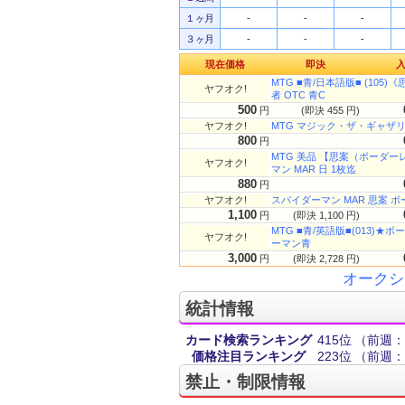
１ヶ月
-
-
-
３ヶ月
-
-
-
現在価格
即決
MTG ■青/日本語版■ (105
ヤフオク!
者 OTC 青C
500
円
(即決 455 円)
ヤフオク!
MTG マジック・ザ・ギャザリ
800
円
MTG 美品 【思案（ボーダー
ヤフオク!
マン MAR 日 1枚迄
880
円
ヤフオク!
スパイダーマン MAR 思案 
1,100
円
(即決 1,100 円)
MTG ■青/英語版■(013)★
ヤフオク!
ーマン青
3,000
円
(即決 2,728 円)
オークシ
統計情報
カード検索ランキング
415位
（前週：
価格注目ランキング
223位
（前週：
禁止・制限情報