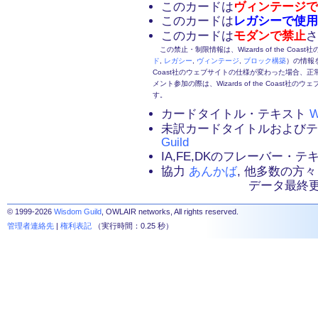
このカードは
ヴィンテージで
このカードは
レガシーで使用
このカードは
モダンで禁止
さ
この禁止・制限情報は、Wizards of the Coas
ド
,
レガシー
,
ヴィンテージ
,
ブロック構築
）の情報を
Coast社のウェブサイトの仕様が変わった場合、
メント参加の際は、Wizards of the Coas
す。
カードタイトル・テキスト
W
未訳カードタイトルおよび
Guild
IA,FE,DKのフレーバー・
協力
あんかば
, 他多数の方々
データ最終更新：2
© 1999-2026
Wisdom Guild
, OWLAIR networks, All rights reserved.
管理者連絡先
|
権利表記
（実行時間：0.25 秒）