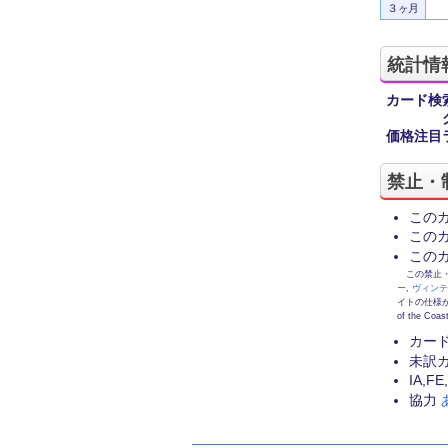
３ヶ月
統計情
カード検
価格注目
禁止・
この
この
この
この禁止・制限
ー
,
ヴィン
イトの仕様が
of the
カー
未訳
IA,
協力