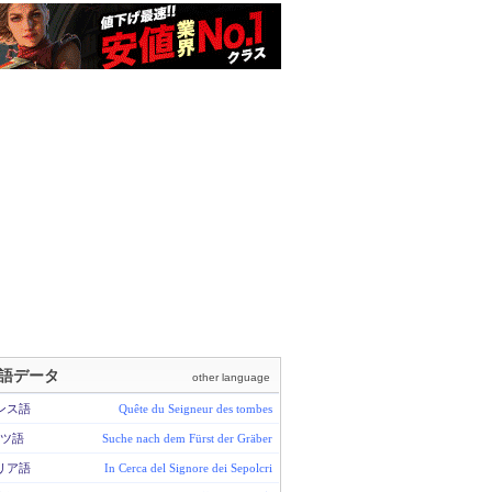
語データ
other language
ンス語
Quête du Seigneur des tombes
ツ語
Suche nach dem Fürst der Gräber
リア語
In Cerca del Signore dei Sepolcri