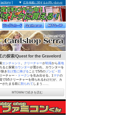
Factory
| ▼
広告掲載に関するお問い合わせ
探索/Quest for the Gravelord
索
エンチャント
。
クリーチャー
が
戦場
から
墓地
れると探索
カウンター
が置かれ、カウンターを
り除き
生け贄に捧げる
ことで5/5の
ゾンビ
・
巨
リーチャー・
トークン
を生み出せる。1
マナ
の
資で5/5クリーチャーを得られるわけだが、カ
ーがたまる前に
割られて
しまう……
MTGWikiで続きを読む