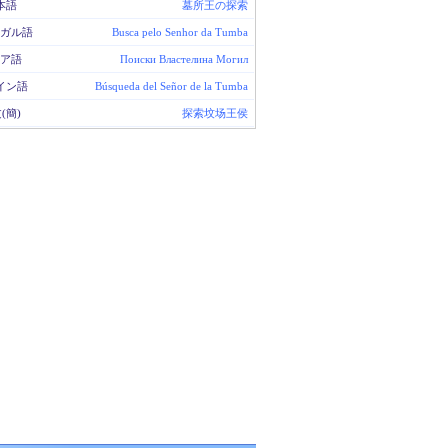
本語
墓所王の探索
ガル語
Busca pelo Senhor da Tumba
ア語
Поиски Властелина Могил
イン語
Búsqueda del Señor de la Tumba
(簡)
探索坟场王侯