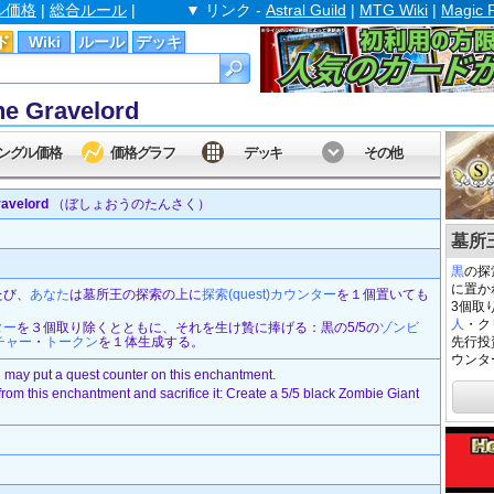
ル価格
|
総合ルール
|
▼ リンク -
Astral Guild
|
MTG Wiki
|
Magic 
ド
Wiki
ルール
デッキ
 Gravelord
ングル価格
価格グラフ
デッキ
その他
avelord
（ぼしょおうのたんさく）
墓所王の
黒
の探
に置か
たび、
あなた
は墓所王の探索の上に
探索(quest)
カウンター
を１個置いても
3個取
人
・ク
ター
を３個取り除くとともに、それを生け贄に捧げる：黒の5/5の
ゾンビ
チャー
・
トークン
を１体生成する。
先行投
ウンタ
 may put a quest counter on this enchantment.
rom this enchantment and sacrifice it: Create a 5/5 black Zombie Giant