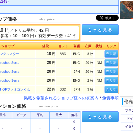
249)
ップ価格
shop price
10
円
もっと見る
／トリム平均：
42
円
（参考：
10
～
100
円）有効データ数：41 件
ショップ
値段
セット
言語
在庫
状態
リンク
10
ングルスター
円
BBD
ENG
8 枚
売り場
20
rdshop Serra
円
ENG
20 枚
NM
売り場
20
rdshop Serra
円
JPN
20 枚
NM
売り場
20
rdshop Serra
円
ENG
2 枚
NM
売り場
22
 SHOPファミコンくん
円
BBD
JPN
3 枚
売り場
掲載を希望されるショップ様への御案内
/
免責事項
他言
クション価格
auction price
フラ
最小
ピーク
平均
最大
落札
もっと見る
ドイ
-
-
-
-
0
イタ
-
-
-
-
0