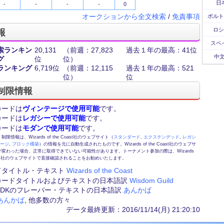
日
-
-
-
-
0
オークションから全文検索
/
免責事項
ポルト
ロシ
報
スペ
索ランキン
20,131
（前週：27,823
過去１年の最高：41位
中文
グ
位
位）
ランキング
6,719位
（前週：12,115
過去１年の最高：521
位）
位
制限情報
カードは
ヴィンテージで使用可能
です。
カードは
レガシーで使用可能
です。
カードは
モダンで使用可能
です。
情報は、Wizards of the Coast社のウェブサイト（
スタンダード
,
エクステンデッド
,
レガシ
テージ
,
ブロック構築
）の情報を元に自動生成されたものです。Wizards of the Coast社のウェブサ
変わった場合、正常に取得できていない可能性があります。トーナメント参加の際は、Wizards
 Coast社のウェブサイトで直接確認されることをお勧めいたします。
ドタイトル・テキスト
Wizards of the Coast
カードタイトルおよびテキストの日本語訳
Wisdom Guild
FE,DKのフレーバー・テキストの日本語訳
あんかば
あんかば
, 他多数の方々
データ最終更新：2016/11/14(月) 21:20:10