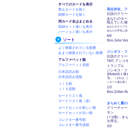
すべてのカードを表示
高位存在、フランク
禁止カードを除く
伝説のクリーチャ
制限カードを除く
あなたのター
同カード名はまとめる
唱えていた場
収録セット違いも表示
あなたのライブラ
あなたの手札に加
バージョン違いも表示
6/6
ソート
Illus.Julia Va
よく検索されている順番
ジンギス・フロッ
あまり検索されていない順番
伝説のクリーチャ
アルファベット順
TMT, アンコ
アルファベット逆順
トランプル
ジンギス・フ
日本語読み順
(Mutant
日本語読み逆順
る。
（それは、(
ンター１個を置く
ＪＩＳ順
1/3
ＪＩＳ逆順
Illus.Zoltan B
カードリスト風
カードリスト風（逆）
きらめく翼の発動者
カードセットが新しい順
クリーチャー ―
モン
カードセットが古い順
(７)(青)
コレクター番号順
を得る。
コレクター番号逆順
3/3