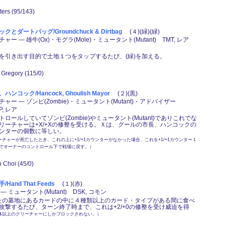
nters (95/143)
とダートバッグ/Groundchuck & Dirtbag
(４)(緑)(緑)
ー ― 雄牛(Ox)・モグラ(Mole)・ミュータント(Mutant) TMT, レア
を引き出す目的で土地１つをタップするたび、(緑)を加える。
s Gregory (115/0)
コック/Hancock, Ghoulish Mayor
(２)(黒)
ャー ― ゾンビ(Zombie)・ミュータント(Mutant)・アドバイザー
IP, レア
ロールしていてゾンビ(Zombie)やミュータント(Mutant)でありこれでな
リーチャーは+X/+Xの修整を受ける。Ｘは、グールの市長、ハンコックの
ンターの個数に等しい。
チャーが死亡したとき、これの上に+1/+1カウンターがなかった場合、これを+1/+1カウンター１
でオーナーのコントロール下で戦場に戻す。）
 Choi (45/0)
and That Feeds
(１)(赤)
 ミュータント(Mutant) DSK, コモン
なたの墓地にあるカードの中に４種類以上のカード・タイプがある間に食べ
攻撃するたび、ターン終了時まで、これは+2/+0の修整を受け威迫を得
体以上のクリーチャーにしかブロックされない。）