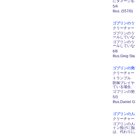
にダメージを
5/4
Illus. (557/0)
ゴブリンのうすの
クリーチャー ―
ゴブリンのう
ールしていな
ゴブリンのう
ールしていな
6/6
Illus.Greg St
ゴブリンの突然変異
クリーチャー ―
トランプル
防御プレイヤ
ている場合、
ゴブリンの突
5/3
Illus.Daniel 
ゴブリンの人格崩壊
クリーチャー ―
ゴブリンの人
イン投げに負
は、代わりに