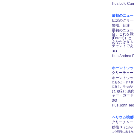
Illus.Loïc Ca
最初のニューメン、
伝説のクリーチャ
警戒、到達
最初のニュー
合、これを戦
(Forest
あなたはＲＡＤ
チャントであ
3/3
Illus.Andrea 
ホーントウッドの
クリーチャー ―
ホーントウッ
にあるカード２枚
に置く。それがク
(１)(緑)
ャー・カード
3/3
Illus.John Ted
ヘリウム噴射獣/H
クリーチャー ―
移植３
（このク
１体戦場に出るた