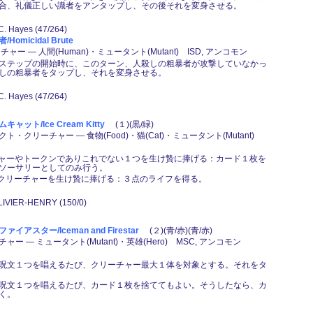
合、礼儀正しい識者をアンタップし、その後それを変身させる。
 C. Hayes (47/264)
omicidal Brute
ャー ― 人間(Human)・ミュータント(Mutant) ISD, アンコモン
ステップの開始時に、このターン、人殺しの粗暴者が攻撃していなかっ
しの粗暴者をタップし、それを変身させる。
 C. Hayes (47/264)
ャット/Ice Cream Kitty
(１)(黒/緑)
ト・クリーチャー ― 食物(Food)・猫(Cat)・ミュータント(Mutant)
ーチャーやトークンでありこれでない１つを生け贄に捧げる：カード１枚を
ソーサリーとしてのみ行う。
,このクリーチャーを生け贄に捧げる：３点のライフを得る。
LLIVIER-HENRY (150/0)
イアスター/Iceman and Firestar
(２)(青/赤)(青/赤)
ー ― ミュータント(Mutant)・英雄(Hero) MSC, アンコモン
呪文１つを唱えるたび、クリーチャー最大１体を対象とする。それをタ
呪文１つを唱えるたび、カード１枚を捨ててもよい。そうしたなら、カ
く。