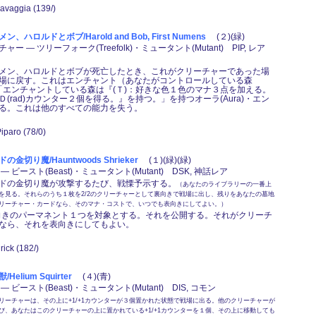
navaggia (139/)
ハロルドとボブ/Harold and Bob, First Numens
(２)(緑)
ー ― ツリーフォーク(Treefolk)・ミュータント(Mutant) PIP, レア
メン、ハロルドとボブが死亡したとき、これがクリーチャーであった場
場に戻す。これはエンチャント（あなたがコントロールしている森
)）と「エンチャントしている森は『(Ｔ)：好きな色１色のマナ３点を加える。
(rad)カウンター２個を得る。』を持つ。」を持つオーラ(Aura)・エン
る。これは他のすべての能力を失う。
Piparo (78/0)
金切り魔/Hauntwoods Shrieker
(１)(緑)(緑)
 ビースト(Beast)・ミュータント(Mutant) DSK, 神話レア
ドの金切り魔が攻撃するたび、戦慄予示する。
（あなたのライブラリーの一番上
を見る。それらのうち１枚を2/2のクリーチャーとして裏向きで戦場に出し、残りをあなたの墓地
リーチャー・カードなら、そのマナ・コストで、いつでも表向きにしてよい。）
：裏向きのパーマネント１つを対象とする。それを公開する。それがクリーチ
なら、それを表向きにしてもよい。
rick (182/)
elium Squirter
(４)(青)
 ビースト(Beast)・ミュータント(Mutant) DIS, コモン
リーチャーは、その上に+1/+1カウンターが３個置かれた状態で戦場に出る。他のクリーチャーが
び、あなたはこのクリーチャーの上に置かれている+1/+1カウンターを１個、その上に移動しても