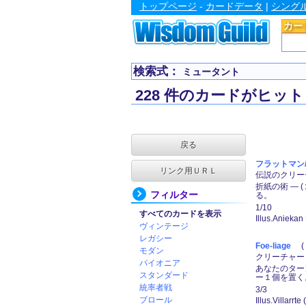
トップページ
-
カードデータ
|
シング
カー
検索式：
ミュータント
228 件のカードがヒット
戻る
フラットマン/F
リンク用ＵＲＬ
伝説のクリーチャ
折紙の術 ―
フィルター
る。
1/10
すべてのカードを表示
Illus.Aniekan
ヴィンテージ
レガシー
Foe-liage
(３
モダン
クリーチャー ―
パイオニア
あなたのター
スタンダード
ー１個を置く
統率者戦
3/3
ブロール
Illus.Villarrte