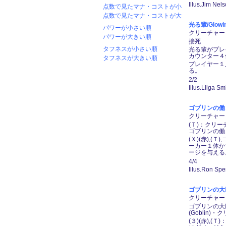
Illus.Jim Nel
点数で見たマナ・コストが小
点数で見たマナ・コストが大
光る輩/Glowin
パワーが小さい順
クリーチャー ―
パワーが大きい順
接死
タフネスが小さい順
光る輩がプレ
カウンター４
タフネスが大きい順
プレイヤー１
る。
2/2
Illus.Liiga Sm
ゴブリンの働き者
クリーチャー ―
(Ｔ)：クリ
ゴブリンの働
(Ｘ)(赤),
ーカー１体か
ージを与える
4/4
Illus.Ron Spe
ゴブリンの大巨人/
クリーチャー ―
ゴブリンの大
(Goblin
(３)(赤)