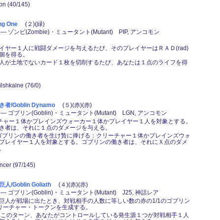
son (40/145)
g One
(２)(緑)
 ゾンビ(Zombie)・ミュータント(Mutant) PIP, アンコモン
イヤー１人に戦闘ダメージを与えるたび、そのプレイヤーはＲＡＤ(rad)
個を得る。
人が土地でないカード１枚を切削するたび、あなたは１点のライフを得
ilshkalne (76/0)
/Goblin Dynamo
(５)(赤)(赤)
 ゴブリン(Goblin)・ミュータント(Mutant) LGN, アンコモン
ーチャー１体かプレインズウォーカー１体かプレイヤー１人を対象とする。
き者は、それに１点のダメージを与える。
(Ｔ),ゴブリンの働き者を生け贄に捧げる：クリーチャー１体かプレインズウォ
プレイヤー１人を対象とする。ゴブリンの働き者は、それにＸ点のダメ
。
ncer (97/145)
Goblin Goliath
(４)(赤)(赤)
 ゴブリン(Goblin)・ミュータント(Mutant) J25, 神話レア
巨人が戦場に出たとき、対戦相手の人数に等しい数の赤の1/1のゴブリン
)・クリーチャー・トークンを生成する。
,(Ｔ)：このターン、あなたがコントロールしている発生源１つが対戦相手１人