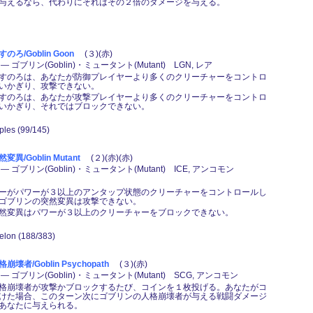
与えるなら、代わりにそれはその２倍のダメージを与える。
ろ/Goblin Goon
(３)(赤)
 ゴブリン(Goblin)・ミュータント(Mutant) LGN, レア
すのろは、あなたが防御プレイヤーより多くのクリーチャーをコントロ
いかぎり、攻撃できない。
すのろは、あなたが攻撃プレイヤーより多くのクリーチャーをコントロ
いかぎり、それではブロックできない。
aples (99/145)
/Goblin Mutant
(２)(赤)(赤)
 ゴブリン(Goblin)・ミュータント(Mutant) ICE, アンコモン
ーがパワーが３以上のアンタップ状態のクリーチャーをコントロールし
ゴブリンの突然変異は攻撃できない。
然変異はパワーが３以上のクリーチャーをブロックできない。
Gelon (188/383)
者/Goblin Psychopath
(３)(赤)
 ゴブリン(Goblin)・ミュータント(Mutant) SCG, アンコモン
格崩壊者が攻撃かブロックするたび、コインを１枚投げる。あなたがコ
けた場合、このターン次にゴブリンの人格崩壊者が与える戦闘ダメージ
あなたに与えられる。