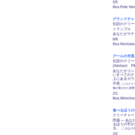
5/5
Illus.Pete Ve
グランドチャック
伝説のクリーチャ
トランプル
あなたがマナ
8/8
Illus.Nichola
グールの市長、ハン
伝説のクリーチ
(Advisor) P
あなたがコント
いすべてのク
上にあるカウ
不死
（このクリー
個が置かれた状態
2/1
Illus.Wonchun
食べるほうの手/H
クリーチャー ―
昂揚 ― あ
るほうの手が
る。
（これは２
2/2