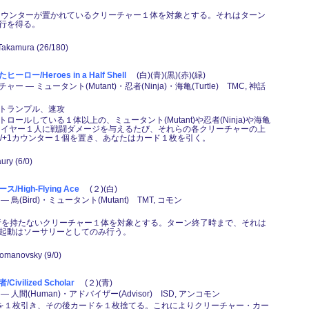
/+1カウンターが置かれているクリーチャー１体を対象とする。それはターン
行を得る。
 Takamura (26/180)
ロー/Heroes in a Half Shell
(白)(青)(黒)(赤)(緑)
ー ― ミュータント(Mutant)・忍者(Ninja)・海亀(Turtle) TMC, 神話
トランプル、速攻
ロールしている１体以上の、ミュータント(Mutant)や忍者(Ninja)や海亀
e)がプレイヤー１人に戦闘ダメージを与えるたび、それらの各クリーチャーの上
1/+1カウンター１個を置き、あなたはカード１枚を引く。
aury (6/0)
High-Flying Ace
(２)(白)
 鳥(Bird)・ミュータント(Mutant) TMT, コモン
：飛行を持たないクリーチャー１体を対象とする。ターン終了時まで、それは
起動はソーサリーとしてのみ行う。
Romanovsky (9/0)
vilized Scholar
(２)(青)
 人間(Human)・アドバイザー(Advisor) ISD, アンコモン
ドを１枚引き、その後カードを１枚捨てる。これによりクリーチャー・カー