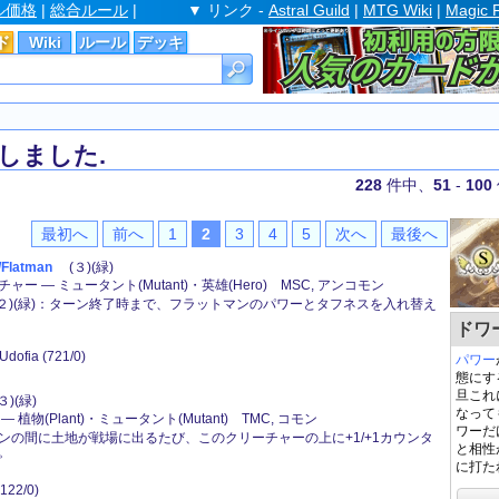
ル価格
|
総合ルール
|
▼ リンク -
Astral Guild
|
MTG Wiki
|
Magic 
ド
Wiki
ルール
デッキ
しました.
228
件中、
51
-
100
最初へ
前へ
1
2
3
4
5
次へ
最後へ
latman
(３)(緑)
ー ― ミュータント(Mutant)・英雄(Hero) MSC, アンコモン
 (２)(緑)：ターン終了時まで、フラットマンのパワーとタフネスを入れ替え
ドワー
 Udofia (721/0)
パワー
態にす
旦これ
)(緑)
なって
 植物(Plant)・ミュータント(Mutant) TMC, コモン
ワーだ
ンの間に土地が戦場に出るたび、このクリーチャーの上に+1/+1カウンタ
と相性
。
に打た
 (122/0)