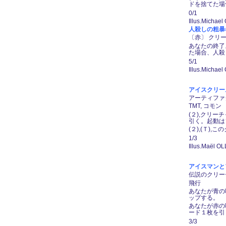
ドを捨てた場
0/1
Illus.Michael
人殺しの粗暴者/H
〔赤〕 クリーチ
あなたの終了
た場合、人殺
5/1
Illus.Michael
アイスクリームキ
アーティファク
TMT, コモン
(２),クリ
引く。起動は
(２),(Ｔ)
1/3
Illus.Maël O
アイスマンとファ
伝説のクリーチャ
飛行
あなたが青の
ップする。
あなたが赤の
ード１枚を引
3/3