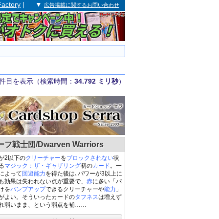
Factory
| ▼
広告掲載に関するお問い合わせ
件目を表示（検索時間：
34.792 ミリ秒
）
フ戦士団/Dwarven Warriors
が2以下の
クリーチャー
を
ブロックされない
状
る
マジック：ザ・ギャザリング
初の
カード
。一
によって
回避能力
を得た後は､パワーが3以上に
も効果は失われない点が重要で、
赤
に多い「パ
けを
パンプアップ
できるクリーチャーや
能力
」
がよい。そういったカードの
タフネス
は増えず
れ弱いまま、という弱点を補……