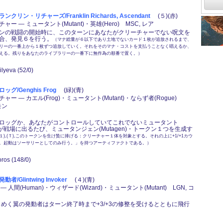
リン・リチャーズ/Franklin Richards, Ascendant
(５)(赤)
ー ― ミュータント(Mutant)・英雄(Hero) MSC, レア
ンの戦闘の開始時に、このターンにあなたがクリーチャーでない呪文を
合、発見６を行う。
（マナ総量が６以下であり土地でないカード１枚が追放されるまで、
リーの一番上から１枚ずつ追放していく。それをそのマナ・コストを支払うことなく唱えるか、
える。残りをあなたのライブラリーの一番下に無作為の順番で置く。）
silyeva (52/0)
グ/Genghis Frog
(緑)(青)
ー ― カエル(Frog)・ミュータント(Mutant)・ならず者(Rogue)
モン
ロッグか、あなたがコントロールしていてこれでないミュータント
)１体が戦場に出るたび、ミュータンジェン(Mutagen)・トークン１つを生成す
１),(Ｔ),このトークンを生け贄に捧げる：クリーチャー１体を対象とする。それの上に+1/+1カウ
。起動はソーサリーとしてのみ行う。」を持つアーティファクトである。）
oros (148/0)
/Glintwing Invoker
(４)(青)
 人間(Human)・ウィザード(Wizard)・ミュータント(Mutant) LGN, コ
：きらめく翼の発動者はターン終了時まで+3/+3の修整を受けるとともに飛行