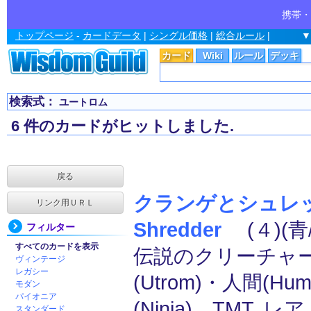
携帯・
トップページ
-
カードデータ
|
シングル価格
|
総合ルール
|
▼
カード
Wiki
ルール
デッキ
検索式：
ユートロム
6 件のカードがヒットしました.
戻る
クランゲとシュレッダ
リンク用ＵＲＬ
Shredder
(４)(青/
フィルター
すべてのカードを表示
伝説のクリーチャー
ヴィンテージ
レガシー
(Utrom)・人間(Hu
モダン
パイオニア
(Ninja) TMT, レア
スタンダード