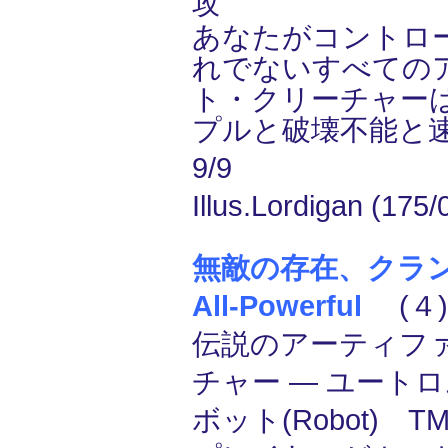
攻
あなたがコントロ
れでないすべての
ト・クリーチャー
プルと破壊不能と
9/9
Illus.Lordigan (175/
無敵の存在、クランゲ/K
All-Powerful
(４)
伝説のアーティフ
チャー ― ユートロム
ボット(Robot) T