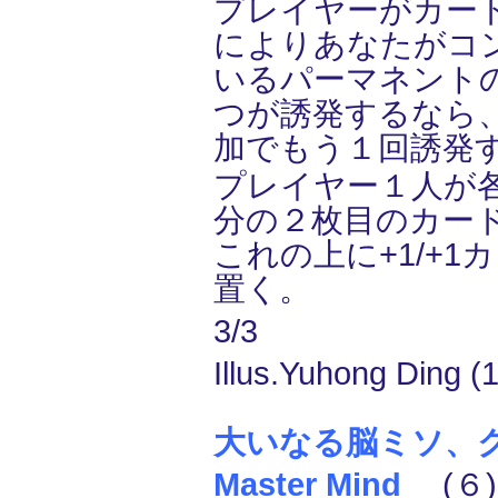
プレイヤーがカー
によりあなたがコ
いるパーマネント
つが誘発するなら
加でもう１回誘発
プレイヤー１人が
分の２枚目のカー
これの上に+1/+1
置く。
3/3
Illus.Yuhong Ding (1
大いなる脳ミソ、クラ
Master Mind
(６)(