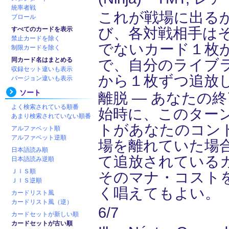
統率者戦
これが戦場に出る
ブロール
び、各対戦相手は
すべてのカードを表示
禁止カードを除く
でないカード１枚
制限カードを除く
同カード名はまとめる
で、自分のライブ
収録セット違いも表示
から１枚ずつ追放
バージョン違いも表示
ソート
離脱 ― あなたの
よく検索されている順番
始時に、このター
あまり検索されていない順番
トがあなたのコン
アルファベット順
アルファベット逆順
場を離れていた場
日本語読み順
て追放されている
日本語読み逆順
ＪＩＳ順
そのマナ・コスト
ＪＩＳ逆順
く唱えてもよい。
カードリスト風
カードリスト風（逆）
6/7
カードセットが新しい順
カードセットが古い順