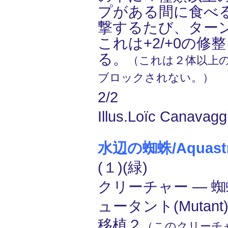
プがある間に食べ
撃するたび、ター
これは+2/+0の修
る。
（これは２体以上
ブロックされない。）
2/2
Illus.Loïc Canavagg
水辺の蜘蛛/Aquastra
(１)(緑)
クリーチャー ― 蜘蛛(
ュータント(Mutant
移植２
（このクリーチ