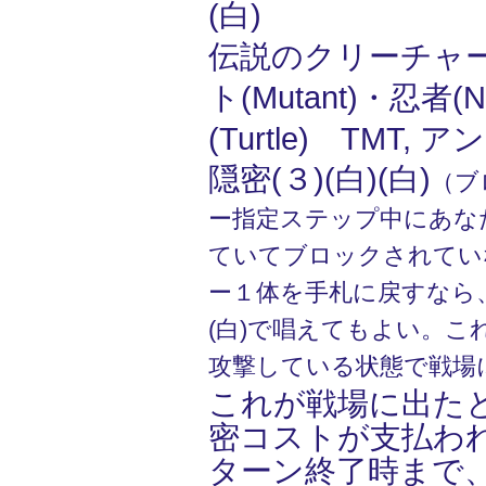
(白)
伝説のクリーチャー
ト(Mutant)・忍者(N
(Turtle) TMT, 
隠密(３)(白)(白)
（ブ
ー指定ステップ中にあな
ていてブロックされてい
ー１体を手札に戻すなら、
(白)で唱えてもよい。こ
攻撃している状態で戦場
これが戦場に出た
密コストが支払わ
ターン終了時まで