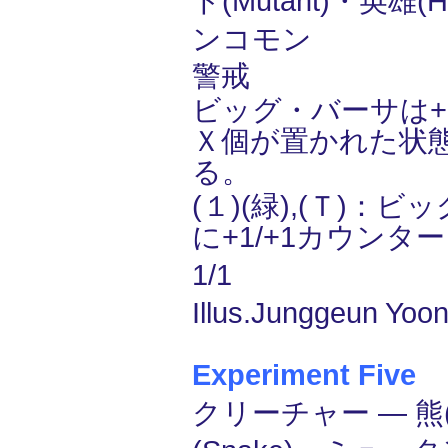
ト(Mutant)・英雄(H
ンコモン
警戒
ビッグ・バーサは+
Ｘ個が置かれた状
る。
(１)(緑),(Ｔ)：
に+1/+1カウンタ
1/1
Illus.Junggeun Yoon
Experiment Five
(
クリーチャー ― 熊(