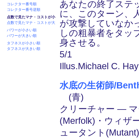
あなたの終了ステ
コレクター番号順
コレクター番号逆順
に、このターン、
点数で見たマナ・コストが小
が攻撃していなか
点数で見たマナ・コストが大
パワーが小さい順
しの粗暴者をタッ
パワーが大きい順
身させる。
タフネスが小さい順
タフネスが大きい順
5/1
Illus.Michael C. Ha
水底の生術師/Benthi
(青)
クリーチャー ― 
(Merfolk)・ウィザ
ュータント(Mutant