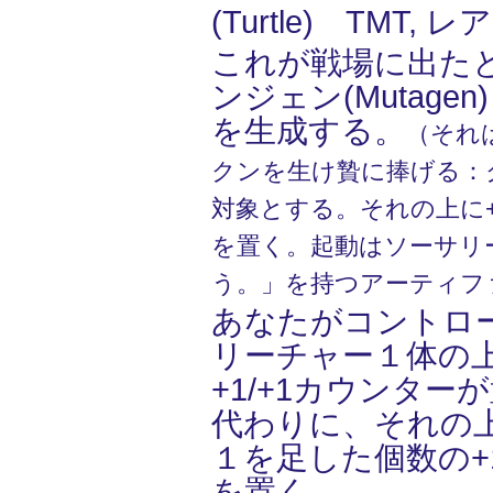
(Turtle) TMT, レア
これが戦場に出た
ンジェン(Mutage
を生成する。
（それは
クンを生け贄に捧げる：
対象とする。それの上に+
を置く。起動はソーサリ
う。」を持つアーティフ
あなたがコントロ
リーチャー１体の
+1/+1カウンタ
代わりに、それの
１を足した個数の+1
を置く。