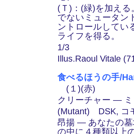
(Ｔ)：(緑)を加え
でないミュータント(M
ントロールしてい
ライフを得る。
1/3
Illus.Raoul Vitale (7
食べるほうの手/Hand 
(１)(赤)
クリーチャー ― 
(Mutant) DSK, 
昂揚 ― あなたの
の中に４種類以上