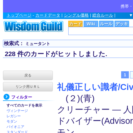
携帯・
トップページ
-
カードデータ
|
シングル価格
|
総合ルール
|
▼
カード
Wiki
ルール
デッキ
検索式：
ミュータント
228 件のカードがヒットしました.
1
戻る
礼儀正しい識者/Civili
リンク用ＵＲＬ
(２)(青)
フィルター
すべてのカードを表示
クリーチャー ― 人間
ヴィンテージ
レガシー
ドバイザー(Advisor
モダン
パイオニア
モン
スタンダード