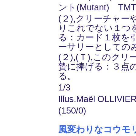
ント(Mutant) TM
(２),クリーチャ
りこれでない１つ
る：カード１枚を
ーサリーとしての
(２),(Ｔ),このク
贄に捧げる：３点
る。
1/3
Illus.Maël OLLIVI
(150/0)
風変わりなコウモ