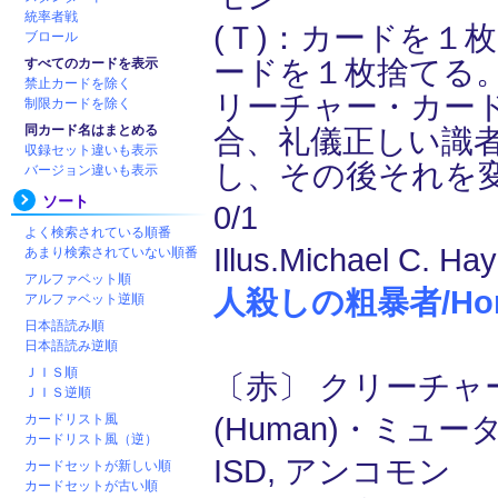
統率者戦
(Ｔ)：カードを１
ブロール
ードを１枚捨てる
すべてのカードを表示
禁止カードを除く
リーチャー・カー
制限カードを除く
同カード名はまとめる
合、礼儀正しい識
収録セット違いも表示
し、その後それを
バージョン違いも表示
ソート
0/1
よく検索されている順番
Illus.Michael C. Ha
あまり検索されていない順番
アルファベット順
人殺しの粗暴者/Homic
アルファベット逆順
日本語読み順
日本語読み逆順
ＪＩＳ順
〔赤〕 クリーチャー
ＪＩＳ逆順
カードリスト風
(Human)・ミュータ
カードリスト風（逆）
ISD, アンコモン
カードセットが新しい順
カードセットが古い順