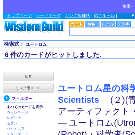
携帯・
トップページ
-
カードデータ
|
シングル価格
|
総合ルール
|
▼
カード
Wiki
ルール
デッキ
検索式：
ユートロム
6 件のカードがヒットしました.
戻る
ユートロム星の科学者
リンク用ＵＲＬ
Scientists
(２)(青
フィルター
すべてのカードを表示
アーティファクト
ヴィンテージ
レガシー
― ユートロム(Utr
モダン
パイオニア
(Robot)・科学者(Sci
スタンダード