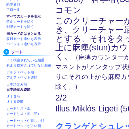
統率者戦
コモン
ブロール
すべてのカードを表示
このクリーチャー
禁止カードを除く
制限カードを除く
き、クリーチャー
同カード名はまとめる
とする。それをタ
収録セット違いも表示
バージョン違いも表示
上に麻痺(stun)
ソート
く。
（麻痺カウンター
よく検索されている順番
あまり検索されていない順番
マネントがアンタップ状
アルファベット順
りにそれの上から麻痺カ
アルファベット逆順
日本語読み順
除く。）
日本語読み逆順
2/2
ＪＩＳ順
ＪＩＳ逆順
Illus.Miklós Ligeti (5
カードリスト風
カードリスト風（逆）
カードセットが新しい順
クランゲとシュレッダ
カードセットが古い順