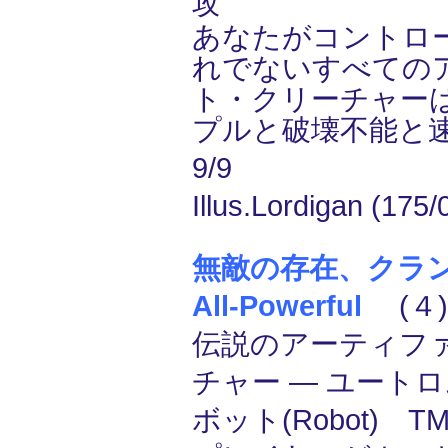
攻
あなたがコントロ
れでないすべての
ト・クリーチャー
プルと破壊不能と
9/9
Illus.Lordigan (175/
無敵の存在、クランゲ/K
All-Powerful
(４)
伝説のアーティフ
チャー ― ユートロム
ボット(Robot) T