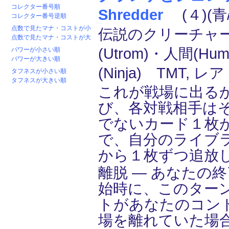
コレクター番号順
Shredder
(４)(青/
コレクター番号逆順
点数で見たマナ・コストが小
伝説のクリーチャー
点数で見たマナ・コストが大
(Utrom)・人間(Hu
パワーが小さい順
パワーが大きい順
(Ninja) TMT, レア
タフネスが小さい順
タフネスが大きい順
これが戦場に出る
び、各対戦相手は
でないカード１枚
で、自分のライブ
から１枚ずつ追放
離脱 ― あなたの
始時に、このター
トがあなたのコン
場を離れていた場