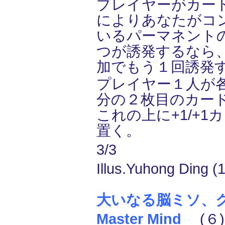
プレイヤーがカー
によりあなたがコ
いるパーマネント
つが誘発するなら
加でもう１回誘発
プレイヤー１人が
分の２枚目のカー
これの上に+1/+1
置く。
3/3
Illus.Yuhong Ding (1
大いなる脳ミソ、クラ
Master Mind
(６)(