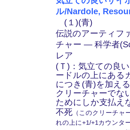
気立ての良いサイ
ル/Nardole, Resou
(１)(青)
伝説のアーティフ
チャー ― 科学者(Sci
レア
(Ｔ)：気立ての良
ードルの上にある
につき(青)を加え
クリーチャーでな
ためにしか支払え
不死
（このクリーチャ
れの上に+1/+1カウン