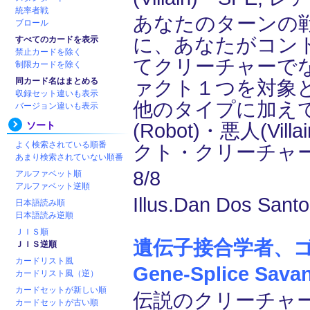
統率者戦
あなたのターンの
ブロール
に、あなたがコン
すべてのカードを表示
禁止カードを除く
てクリーチャーで
制限カードを除く
同カード名はまとめる
ァクト１つを対象
収録セット違いも表示
他のタイプに加えて
バージョン違いも表示
ソート
(Robot)・悪人(Vil
よく検索されている順番
クト・クリーチャ
あまり検索されていない順番
8/8
アルファベット順
アルファベット逆順
Illus.Dan Dos Santo
日本語読み順
日本語読み逆順
ＪＩＳ順
遺伝子接合学者、ゴベ
ＪＩＳ逆順
カードリスト風
Gene-Splice Savan
カードリスト風（逆）
カードセットが新しい順
伝説のクリーチャー
カードセットが古い順