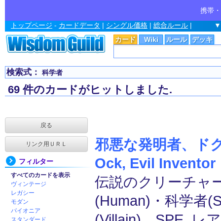
携帯・
トップページ
-
カードデータ
|
シングル価格
|
総合ルール
|
▼
カード
Wiki
ルール
デッキ
検索式：
科学者
69 件のカードがヒットしました.
戻る
邪悪な発明者、ドク
リンク用ＵＲＬ
Ock, Evil Inventor
フィルター
すべてのカードを表示
伝説のクリーチャー
ヴィンテージ
レガシー
(Human)・科学者(Sc
モダン
パイオニア
(Villain) SPE, レア
スタンダード