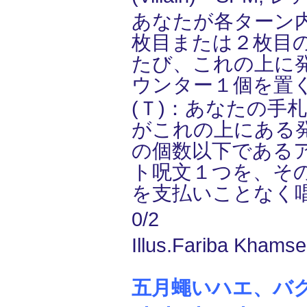
あなたが各ターン
枚目または２枚目
たび、これの上に発明(i
ウンター１個を置
(Ｔ)：あなたの手
がこれの上にある
の個数以下である
ト呪文１つを、そ
を支払いことなく
0/2
Illus.Fariba Khamse
五月蠅いハエ、バクスタ