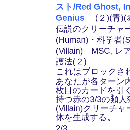
スト/Red Ghost, In
Genius
(２)(青)(
伝説のクリーチャー
(Human)・科学者(Sc
(Villain) MSC, レ
護法(２)
これはブロックさ
あなたが各ターン
枚目のカードを引
持つ赤の3/3の類人猿
(Villain)クリ
体を生成する。
2/3