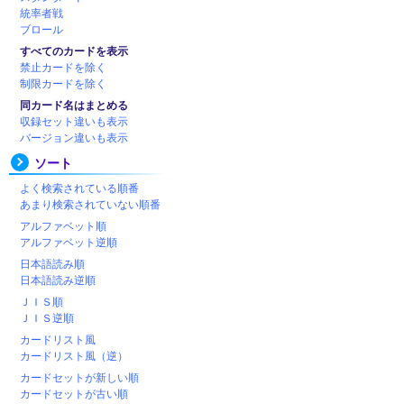
統率者戦
ブロール
すべてのカードを表示
禁止カードを除く
制限カードを除く
同カード名はまとめる
収録セット違いも表示
バージョン違いも表示
ソート
よく検索されている順番
あまり検索されていない順番
アルファベット順
アルファベット逆順
日本語読み順
日本語読み逆順
ＪＩＳ順
ＪＩＳ逆順
カードリスト風
カードリスト風（逆）
カードセットが新しい順
カードセットが古い順