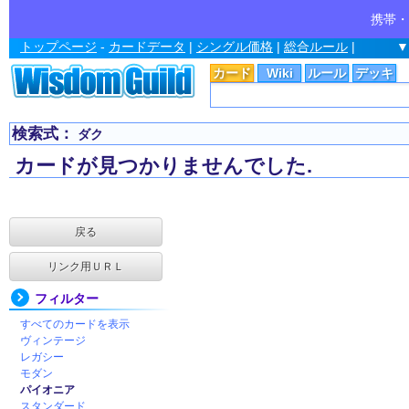
携帯・
トップページ
-
カードデータ
|
シングル価格
|
総合ルール
|
▼
カード
Wiki
ルール
デッキ
検索式：
ダク
カードが見つかりませんでした.
戻る
リンク用ＵＲＬ
フィルター
すべてのカードを表示
ヴィンテージ
レガシー
モダン
パイオニア
スタンダード