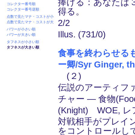
捧げる：あなたは
コレクター番号順
得る。
コレクター番号逆順
点数で見たマナ・コストが小
2/2
点数で見たマナ・コストが大
パワーが小さい順
Illus. (731/0)
パワーが大きい順
タフネスが小さい順
タフネスが大きい順
食事を終わらせる
ー卿/Syr Ginger, th
(２)
伝説のアーティフ
チャー ― 食物(Fo
(Knight) WOE, 
対戦相手がプレイ
をコントロールし