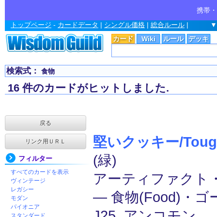
携帯・
トップページ
-
カードデータ
|
シングル価格
|
総合ルール
|
▼
カード
Wiki
ルール
デッキ
検索式：
食物
16 件のカードがヒットしました.
戻る
堅いクッキー/Tough
リンク用ＵＲＬ
(緑)
フィルター
すべてのカードを表示
アーティファクト
ヴィンテージ
レガシー
― 食物(Food)・ゴ
モダン
パイオニア
J25, アンコモン
スタンダード