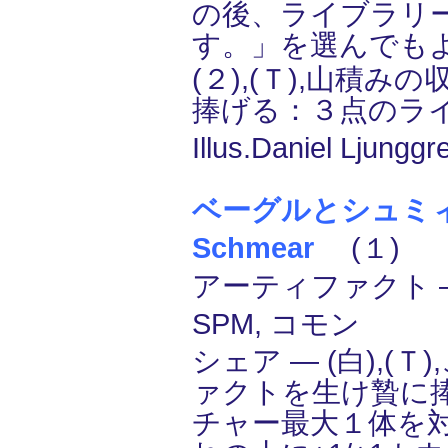
の後、ライブラリ
す。」を選んでも
(２),(Ｔ),山積み
捧げる：３点のラ
Illus.Daniel Ljunggr
ベーグルとシュミィア/
Schmear
(１)
アーティファクト ―
SPM, コモン
シェア ― (白),(
ァクトを生け贄に
チャー最大１体を