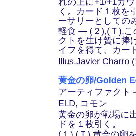
れの上に+1/+1カ
く。カード１枚を
ーサリーとしての
軽食 ― (２),(Ｔ
クトを生け贄に捧
イフを得て、カー
Illus.Javier Charro 
黄金の卵/Golden E
アーティファクト ―
ELD, コモン
黄金の卵が戦場に
ドを１枚引く。
(１),(Ｔ),黄金の