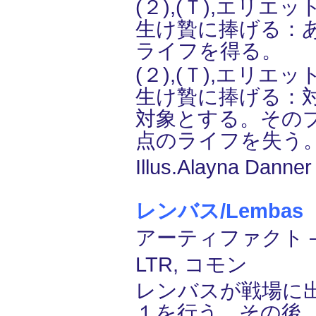
(２),(Ｔ),エリエ
生け贄に捧げる：
ライフを得る。
(２),(Ｔ),エリエ
生け贄に捧げる：
対象とする。その
点のライフを失う
Illus.Alayna Danner
レンバス/Lembas
アーティファクト ―
LTR, コモン
レンバスが戦場に
１を行う。その後