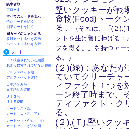
統率者戦
堅いクッキーが戦
ブロール
食物(Food)トー
すべてのカードを表示
禁止カードを除く
る。
制限カードを除く
（それは、「(２),
同カード名はまとめる
クトを生け贄に捧げる：
収録セット違いも表示
バージョン違いも表示
フを得る。」を持つアー
ソート
る。）
よく検索されている順番
(２)(緑)：あなた
あまり検索されていない順番
アルファベット順
ていてクリーチャ
アルファベット逆順
ィファクト１つを
日本語読み順
日本語読み逆順
ーン終了時まで、そ
ＪＩＳ順
ティファクト・ク
ＪＩＳ逆順
カードリスト風
る。
カードリスト風（逆）
(２),(Ｔ),堅いク
カードセットが新しい順
カードセットが古い順