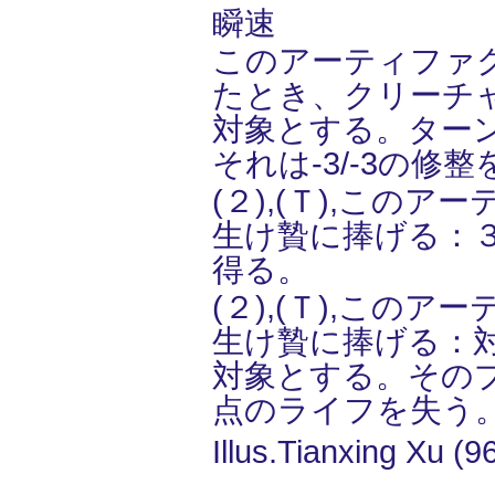
瞬速
このアーティファ
たとき、クリーチ
対象とする。ター
それは-3/-3の修
(２),(Ｔ),この
生け贄に捧げる：
得る。
(２),(Ｔ),この
生け贄に捧げる：
対象とする。その
点のライフを失う
Illus.Tianxing Xu (9