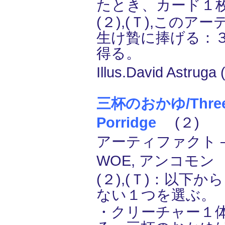
たとき、カード１
(２),(Ｔ),この
生け贄に捧げる：
得る。
Illus.David Astruga 
三杯のおかゆ/Three 
Porridge
(２)
アーティファクト ―
WOE, アンコモン
(２),(Ｔ)：以下
ない１つを選ぶ。
・クリーチャー１