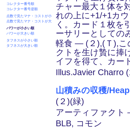
コレクター番号順
チャー最大１体を
コレクター番号逆順
れの上に+1/+1カ
点数で見たマナ・コストが小
点数で見たマナ・コストが大
く。カード１枚を
パワーが小さい順
ーサリーとしての
パワーが大きい順
タフネスが小さい順
軽食 ― (２),(Ｔ
タフネスが大きい順
クトを生け贄に捧
イフを得て、カー
Illus.Javier Charro 
山積みの収穫/Heaped
(２)(緑)
アーティファクト ―
BLB, コモン