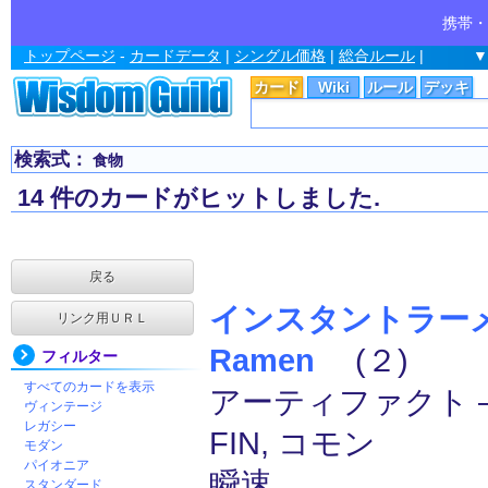
携帯・
トップページ
-
カードデータ
|
シングル価格
|
総合ルール
|
▼
カード
Wiki
ルール
デッキ
検索式：
食物
14 件のカードがヒットしました.
戻る
インスタントラーメン/
リンク用ＵＲＬ
Ramen
(２)
フィルター
すべてのカードを表示
アーティファクト ―
ヴィンテージ
レガシー
FIN, コモン
モダン
パイオニア
瞬速
スタンダード