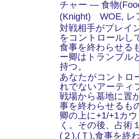
チャー ― 食物(Fo
(Knight) WOE, 
対戦相手がプレイ
をコントロールし
食事を終わらせる
ー卿はトランプル
持つ。
あなたがコントロ
れでないアーティ
戦場から墓地に置
事を終わらせるも
卿の上に+1/+1カ
く。その後、占術
(２),(Ｔ),食事を