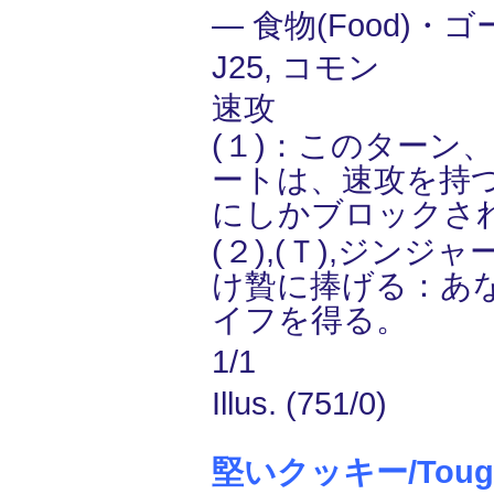
― 食物(Food)・ゴ
J25, コモン
速攻
(１)：このターン
ートは、速攻を持
にしかブロックさ
(２),(Ｔ),ジンジ
け贄に捧げる：あ
イフを得る。
1/1
Illus. (751/0)
堅いクッキー/Tough