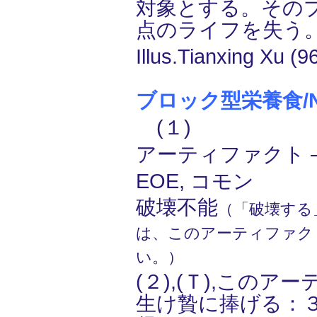
対象とする。その
点のライフを失う
Illus.Tianxing Xu (9
ブロック型栄養食/Nutr
(１)
アーティファクト ―
EOE, コモン
破壊不能
（「破壊する
は、このアーティファク
い。）
(２),(Ｔ),この
生け贄に捧げる：