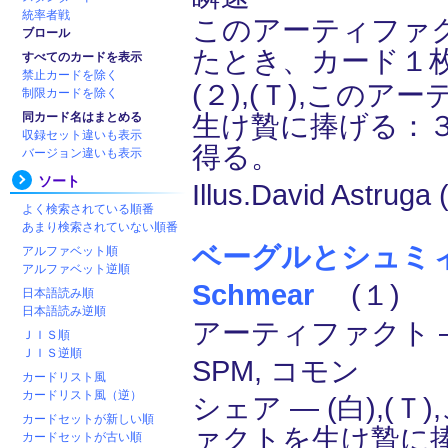
統率者戦
このアーティファ
ブロール
たとき、カード１
すべてのカードを表示
禁止カードを除く
(２),(Ｔ),この
制限カードを除く
同カード名はまとめる
生け贄に捧げる：
収録セット違いも表示
得る。
バージョン違いも表示
ソート
Illus.David Astruga 
よく検索されている順番
あまり検索されていない順番
ベーグルとシュミィア/
アルファベット順
アルファベット逆順
Schmear
(１)
日本語読み順
日本語読み逆順
アーティファクト ―
ＪＩＳ順
ＪＩＳ逆順
SPM, コモン
カードリスト風
カードリスト風（逆）
シェア ― (白),(
カードセットが新しい順
ァクトを生け贄に
カードセットが古い順