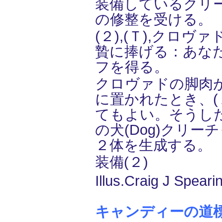
装備しているクリーチ
の修整を受ける。
(２),(Ｔ),クロヴ
贄に捧げる：あな
フを得る。
クロヴァドの脚肉
に置かれたとき、(１
てもよい。そうした
の犬(Dog)クリー
２体を生成する。
装備(２)
Illus.Craig J Speari
キャンディーの道標/Ca