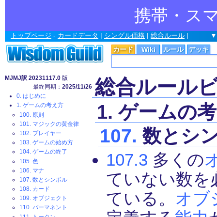
携帯・ス
トップページ
-
カードデータ
|
シングル価格
|
総合ルール
|
▼
カード
Wiki
ルール
デッキ
MJMJ訳 20231117.0
版
総合ルール
最終同期：
2025/11/26
0. はじめに
1. ゲームの
1. ゲームの考え方
100. 原則
101. マジックの黄金律
107.
数とシ
102. プレイヤー
103. ゲームの始め方
104. ゲームの終了
107.3
多くの
105. 色
106. マナ
ていない数を
107. 数とシンボル
108. カード
ている。
オブ
109. オブジェクト
110. パーマネント
111. トークン