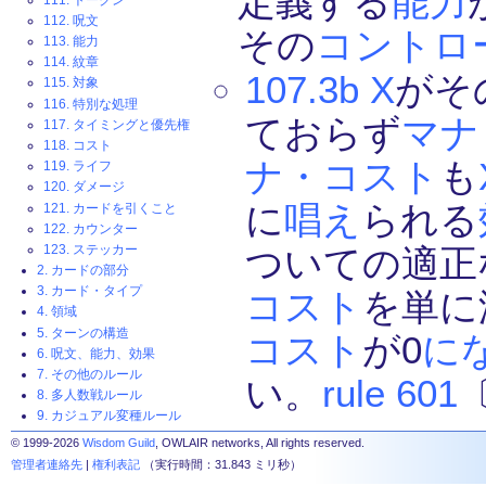
定義する
能力
112. 呪文
その
コントロ
113. 能力
114. 紋章
107.3b
X
がそ
115. 対象
116. 特別な処理
ておらず
マナ
117. タイミングと優先権
118. コスト
ナ・コスト
も
119. ライフ
120. ダメージ
に
唱え
られる
121. カードを引くこと
122. カウンター
123. ステッカー
ついての適正
2. カードの部分
3. カード・タイプ
コスト
を単に
4. 領域
5. ターンの構造
コスト
が0
に
6. 呪文、能力、効果
7. その他のルール
い。
rule 601
8. 多人数戦ルール
9. カジュアル変種ルール
© 1999-2026
Wisdom Guild
, OWLAIR networks, All rights reserved.
管理者連絡先
|
権利表記
（実行時間：31.843 ミリ秒）