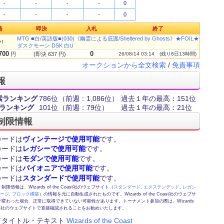
-
-
-
-
0
-
-
-
-
0
格
即決
入札
終了
MTG ■白/英語版■(030)《幽霊による庇護/Sheltered by Ghosts》★FOIL★
!
ダスクモーン DSK 白U
700
0
円
(即決 637 円)
26/08/14 03:14
(残り6日13時間)
オークションから全文検索
/
免責事項
報
索ランキング
786位
（前週：1,086位）
過去１年の最高：151位
ランキング
101位
（前週：79位）
過去１年の最高：21位
制限情報
カードは
ヴィンテージで使用可能
です。
カードは
レガシーで使用可能
です。
カードは
モダンで使用可能
です。
カードは
パイオニアで使用可能
です。
カードは
スタンダードで使用可能
です。
情報は、Wizards of the Coast社のウェブサイト（
スタンダード
,
エクステンデッド
,
レガシ
テージ
,
ブロック構築
）の情報を元に自動生成されたものです。Wizards of the Coast社のウェブサ
変わった場合、正常に取得できていない可能性があります。トーナメント参加の際は、Wizards
 Coast社のウェブサイトで直接確認されることをお勧めいたします。
ドタイトル・テキスト
Wizards of the Coast