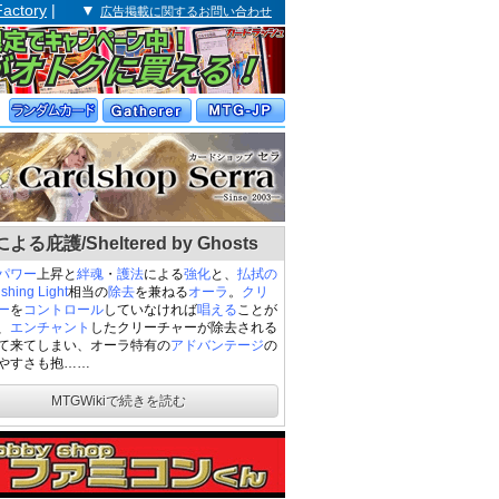
Factory
| ▼
広告掲載に関するお問い合わせ
よる庇護/Sheltered by Ghosts
パワー
上昇と
絆魂
・
護法
による
強化
と、
払拭の
shing Light
相当の
除去
を兼ねる
オーラ
。
クリ
ー
を
コントロール
していなければ
唱える
ことが
、
エンチャント
したクリーチャーが除去される
て来てしまい、オーラ特有の
アドバンテージ
の
やすさも抱……
MTGWikiで続きを読む