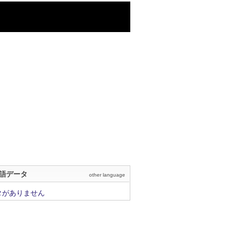
語データ
other language
タがありません