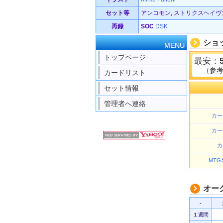
セット等
アンコモン, ストリクスヘイヴンの
再録
SOC
DSK
ショ
MENU
トップページ
最安：
（参
カードリスト
セット情報
管理者へ連絡
カー
カー
カ
MTG専
オー
-
１週間