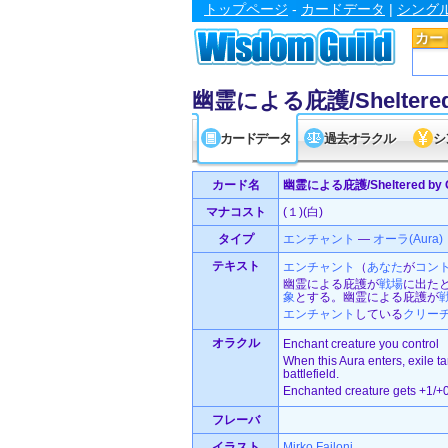
トップページ
-
カードデータ
|
シング
カー
幽霊による庇護/Sheltered 
カードデータ
過去オラクル
シ
カード名
幽霊による庇護/Sheltered by 
マナコスト
(１)(白)
タイプ
エンチャント
—
オーラ(Aura)
テキスト
エンチャント
（
あなた
が
コン
幽霊による庇護が
戦場
に出た
象
とする。幽霊による庇護が
エンチャント
している
クリー
オラクル
Enchant creature you control
When this Aura enters, exile t
battlefield.
Enchanted creature gets +1/+0 
フレーバ
イラスト
Mirko Failoni