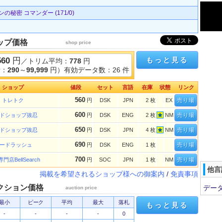
秘密 コマンダー (171/0)
ップ価格
shop price
560
円
もっと見る
／トリム平均：
778
円
考：
290
～
99,999
円）有効データ数：26 件
ショップ
値段
セット
言語
在庫
状態
リンク
560
トレトク
円
DSK
JPN
2 枚
EX
売り場
600
ドショップ抜忍
円
DSK
ENG
2 枚
NM
売り場
650
ドショップ抜忍
円
DSK
JPN
4 枚
NM
売り場
690
ードラッシュ
円
DSK
ENG
1 枚
売り場
700
門店BellSearch
円
SOC
JPN
1 枚
NM
売り場
他言
掲載を希望されるショップ様への御案内
/
免責事項
クション価格
デー
auction price
最小
ピーク
平均
最大
落札
もっと見る
-
-
-
-
0