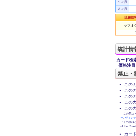
１ヶ月
３ヶ月
現在価
ヤフオク
統計情
カード検
価格注目
禁止・
この
この
この
この
この
この禁止・制限
ー
,
ヴィン
イトの仕様が
of the
カー