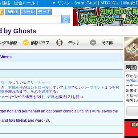
ル価格
|
総合ルール
|
▼ リンク -
Astral Guild
|
MTG Wiki
|
Magic 
ド
Wiki
ルール
デッキ
by Ghosts
ングル価格
価格グラフ
デッキ
その他
Ghosts
幽霊に
僅かな
光/Bani
トロール
している
クリーチャー
）
ーチャ
とき、
対戦相手
が
コントロール
していて
土地
でない
パーマネント
１つを
対
出来ず
戦場
を離れるまで、それを
追放
する。
と戻っ
チャー
は+1/+0の修整を受け、
絆魂
と護法(２)を持つ。
喪失し
arget nonland permanent an opponent controls until this Aura leaves the
and has lifelink and ward {2}.