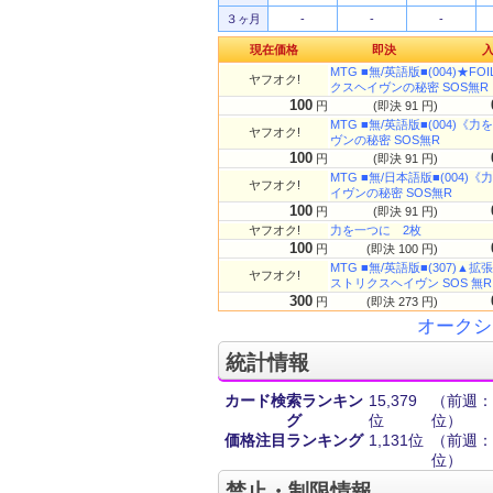
３ヶ月
-
-
-
現在価格
即決
MTG ■無/英語版■(004)★FO
ヤフオク!
クスヘイヴンの秘密 SOS無R
100
円
(即決 91 円)
MTG ■無/英語版■(004)《力を
ヤフオク!
ヴンの秘密 SOS無R
100
円
(即決 91 円)
MTG ■無/日本語版■(004)《力
ヤフオク!
イヴンの秘密 SOS無R
100
円
(即決 91 円)
ヤフオク!
力を一つに 2枚
100
円
(即決 100 円)
MTG ■無/英語版■(307)▲拡張
ヤフオク!
ストリクスヘイヴン SOS 無R
300
円
(即決 273 円)
オークシ
統計情報
カード検索ランキン
15,379
（前週：2
グ
位
位）
価格注目ランキング
1,131位
（前週：1
位）
禁止・制限情報