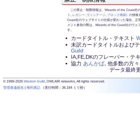
この禁止・制限情報は、Wizards of the Coas
ド
,
レガシー
,
ヴィンテージ
,
ブロック構築
）の情報を
Coast社のウェブサイトの仕様が変わった場合、
メント参加の際は、Wizards of the Coas
す。
カードタイトル・テキスト
W
未訳カードタイトルおよび
Guild
IA,FE,DKのフレーバー・
協力
あんかば
, 他多数の方々
データ最終更新：2
© 1999-2026
Wisdom Guild
, OWLAIR networks, All rights reserved.
管理者連絡先
|
権利表記
（実行時間：36.184 ミリ秒）