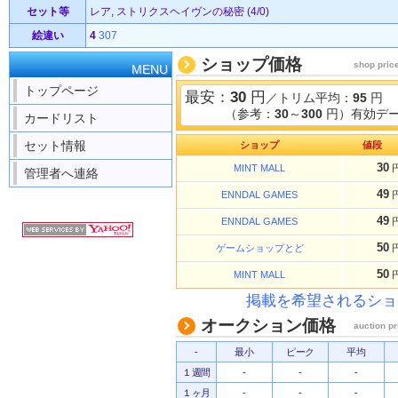
セット等
レア, ストリクスヘイヴンの秘密 (4/0)
絵違い
4
307
ショップ価格
shop pric
MENU
トップページ
最安：
30
円
／トリム平均：
95
円
（参考：
30
～
300
円）有効デー
カードリスト
セット情報
ショップ
値段
30
MINT MALL
管理者へ連絡
49
ENNDAL GAMES
49
ENNDAL GAMES
50
ゲームショップとど
50
MINT MALL
掲載を希望されるショ
オークション価格
auction pr
-
最小
ピーク
平均
１週間
-
-
-
１ヶ月
-
-
-