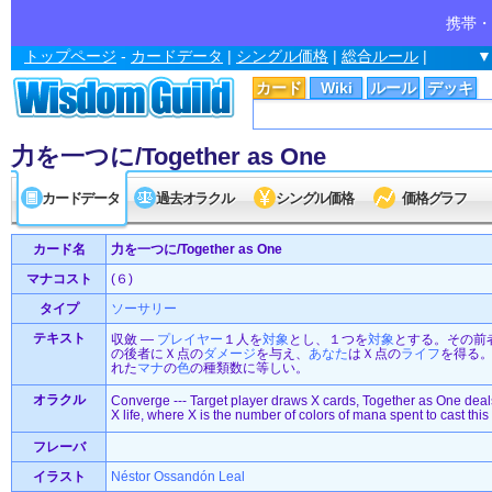
携帯・
トップページ
-
カードデータ
|
シングル価格
|
総合ルール
|
▼
カード
Wiki
ルール
デッキ
力を一つに/Together as One
カードデータ
過去オラクル
シングル価格
価格グラフ
カード名
力を一つに/Together as One
マナコスト
(６)
タイプ
ソーサリー
テキスト
収斂 ―
プレイヤー
１人を
対象
とし、１つを
対象
とする。その前
の後者にＸ点の
ダメージ
を与え、
あなた
はＸ点の
ライフ
を得る
れた
マナ
の
色
の種類数に等しい。
オラクル
Converge --- Target player draws X cards, Together as One deal
X life, where X is the number of colors of mana spent to cast this 
フレーバ
イラスト
Néstor Ossandón Leal