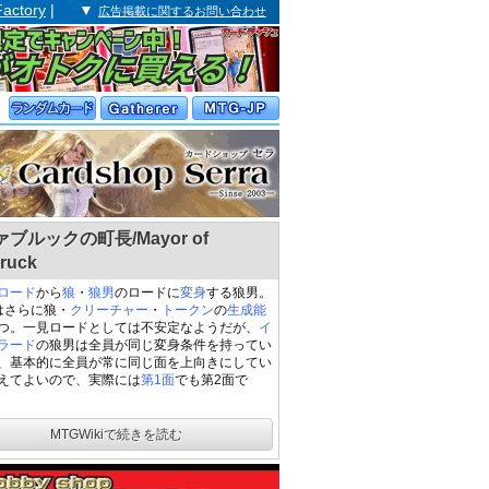
Factory
| ▼
広告掲載に関するお問い合わせ
ブルックの町長/Mayor of
ruck
ロード
から
狼
・
狼男
のロードに
変身
する狼男。
はさらに狼・
クリーチャー
・
トークン
の
生成
能
つ。一見ロードとしては不安定なようだが、
イ
ラード
の狼男は全員が同じ変身条件を持ってい
、基本的に全員が常に同じ面を上向きにしてい
えてよいので、実際には
第1面
でも第2面で
MTGWikiで続きを読む