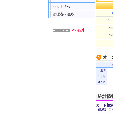
セット情報
管理者へ連絡
カー
EN
EN
オー
-
１週間
１ヶ月
３ヶ月
統計情
カード検
価格注目