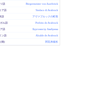
ツ語
Bürgermeister von Auerbrück
リア語
Sindaco di Avabruck
本語
アヴァブルックの町長
ガル語
Prefeito de Avabruck
ア語
Бургомистр Авабрюка
イン語
Alcalde de Avabruck
(簡)
阿瓦布镇长