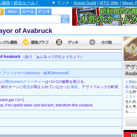
ル価格
|
総合ルール
|
▼ リンク -
Astral Guild
|
MTG Wiki
|
Magic 
ド
Wiki
ルール
デッキ
 of Avabruck
ングル価格
価格グラフ
デッキ
その他
 Avabruck
（あう゛ぁぶるっくのちょうちょう）
アヴァ
・
アドバイザー(Advisor)
・
狼男(Werewolf)
Avab
の
人間(Human)
クリーチャー
は+1/+1の修整を受ける。
人間
の
直前のターンに
呪文
が唱えられていなかった
場合
、アヴァブルックの町長
第2面
力
も持
ニスト
trol get +1/+1.
るため
, if no spells were cast last turn, transform this creature.
ると考
も……