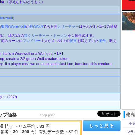
ha
（ほえむれのとうもく）
rewolf)
の
狼男(Werewolf)
か
狼(Wolf)
である各
クリーチャー
はそれぞれ+1/+1の修整
に、緑の2/2の
狼
クリーチャー
・
トークン
を１体生成する。
直前のターンに
プレイヤー
１人が２つ以上の
呪文
を唱えていた
場合
、吠え
l that's a Werewolf or a Wolf gets +1/+1.
tep, create a 2/2 green Wolf creature token.
, if a player cast two or more spells last turn, transform this creature.
 (207/)
他言
ップ価格
shop price
中文
30
円
もっと見る
／トリム平均：
83
円
（参考：
30
～
300
円）有効データ数：37 件
フラ