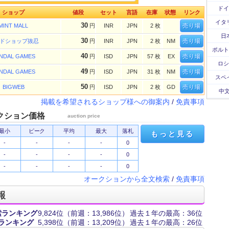
ドイ
ショップ
値段
セット
言語
在庫
状態
リンク
イタ
30
MINT MALL
円
INR
JPN
2 枚
売り場
日
30
ドショップ抜忍
円
INR
JPN
2 枚
NM
売り場
ポルト
40
NDAL GAMES
円
ISD
JPN
57 枚
EX
売り場
ロシ
49
NDAL GAMES
円
ISD
JPN
31 枚
NM
売り場
スペ
50
BIGWEB
円
ISD
JPN
2 枚
GD
売り場
中文
掲載を希望されるショップ様への御案内
/
免責事項
クション価格
auction price
最小
ピーク
平均
最大
落札
もっと見る
-
-
-
-
0
-
-
-
-
0
-
-
-
-
0
オークションから全文検索
/
免責事項
報
索ランキング
9,824位
（前週：13,986位）
過去１年の最高：36位
ランキング
5,398位
（前週：13,209位）
過去１年の最高：26位