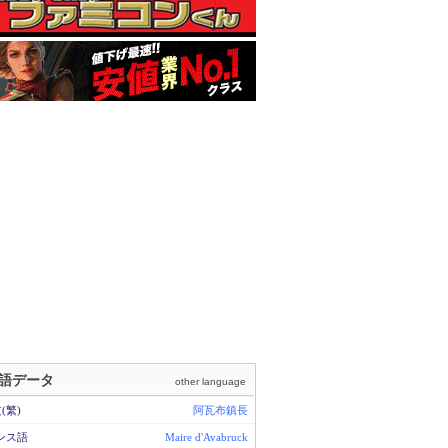
語データ
other language
(繁)
阿瓦布鎮長
ンス語
Maire d'Avabruck