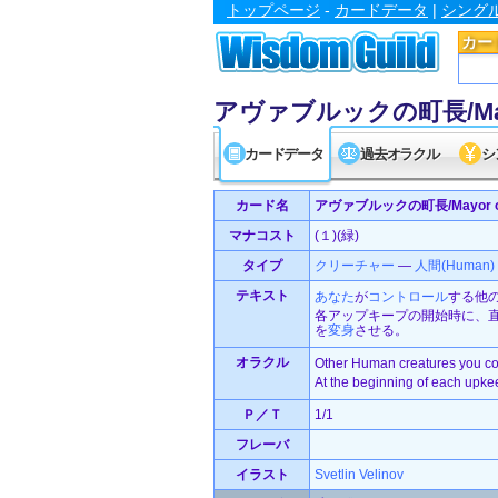
トップページ
-
カードデータ
|
シング
カー
アヴァブルックの町長/Mayor
カードデータ
過去オラクル
シ
カード名
アヴァブルックの町長/Mayor of
マナコスト
(１)(緑)
タイプ
クリーチャー
—
人間(Human)
テキスト
あなた
が
コントロール
する他
各アップキープの開始時に、
を
変身
させる。
オラクル
Other Human creatures you con
At the beginning of each upkeep
Ｐ／Ｔ
1/1
フレーバ
イラスト
Svetlin Velinov