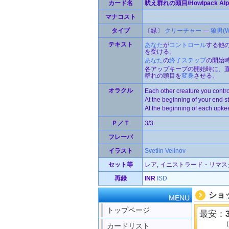
カード名
吠え群れの頭目/Howlpack Alp
マナコスト
タイプ
〔緑〕
クリーチャー
—
狼男(We
テキスト
あなた
が
コントロール
する他
を受ける。
あなた
の
終了ステップ
の開始時
各アップキープの開始時に、
群れの頭目を
変身
させる。
オラクル
Each other creature you contro
At the beginning of your end s
At the beginning of each upkeep
Ｐ／Ｔ
3/3
フレーバ
イラスト
Svetlin Velinov
セット等
レア, イニストラード・リマスター
再録
INR
ISD
ショ
MENU
トップページ
最安：
カードリスト